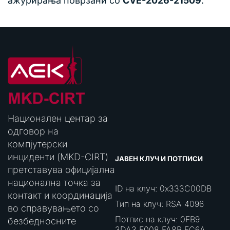
ажурирања поврзани со
CVE-2026-21509
.
Национален центар за
одговор на
компјутерски
инциденти (MKD-CIRT)
ЈАВЕН КЛУЧ И ПОТПИСИ
претставува официјална
национална точка за
ID на клуч: 0x333C00DB
контакт и координација
Тип на клуч: RSA 4096
во справувањето со
Потпис на клуч: 0FB9
безбедносните
3DA3 E008 FA8B FC6A