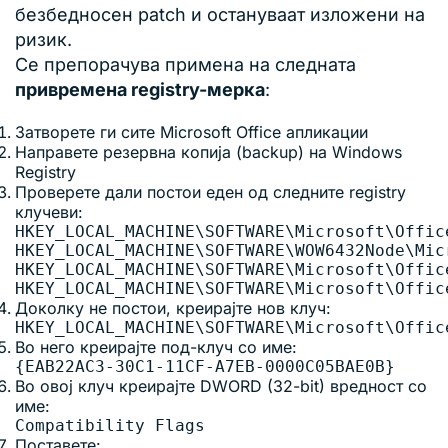
безбедносен patch и остануваат изложени на
ризик.
Се препорачува примена на следната
привремена registry-мерка
:
Затворете ги сите Microsoft Office апликации
Направете резервна копија (backup) на Windows
Registry
Проверете дали постои еден од следните registry
клучеви:
HKEY_LOCAL_MACHINE\SOFTWARE\Microsoft\Offic
HKEY_LOCAL_MACHINE\SOFTWARE\WOW6432Node\Mic
HKEY_LOCAL_MACHINE\SOFTWARE\Microsoft\Offic
Доколку не постои, креирајте нов клуч:
Во него креирајте под-клуч со име:
Во овој клуч креирајте DWORD (32-bit) вредност со
име:
Поставете: