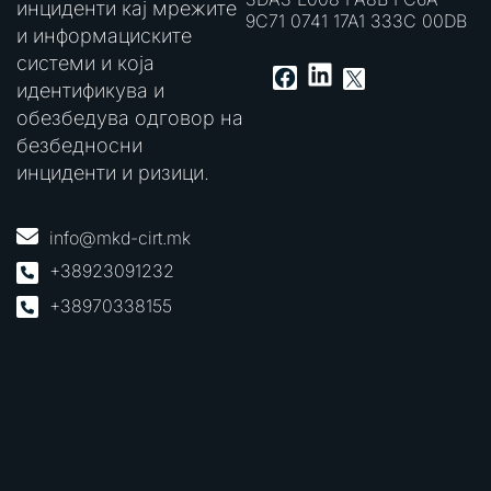
инциденти кај мрежите
9C71 0741 17A1 333C 00DB
и информациските
системи и која
LinkedIn
Facebook
X
идентификува и
обезбедува одговор на
безбедносни
инциденти и ризици.
info@mkd-cirt.mk
+38923091232
+38970338155