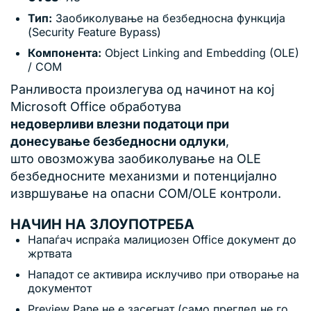
Тип:
Заобиколување на безбедносна функција
(Security Feature Bypass)
Компонента:
Object Linking and Embedding (OLE)
/ COM
Ранливоста произлегува од начинот на кој
Microsoft Office обработува
недоверливи влезни податоци при
донесување безбедносни одлуки
,
што овозможува заобиколување на OLE
безбедносните механизми и потенцијално
извршување на опасни COM/OLE контроли.
НАЧИН НА ЗЛОУПОТРЕБА
Напаѓач испраќа малициозен Office документ до
жртвата
Нападот се активира исклучиво при отворање на
документот
Preview Pane не е засегнат (само преглед не го