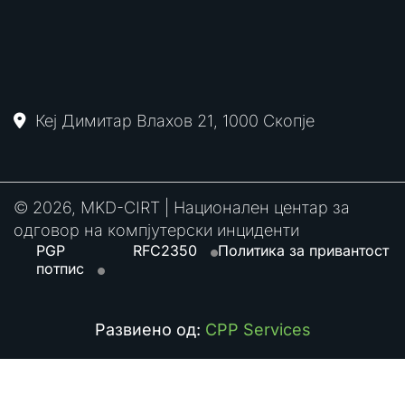
Кеј Димитар Влахов 21, 1000 Скопје
© 2026, MKD-CIRT | Национален центар за
одговор на компјутерски инциденти
PGP
RFC2350
Политика за привантост
потпис
Развиено од:
CPP Services