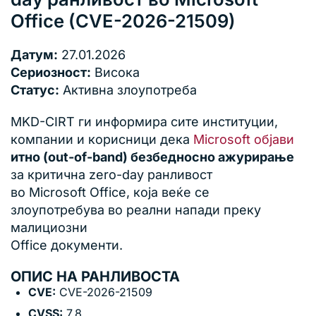
Office (CVE-2026-21509)
Датум:
27.01.2026
Сериозност:
Висока
Статус:
Активна злоупотреба
MKD-CIRT ги информира сите институции,
компании и корисници дека
Microsoft објави
итно (out-of-band) безбедносно ажурирање
за критична zero-day ранливост
во Microsoft Office, која веќе се
злоупотребува во реални напади преку
малициозни
Office документи.
ОПИС НА РАНЛИВОСТА
CVE:
CVE-2026-21509
CVSS:
7.8