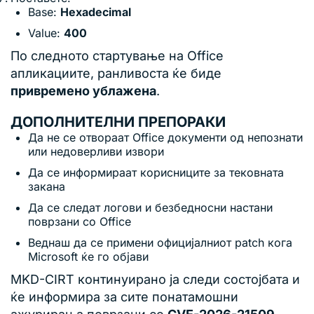
Base:
Hexadecimal
Value:
400
По следното стартување на Office
апликациите, ранливоста ќе биде
привремено ублажена
.
ДОПОЛНИТЕЛНИ ПРЕПОРАКИ
Да не се отвораат Office документи од непознати
или недоверливи извори
Да се информираат корисниците за тековната
закана
Да се следат логови и безбедносни настани
поврзани со Office
Веднаш да се примени официјалниот patch кога
Microsoft ќе го објави
MKD-CIRT континуирано ја следи состојбата и
ќе информира за сите понатамошни