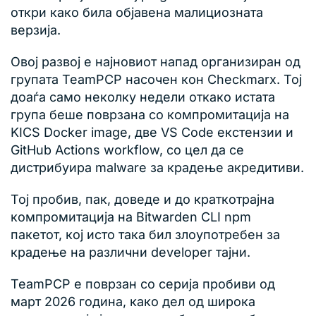
откри како била објавена малициозната
верзија.
Овој развој е најновиот напад организиран од
групата TeamPCP насочен кон Checkmarx. Тој
доаѓа само неколку недели откако истата
група беше поврзана со компромитација на
KICS Docker image, две VS Code екстензии и
GitHub Actions workflow, со цел да се
дистрибуира malware за крадење акредитиви.
Тој пробив, пак, доведе и до краткотрајна
компромитација на Bitwarden CLI npm
пакетот, кој исто така бил злоупотребен за
крадење на различни developer тајни.
TeamPCP е поврзан со серија пробиви од
март 2026 година, како дел од широка