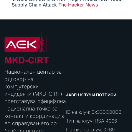
Supply Chain Attack
The Hacker News
Национален центар за
одговор на
компјутерски
инциденти (MKD-CIRT)
ЈАВЕН КЛУЧ И ПОТПИСИ
претставува официјална
национална точка за
ID на клуч: 0x333C00DB
контакт и координација
Тип на клуч: RSA 4096
во справувањето со
Потпис на клуч: 0FB9
безбедносните