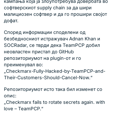
кампања која ја злоупотребува довербата во
софтверскиот supply chain за да шири
малициозен софтвер и да го прошири својот
дофат.
Според информации споделени од
безбедносниот истражувач Adnan Khan и
SOCRadar, се тврди дека TeamPCP добил
неовластен пристап до GitHub
репозиториумот на plugin-от и го
преименувал во:
„Checkmarx-Fully-Hacked-by-TeamPCP-and-
Their-Customers-Should-Cancel-Now.“
Репозиториумот исто така бил изменет со
опис:
„Checkmarx fails to rotate secrets again. with
love – TeamPCP.“