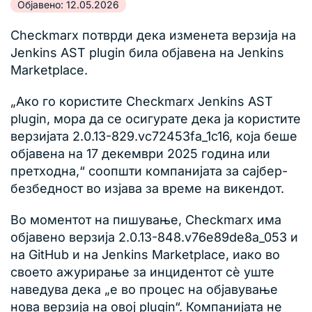
Објавено: 12.05.2026
Checkmarx потврди дека изменета верзија на
Jenkins AST plugin била објавена на Jenkins
Marketplace.
„Ако го користите Checkmarx Jenkins AST
plugin, мора да се осигурате дека ја користите
верзијата 2.0.13-829.vc72453fa_1c16, која беше
објавена на 17 декември 2025 година или
претходна,“ соопшти компанијата за сајбер-
безбедност во изјава за време на викендот.
Во моментот на пишување, Checkmarx има
објавено верзија 2.0.13-848.v76e89de8a_053 и
на GitHub и на Jenkins Marketplace, иако во
своето ажурирање за инцидентот сè уште
наведува дека „е во процес на објавување
нова верзија на овој plugin“. Компанијата не