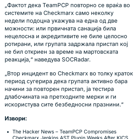
„Фактот дека TeamPCP повторно се враќа во
системите на Checkmarx само неколку
недели подоцна укажува на една од две
можности: или првичната санација била
нецелосна и акредитивите не биле целосно
ротирани, или групата задржала пристап кој
не бил откриен за време на мартовската
реакција,“ наведува SOCRadar.
„Втор инцидент во Checkmarx во толку краток
период сугерира дека групата активно бара
начини за повторен пристап, ја тестира
длабочината на претходните мерки и ги
искористува сите безбедносни празнини.“
Извори:
The Hacker News – TeamPCP Compromises
Checkmarx Jenkins AST Plugin Weeks After KICS