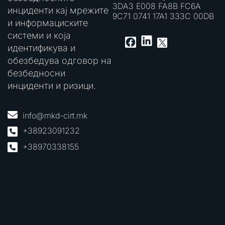
3DA3 E008 FA8B FC6A
инциденти кај мрежите
9C71 0741 17A1 333C 00DB
и информациските
системи и која
LinkedIn
Facebook
X
идентификува и
обезбедува одговор на
безбедносни
инциденти и ризици.
info@mkd-cirt.mk
+38923091232
+38970338155