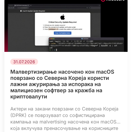
31.07.2026
Малвертизирање насочено кон macOS
поврзано со Северна Кореја користи
лажни ажурирања за испорака на
малициозен софтвер за кражба на
криптовалути
Актери на закани поврзани со Северна Кореја
(DPRK) се поврзуваат со софистицирана
кампања на malvertising насочена кон macOS,
која вклучува пренасочување на корисниците