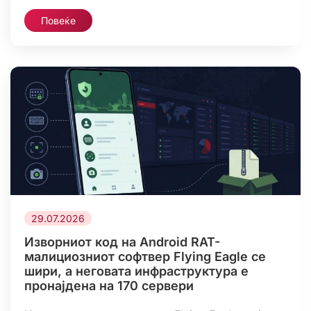
околина на Hugging Face, исто така пробил во
Повеќе
повеќе сметки и услуги на трети страни како
дел од нападот. Најновото откритие покажува
дека безбедносниот инцидент, кој произлегол
од интерен безбедносен […]
29.07.2026
Изворниот код на Android RAT-
малициозниот софтвер Flying Eagle се
шири, а неговата инфраструктура е
пронајдена на 170 сервери