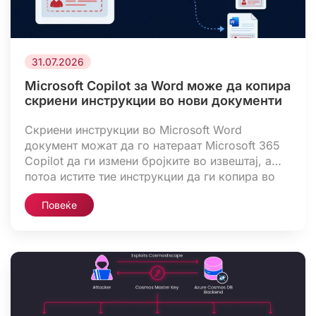
31.07.2026
Microsoft Copilot за Word може да копира
скриени инструкции во нови документи
Скриени инструкции во Microsoft Word
документ можат да го натераат Microsoft 365
Copilot да ги измени бројките во извештај, а
потоа истите тие инструкции да ги копира во
новосоздадениот документ. Истражувачот
Повеќе
Хокон Малој (Håkon Måløy) ја објави оваа
техника на 28 јули, 144 дена по нејзиното
пријавување до Microsoft. Во неговиот proof-
of-concept (PoC), документот генериран […]