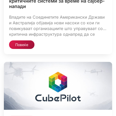
критичните системи за време на сајбер-
напади
Владите на Соединетите Американски Држави
и Австралија објавија нови насоки со кои ги
повикуваат организациите што управуваат со
критична инфраструктура однапред да се
подготват за изолирање на виталните системи
Повеќе
за оперативна технологија (OT) во случај на
сајбер-напад или други големи нарушувања.
Документот, насловен „CI Fortify – Совети за
изолирање на виталните системи“, е изработен
од […]