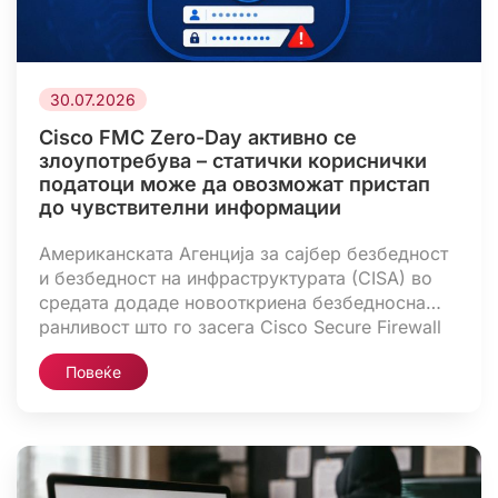
30.07.2026
Cisco FMC Zero-Day активно се
злоупотребува – статички кориснички
податоци може да овозможат пристап
до чувствителни информации
Американската Агенција за сајбер безбедност
и безбедност на инфраструктурата (CISA) во
средата додаде новооткриена безбедносна
ранливост што го засега Cisco Secure Firewall
Management Center (FMC) Software во својот
Повеќе
каталог Known Exploited Vulnerabilities (KEV),
откако беа потврдени случаи на нејзина zero-
day злоупотреба. Ранливоста, означена како
CVE-2026-20316 (CVSS оценка: 5.3), може да
му овозможи на неавтентициран напаѓач […]