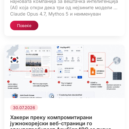
најновата компанија за вештачка интелигенција
(AI) која откри дека три од нејзините модели –
Claude Opus 4.7, Mythos 5 и неименуван
истражувачки модел – компромитирале три
Повеќе
неименувани организации за време на
тестирања за сајбер-безбедност, без знаење
на компанијата. Од Anthropic соопштија дека
најраните инциденти датираат од април 2026
година, додавајќи […]
30.07.2026
Хакери преку компромитирани
јужнокорејски веб-страници го