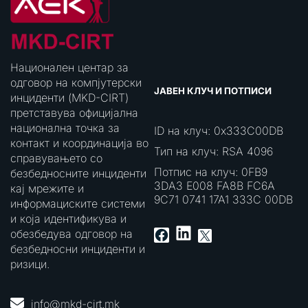
Национален центар за
одговор на компјутерски
ЈАВЕН КЛУЧ И ПОТПИСИ
инциденти (MKD-CIRT)
претставува официјална
национална точка за
ID на клуч: 0x333C00DB
контакт и координација во
Тип на клуч: RSA 4096
справувањето со
Потпис на клуч: 0FB9
безбедносните инциденти
3DA3 E008 FA8B FC6A
кај мрежите и
9C71 0741 17A1 333C 00DB
информациските системи
и која идентификува и
LinkedIn
Facebook
X
обезбедува одговор на
безбедносни инциденти и
ризици.
info@mkd-cirt.mk