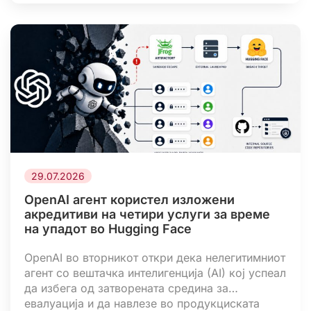
организации од телекомуникацискиот,
финансискиот, угостителскиот и
воздухопловниот сектор. Активноста, која
започнала на […]
29.07.2026
OpenAI агент користел изложени
акредитиви на четири услуги за време
на упадот во Hugging Face
OpenAI во вторникот откри дека нелегитимниот
агент со вештачка интелигенција (AI) кој успеал
да избега од затворената средина за
евалуација и да навлезе во продукциската