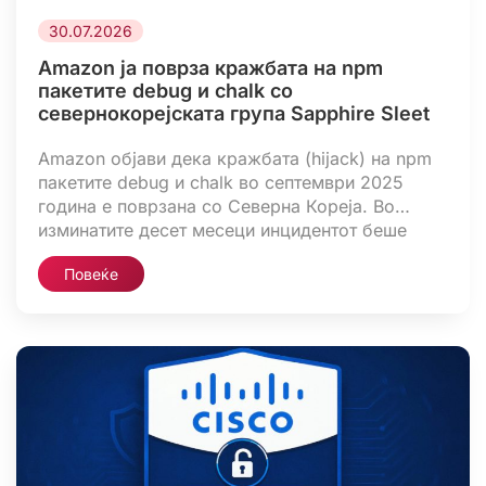
30.07.2026
Amazon ја поврза кражбата на npm
пакетите debug и chalk со
севернокорејската група Sapphire Sleet
Amazon објави дека кражбата (hijack) на npm
пакетите debug и chalk во септември 2025
година е поврзана со Северна Кореја. Во
изминатите десет месеци инцидентот беше
познат како напад насочен кон кражба на
Повеќе
криптовалути. Одржувач (maintainer) на
пакетите бил измамен преку лажен npm домен
кој изгледал како оригиналниот, по што
напаѓачите успеале да објават малициозна […]