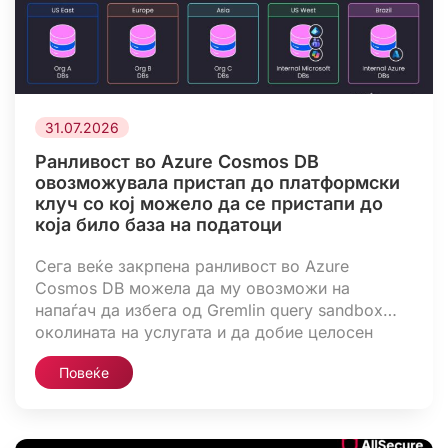
31.07.2026
Ранливост во Azure Cosmos DB
овозможувала пристап до платформски
клуч со кој можело да се пристапи до
која било база на податоци
Сега веќе закрпена ранливост во Azure
Cosmos DB можела да му овозможи на
напаѓач да избега од Gremlin query sandbox
околината на услугата и да добие целосен
пристап за читање и запишување на базите на
Повеќе
податоци кај сите кориснички тенанти, според
компанијата Wiz. Wiz, која на синџирот на
експлоатација му го даде кодното име
CosmosEscape, […]