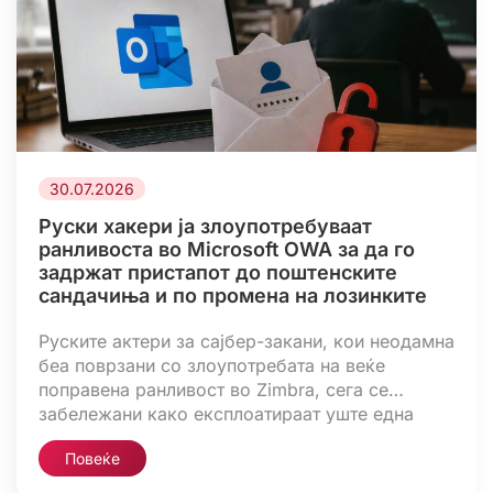
30.07.2026
Руски хакери ја злоупотребуваат
ранливоста во Microsoft OWA за да го
задржат пристапот до поштенските
сандачиња и по промена на лозинките
Руските актери за сајбер-закани, кои неодамна
беа поврзани со злоупотребата на веќе
поправена ранливост во Zimbra, сега се
забележани како експлоатираат уште една
ранливост, овојпат во Microsoft Outlook Web
Повеќе
Access (OWA). Цел на нападите се владини
институции во САД и Европа, како и