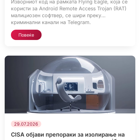
Изворниот код на рамката Flying Eagle, која се
користи за Android Remote Access Trojan (RAT)
малициозен софтвер, се шири преку
криминални канали на Telegram.
Истражувачите од Hunt.io и независниот
Повеќе
истражувач NetAskari пронашле контролни
панели и дигитални сертификати поврзани со
оваа рамка на 170 сервери достапни преку
интернет. Истражувачите ја поврзале рамката
со лажна Android-апликација која […]
29.07.2026
CISA објави препораки за изолирање на