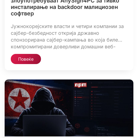
злоупотребуваат AnySign4PC за тивко
инсталирање на backdoor малициозен
софтвер
Јужнокорејските власти и четири компании за
сајбер-безбедност открија државно
спонзорирана сајбер-кампања во која биле
компромитирани доверливи домашни веб-
страници. Напаѓачите ги искористиле овие веб-
Повеќе
страници за да експлоатираат локално
инсталиран финансиски безбедносен софтвер и
да ги заразат посетителите со SIGNBT или
COPPERHEDGE backdoor малициозен софтвер.
Компромитирана веб-страница можела да
зарази компјутер на кој била инсталирана
ранлива верзија […]