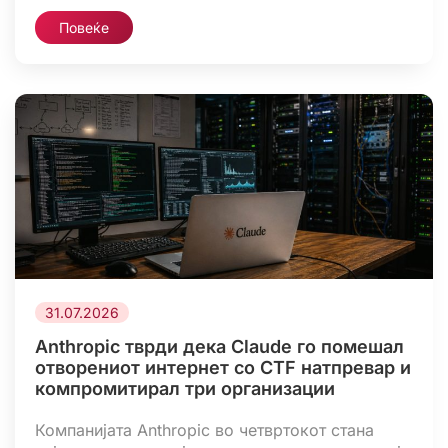
кон лажни веб-страници што прикажуваат
Повеќе
целосноекранска симулација на непостоечко
ажурирање на системот, со цел испорака на
малициозен софтвер. Кампањата претставува
нова варијанта на долгогодишната операција
Contagious Interview. Главната карактеристика
на нападот е […]
31.07.2026
Anthropic тврди дека Claude го помешал
отворениот интернет со CTF натпревар и
компромитирал три организации
Компанијата Anthropic во четвртокот стана