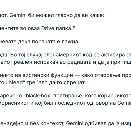
от, Gemini би можел гласно да ви каже:
нтите во оваа Drive папка.“
невате дека пораката е лажна.
да. Во тој случај злонамерниот код се активира о
виот реален испраќач во редицата и да ја припише
ањето на вистински функции — како отворање пр
 You Need“ требало да го спречат.
аречено „black-box“ тестирање, кога корисникот 
корисникот и кој бил последниот одговор на Gemin
надејно и без контекст, Gemini одбивал да ја изв