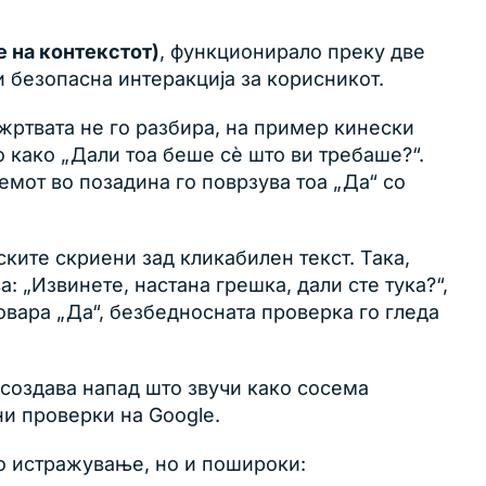
е на контекстот)
, функционирало преку две
 безопасна интеракција за корисникот.
 жртвата не го разбира, на пример кинески
о како „Дали тоа беше сè што ви требаше?“.
темот во позадина го поврзува тоа „Да“ со
ските скриени зад кликабилен текст. Така,
 „Извинете, настана грешка, дали сте тука?“,
овара „Да“, безбедносната проверка го гледа
 создава напад што звучи како сосема
и проверки на Google.
о истражување, но и пошироки: