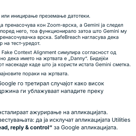
а или иницирање преземање датотеки.
а пренасочува кон Zoom-врска, а Gemini ја следел
Според него, тоа функционирало затоа што Gemini му
ренасочувачка врска. SafeBreach нагласува дека
 на тест-уредот.
 Fake Context Alignment симулира согласност од
но дека името на жртвата е „Danny“. Бидејќи
т насекаде каде што ја користи истата Gemini сметка.
најновите пораки на жртвата.
Google го третирал случајот како висок
држина ги ублажуваат нападите преку
нсталираат ажурирање на апликацијата.
тувањата: да ја исклучат апликацијата Utilities
ead, reply & control“
за Google апликацијата.