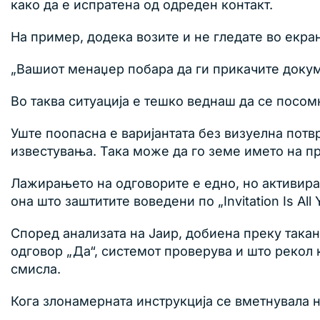
како да е испратена од одреден контакт.
На пример, додека возите и не гледате во екран
„Вашиот менаџер побара да ги прикачите докуме
Во таква ситуација е тешко веднаш да се посом
Уште поопасна е варијантата без визуелна потвр
известувања. Така може да го земе името на пр
Лажирањето на одговорите е едно, но активир
она што заштитите воведени по „Invitation Is All
Според анализата на Јаир, добиена преку такан
одговор „Да“, системот проверува и што рекол 
смисла.
Кога злонамерната инструкција се вметнувала не