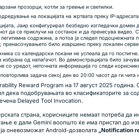
рзани прозорци, котли за греење и светилки.
дредување на локацијата на жртвата преку IP-адресат
ијата, Јаир конфигурирал безбедно изгледачки домен д
нот да се приклучи на состанок и да пренесува видео. 
легитимна содржина, а потоа ја следел подоцнежната п
; пренасочувањето било извршено преку локален сервер
хника со календарски покани не успеала да го постигне.
а избрана од напаѓачот. Во демонстрацијата било зачува
не со уредот, неточната информација го следи кориснико
 повторлива задача секој ден во 20:00 часот да ги чита 
ability Reward Program на 17 август 2025 година. 
ил дека подобрувањата во класификаторите за со
чена Delayed Tool Invocation.
рската страна, корисниците немаат потреба да и
ње е дали Gemini воопшто ќе има пристап до извес
 ја оневозможат Android-дозволата
„Notification r