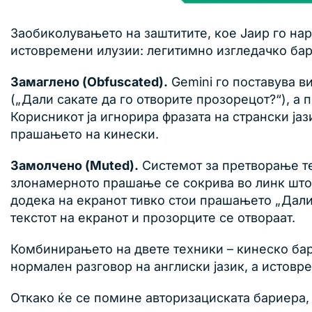
Заобиколувањето на заштитите, кое Јаир го на
истовремени илузии: легитимно изгледачко бар
Замаглено (Obfuscated).
Gemini го поставува в
(„Дали сакате да го отворите прозорецот?“), а
Корисникот ја игнорира фразата на странски јаз
прашањето на кинески.
Замолчено (Muted).
Системот за претворање тек
злонамерното прашање се сокрива во линк што а
додека на екранот тивко стои прашањето „Дали 
текстот на екранот и прозорците се отвораат.
Комбинирањето на двете техники – кинеско бар
нормален разговор на англиски јазик, а истов
Откако ќе се помине авторизациската бариера,