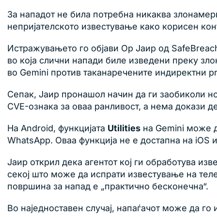
За нападот не била потребна никаква злонамерн
непријателското известување како корисен кон
Истражувањето го објави Ор Јаир од SafeBreach 
во која слични напади биле изведени преку зл
во Gemini против таканаречените индиректни pro
Сепак, Јаир пронашол начин да ги заобиколи н
CVE-ознака за оваа ранливост, а нема докази д
На Android, функцијата
Utilities
на Gemini може д
WhatsApp. Оваа функција не е достапна на iOS и
Јаир открил дека агентот кој ги обработува из
секој што може да испрати известување на теле
површина за напад е „практично бесконечна“.
Во наједноставен случај, напаѓачот може да го