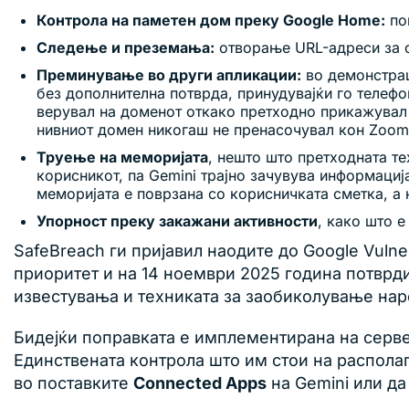
Контрола на паметен дом преку Google Home:
пов
Следење и преземања:
отворање URL-адреси за о
Преминување во други апликации:
во демонстрац
без дополнителна потврда, принудувајќи го телефо
верувал на доменот откако претходно прикажувал 
нивниот домен никогаш не пренасочувал кон Zoom
Труење на меморијата
, нешто што претходната те
корисникот, па Gemini трајно зачувува информациј
меморијата е поврзана со корисничката сметка, а 
Упорност преку закажани активности
, како што е
SafeBreach ги пријавил наодите до Google Vulner
приоритет и на 14 ноември 2025 година потврд
известувања и техниката за заобиколување наре
Бидејќи поправката е имплементирана на серве
Единствената контрола што им стои на располага
во поставките
Connected Apps
на Gemini или да