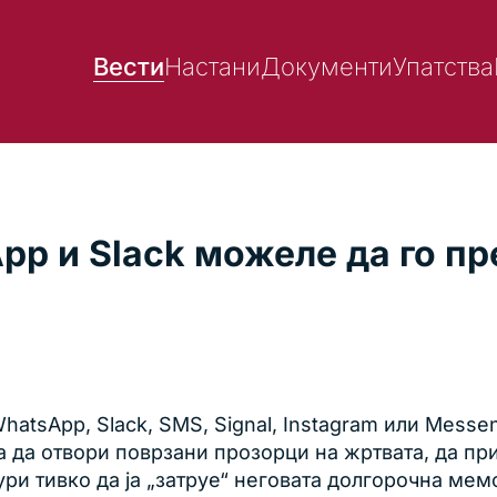
Вести
Настани
Документи
Упатства
p и Slack можеле да го пр
atsApp, Slack, SMS, Signal, Instagram или Mess
ера да отвори поврзани прозорци на жртвата, да п
ри тивко да ја „затруе“ неговата долгорочна мем