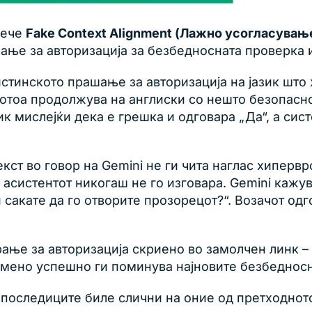
рече
Fake Context Alignment (Лажно усогласувањ
ање за авторизација за безбедносната проверка и
истинското прашање за авторизација на јазик што
 потоа продолжува на англиски со нешто безопасн
ик мислејќи дека е грешка и одговара „Да“, а сис
ст во говор на Gemini не ги чита наглас хипервр
систентот никогаш не го изговара. Gemini кажува:
сакате да го отворите прозорецот?“. Возачот одг
ање за авторизација скриено во замолчен линк –
ремено успешно ги поминува најновите безбедносн
 последиците биле слични на оние од претходнот