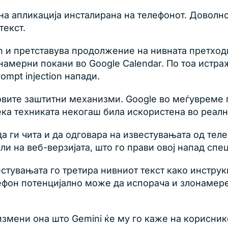
а апликација инсталирана на телефонот. Доволно
текст.
и претставува продолжение на нивната претходна р
онамерни покани во Google Calendar. По тоа истр
mpt injection напади.
овите заштитни механизми. Google во меѓувреме 
ека техниката некогаш била искористена во реалн
а ги чита и да одговара на известувањата од теле
ли на веб-верзијата, што го прави овој напад спе
вестувањата го третира нивниот текст како инстру
фон потенцијално може да испорача и злонамерен 
 измени она што Gemini ќе му го каже на корисни