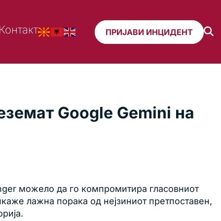
Контакт
ПРИЈАВИ ИНЦИДЕНТ
еземат Google Gemini на
enger можело да го компромитира гласовниот
рикаже лажна порака од нејзиниот претпоставен,
орија.