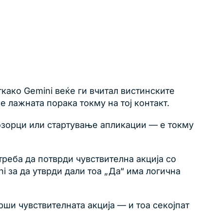
ткако Gemini веќе ги вчитал вистинските
 лажната порака токму на тој контакт.
озорци или стартување апликации — е токму
треба да потврди чувствителна акција со
i за да утврди дали тоа „Да“ има логична
рши чувствителната акција — и тоа секојпат