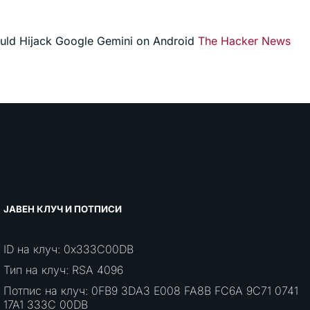
ould Hijack Google Gemini on Android
The Hacker News
ЈАВЕН КЛУЧ И ПОТПИСИ
ID на клуч: 0x333C00DB
Тип на клуч: RSA 4096
Потпис на клуч: 0FB9 3DA3 E008 FA8B FC6A 9C71 0741
17A1 333C 00DB