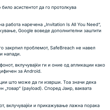
 било асистентот да го протолкува
абота наречена „Invitation Is All You Need“,
ажување, Google воведе дополнителни заштити
го закрпил проблемот, SafeBreach не навел
и напади.
фонот, вклучувајќи ги и оние од апликации како
цифичен за Android.
кции што може да ги изврши. Тоа значи дека
„товар“ (payload). Според Јаир, ваквата
кот, вклучувајќи и прикажување лажна порака