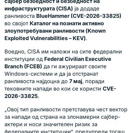
сајбер безбедност и безбедност на
инфраструктурата (CISA)
ја додаде
ранливоста
BlueHammer (CVE-2026-33825)
во својот
Каталог на познати активно
злоупотребувани ранливости (Known
Exploited Vulnerabilities – KEV)
.
Воедно, CISA им наложи на сите федерални
институции од
Federal Civilian Executive
Branch (FCEB)
да ги ажурираат своите
Windows-системи и да ја отстранат
ранливоста најдоцна до
7 мај
, поради
тековните напади во кои се користи
CVE-
2026-33825
.
„Овој тип ранливости претставува чест вектор
за напади од страна на злонамерни сајбер-
актери и носи значителен ризик за
федералните институции“, предупреди тогаш