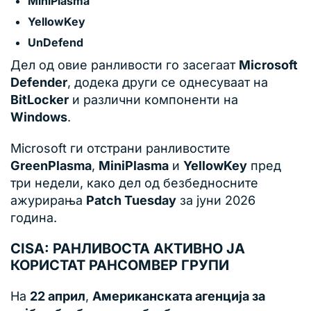
MiniPlasma
YellowKey
UnDefend
Дел од овие ранливости го засегаат
Microsoft
Defender
, додека други се однесуваат на
BitLocker
и различни компоненти на
Windows
.
Microsoft ги отстрани ранливостите
GreenPlasma
,
MiniPlasma
и
YellowKey
пред
три недели, како дел од безбедносните
ажурирања
Patch Tuesday
за јуни 2026
година.
CISA: РАНЛИВОСТА АКТИВНО ЈА
КОРИСТАТ РАНСОМВЕР ГРУПИ
На
22 април
,
Американската агенција за