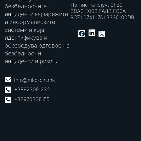
Потпис на клуч: 0FB9
безбедносните
3DA3 E008 FA8B FC6A
инциденти кај мрежите
9C71 0741 17A1 333C 00DB
и информациските
системи и која
LinkedIn
Facebook
X
идентификува и
обезбедува одговор на
безбедносни
инциденти и ризици.
info@mkd-cirt.mk
+38923091232
+38970338155