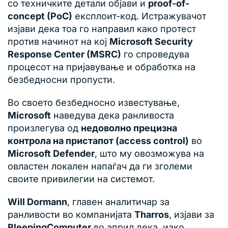
со техничките детали објави и
proof-of-
concept (PoC)
експлоит-код. Истражувачот
изјави дека тоа го направил како протест
против начинот на кој
Microsoft Security
Response Center (MSRC)
го спроведува
процесот на пријавување и обработка на
безбедносни пропусти.
Во своето безбедносно известување,
Microsoft
наведува дека ранливоста
произлегува од
недоволно прецизна
контрола на пристапот (access control)
во
Microsoft Defender
, што му овозможува на
овластен локален напаѓач да ги зголеми
своите привилегии на системот.
Will Dormann
, главен аналитичар за
ранливости во компанијата
Tharros
, изјави за
BleepingComputer
во април дека, иако