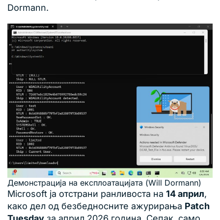
Dormann.
Демонстрација на експлоатацијата (Will Dormann)
Microsoft ја отстрани ранливоста на
14 април
,
како дел од безбедносните ажурирања
Patch
Tuesday
за април 2026 година. Сепак, само