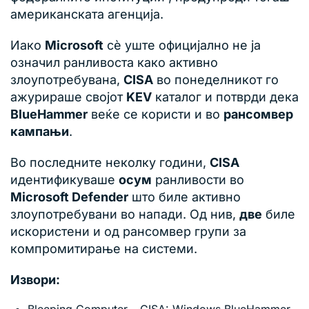
американската агенција.
Иако
Microsoft
сè уште официјално не ја
означил ранливоста како активно
злоупотребувана,
CISA
во понеделникот го
ажурираше својот
KEV
каталог и потврди дека
BlueHammer
веќе се користи и во
рансомвер
кампањи
.
Во последните неколку години,
CISA
идентификуваше
осум
ранливости во
Microsoft Defender
што биле активно
злоупотребувани во напади. Од нив,
две
биле
искористени и од рансомвер групи за
компромитирање на системи.
Извори:
Bleeping Computer – CISA: Windows BlueHammer