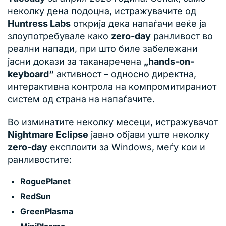
неколку дена подоцна, истражувачите од
Huntress Labs
открија дека напаѓачи веќе ја
злоупотребувале како
zero-day
ранливост во
реални напади, при што биле забележани
јасни докази за таканаречена
„hands-on-
keyboard“
активност – односно директна,
интерактивна контрола на компромитираниот
систем од страна на напаѓачите.
Во изминатите неколку месеци, истражувачот
Nightmare Eclipse
јавно објави уште неколку
zero-day
експлоити за Windows, меѓу кои и
ранливостите:
RoguePlanet
RedSun
GreenPlasma