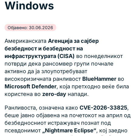
Windows
Објавено: 30.06.2026
Американската
Агенција за сајбер
безбедност и безбедност на
инфраструктурата (CISA)
во понеделникот
потврди дека рансомвер групи почнале
активно да ја злоупотребуваат
високоризичната ранливост
BlueHammer
во
Microsoft Defender
, која претходно веќе била
користена во
zero-day
напади.
Ранливоста, означена како
CVE-2026-33825
,
беше јавно објавена на почетокот на април од
безбедносниот истражувач познат под
псевдонимот
„Nightmare Eclipse“
, кој заедно