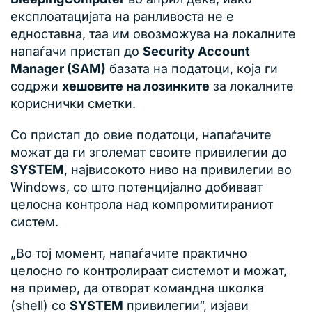
експлоатацијата на ранливоста не е
едноставна, таа им овозможува на локалните
напаѓачи пристап до
Security Account
Manager (SAM)
базата на податоци, која ги
содржи
хешовите на лозинките
за локалните
кориснички сметки.
Со пристап до овие податоци, напаѓачите
можат да ги зголемат своите привилегии до
SYSTEM
, највисокото ниво на привилегии во
Windows, со што потенцијално добиваат
целосна контрола над компромитираниот
систем.
„Во тој момент, напаѓачите практично
целосно го контролираат системот и можат,
на пример, да отворат командна школка
(shell) со
SYSTEM
привилегии“, изјави