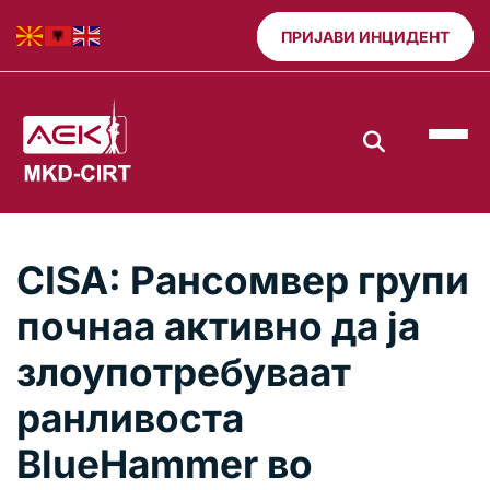
ПРИЈАВИ ИНЦИДЕНТ
CISA: Рансомвер групи
почнаа активно да ја
злоупотребуваат
ранливоста
BlueHammer во