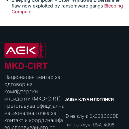
flaw now exploited by ransomware gangs
Bleeping
Computer
Национален центар за
одговор на
компјутерски
инциденти (MKD-CIRT)
ЈАВЕН КЛУЧ И ПОТПИСИ
претставува официјална
национална точка за
ID на клуч: 0x333C00DB
контакт и координација
Тип на клуч: RSA 4096
во справувањето со