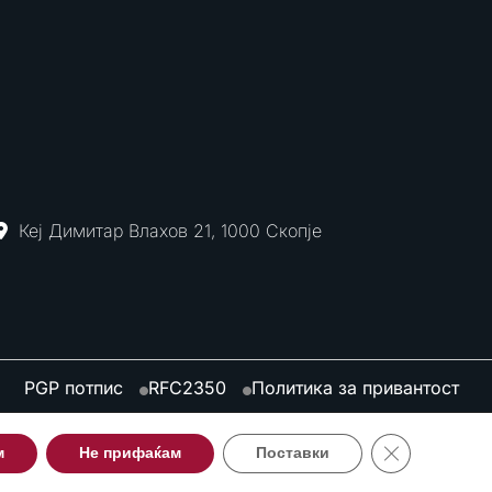
Кеј Димитар Влахов 21, 1000 Скопје
PGP потпис
RFC2350
Политика за привантост
Close GDPR Co
м
Не прифаќам
Поставки