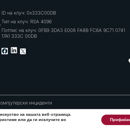
ID на клуч: 0x333C00DB
Тип на клуч: RSA 4096
е
Потпис на клуч: 0FB9 3DA3 E008 FA8B FC6A 9C71 0741
17A1 333C 00DB
LinkedIn
Facebook
X
компјутерски инциденти
искуство на нашата веб-страница.
ристиме или да ги исклучите во
Прифаќа
Развиено од:
CPP Services