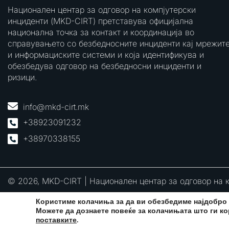
Национален центар за одговор на компјутерски
инциденти (MKD-CIRT) претставува официјална
национална точка за контакт и координација во
справувањето со безбедносните инциденти кај мрежит
и информациските системи и која идентификува и
обезбедува одговор на безбедносни инциденти и
ризици.
info@mkd-cirt.mk
+38923091232
+38970338155
© 2026, MKD-CIRT | Национален центар за одговор на 
Користиме колачиња за да ви обезбедиме најдобро 
Можете да дознаете повеќе за колачињата што ги ко
поставките
.