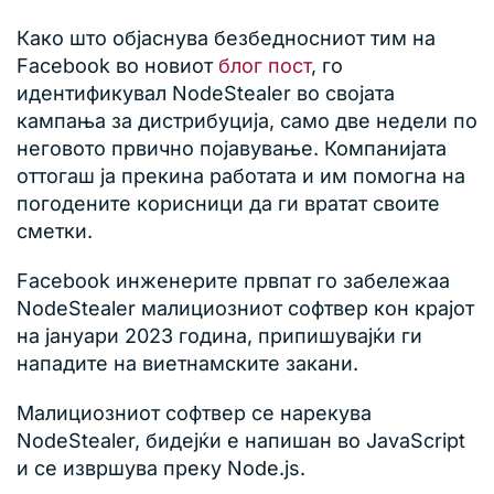
Како што објаснува безбедносниот тим на
Facebook во новиот
блог пост
, го
идентификувал NodeStealer во својата
кампања за дистрибуција, само две недели по
неговото првично појавување. Компанијата
оттогаш ја прекина работата и им помогна на
погодените корисници да ги вратат своите
сметки.
Facebook инженерите првпат го забележаа
NodeStealer малициозниот софтвер кон крајот
на јануари 2023 година, припишувајќи ги
нападите на виетнамските закани.
Малициозниот софтвер се нарекува
NodeStealer, бидејќи е напишан во JavaScript
и се извршува преку Node.js.