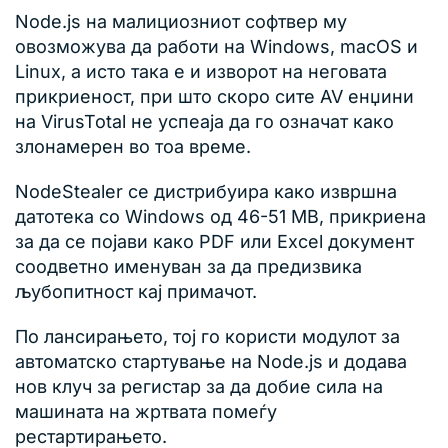
Node.js на малициозниот софтвер му
овозможува да работи на Windows, macOS и
Linux, а исто така е и изворот на неговата
прикриеност, при што скоро сите AV енџини
на VirusTotal не успеаја да го означат како
злонамерен во тоа време.
NodeStealer се дистрибуира како извршна
датотека со Windows од 46-51 MB, прикриена
за да се појави како PDF или Excel документ
соодветно именуван за да предизвика
љубопитност кај примачот.
По лансирањето, тој го користи модулот за
автоматско стартување на Node.js и додава
нов клуч за регистар за да добие сила на
машината на жртвата помеѓу
рестартирањето.