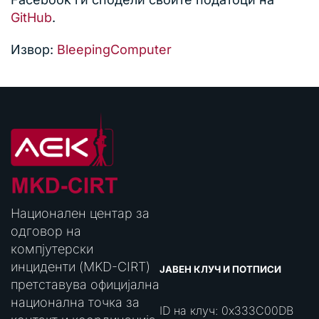
GitHub
.
Извор:
BleepingComputer
Национален центар за
одговор на
компјутерски
инциденти (MKD-CIRT)
ЈАВЕН КЛУЧ И ПОТПИСИ
претставува официјална
национална точка за
ID на клуч: 0x333C00DB