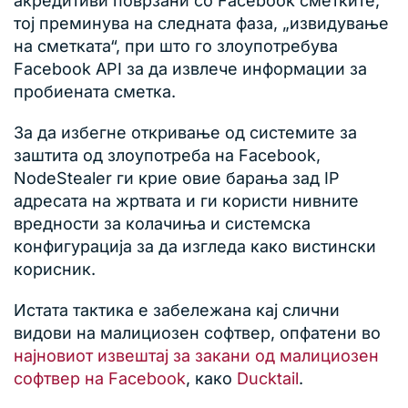
акредитиви поврзани со Facebook сметките,
тој преминува на следната фаза, „извидување
на сметката“, при што го злоупотребува
Facebook API за да извлече информации за
пробиената сметка.
За да избегне откривање од системите за
заштита од злоупотреба на Facebook,
NodeStealer ги крие овие барања зад IP
адресата на жртвата и ги користи нивните
вредности за колачиња и системска
конфигурација за да изгледа како вистински
корисник.
Истата тактика е забележана кај слични
видови на малициозен софтвер, опфатени во
најновиот извештај за закани од малициозен
софтвер на Facebook
, како
Ducktail
.