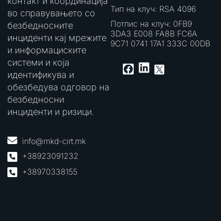
контакт и координација
Тип на клуч: RSA 4096
во справувањето со
Потпис на клуч: 0FB9
безбедносните
3DA3 E008 FA8B FC6A
инциденти кај мрежите
9C71 0741 17A1 333C 00DB
и информациските
системи и која
LinkedIn
Facebook
X
идентификува и
обезбедува одговор на
безбедносни
инциденти и ризици.
info@mkd-cirt.mk
+38923091232
+38970338155