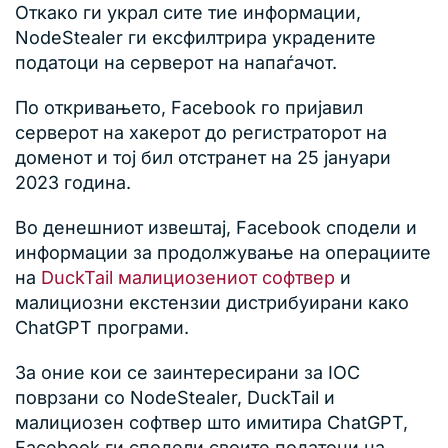
Откако ги украл сите тие информации,
NodeStealer ги ексфилтрира украдените
податоци на серверот на напаѓачот.
По откривањето, Facebook го пријавил
серверот на хакерот до регистраторот на
доменот и тој бил отстранет на 25 јануари
2023 година.
Во денешниот извештај, Facebook сподели и
информации за продолжување на операциите
на
DuckTail малициозениот софтвер
и
малициозни екстензии дистрибуирани како
ChatGPT програми.
За оние кои се заинтересирани за IOC
поврзани со NodeStealer, DuckTail и
малициозен софтвер што имитира ChatGPT,
Facebook ги сподели своите податоци на