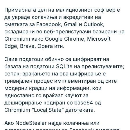
Примарната цел на малициозниот софтвер е
да украде колачиња и акредитиви на
сметката за Facebook, Gmail и Outlook,
складирани во веб-прелистувачи базирани на
Chromium како Google Chrome, Microsoft
Edge, Brave, Opera итн.
Овие податоци обично се шифрираат на
базата на податоци SQLite на прелистувачите;
сепак, враќањето на ова шифрирање е
тривијален процес имплементиран од сите
модерни крадци на информации, кои
едноставно го враќаат клучот за
дешифрирање кодиран со base64 од
Chromium “Local State” датотеката.
Ако NodeStealer најде колачиња или