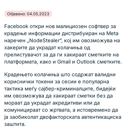
Објавено: 04.05.2023
Facebook откри нов малициозен софтвер за
крадење информации дистрибуиран на Meta
наречен „NodeStealer“, кој им овозможува на
хакерите да украдат колачиња од
прелистувачот за да ги хакираат сметките на
платформата, како и Gmail и Outlook сметките.
Крадењето колачиња што содржат валидни
кориснички токени за сесии е популарна
тактика меѓу сајбер-криминалците, бидејќи
им овозможува да хакираат сметки без да
мораат да украдат акредитиви или да
комуницираат со жртвата, а истовремено да
ја заобиколат двофакторската автентикациска
заштита.