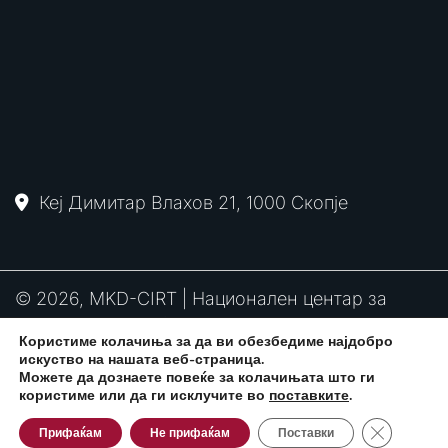
Кеј Димитар Влахов 21, 1000 Скопје
© 2026, MKD-CIRT | Национален центар за
одговор на компјутерски инциденти
Користиме колачиња за да ви обезбедиме најдобро
PGP
RFC2350
Политика за привантост
искуство на нашата веб-страница.
потпис
Можете да дознаете повеќе за колачињата што ги
користиме или да ги исклучите во
поставките
.
Close GDPR
Развиено од:
CPP Services
Прифаќам
Не прифаќам
Поставки