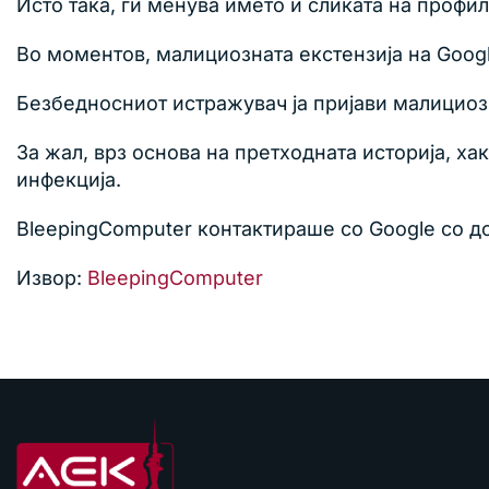
Исто така, ги менува името и сликата на профилот
Во моментов, малициозната екстензија на Goog
Безбедносниот истражувач ја пријави малициозн
За жал, врз основа на претходната историја, ха
инфекција.
BleepingComputer контактираше со Google со д
Извор:
BleepingComputer