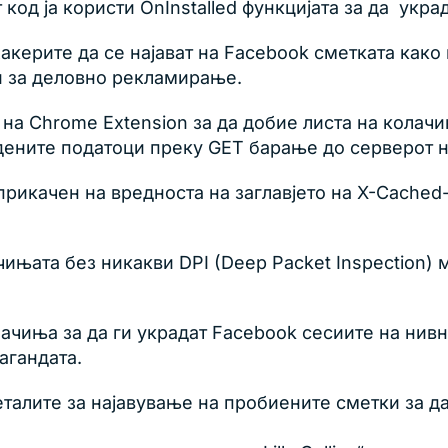
 код ја користи OnInstalled функцијата за да укр
керите да се најават на Facebook сметката како 
ии за деловно рекламирање.
 на Chrome Extension за да добие листа на колач
дените податоци преку GET барање до серверот н
рикачен на вредноста на заглавјето на X-Cached-
ачињата без никакви DPI (Deep Packet Inspection
ачиња за да ги украдат Facebook сесиите на нив
агандата.
алите за најавување на пробиените сметки за да 