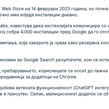
e Web Store на 14 февруари 2023 година, но почн
ечно има илјада инсталации дневно.
 Labs, известува дека екстензијата комуницира со
кој собра 4.000 инсталации пред Google да го отс
кампања, која хакерите ја чуваа како резервна ко
клами во Google Search резултатите, кои се иста
 пребарувањето, корисниците се носат до лажна ц
 продавница за додатоци на Chrome.
ја добива ветената функционалност (ChatGPT интег
те е присутен. Сепак, малициозниот додаток се о