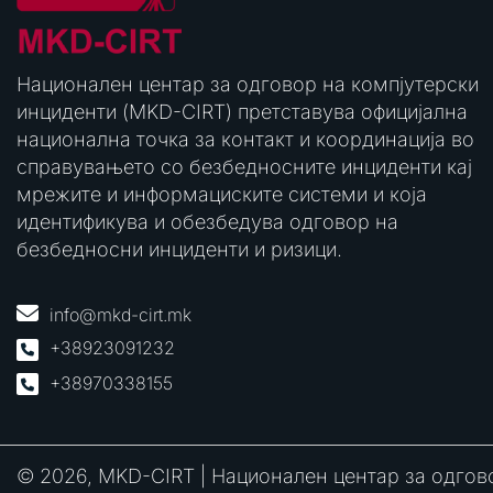
Национален центар за одговор на компјутерски
инциденти (MKD-CIRT) претставува официјална
национална точка за контакт и координација во
справувањето со безбедносните инциденти кај
мрежите и информациските системи и која
идентификува и обезбедува одговор на
безбедносни инциденти и ризици.
info@mkd-cirt.mk
+38923091232
+38970338155
© 2026, MKD-CIRT | Национален центар за одгов