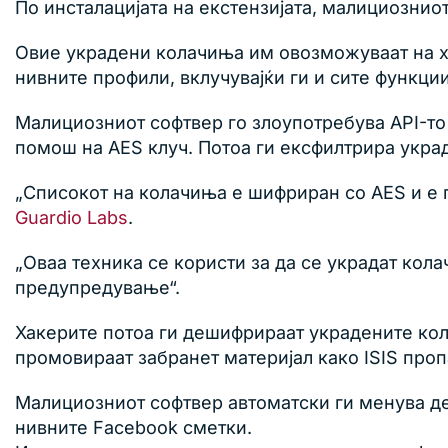
По инсталацијата на екстензијата, малициозниот
Овие украдени колачиња им овозможуваат на ха
нивните профили, вклучувајќи ги и сите функц
Малициозниот софтвер го злоупотребува API-то
помош на AES клуч. Потоа ги ексфилтрира укра
„Списокот на колачиња е шифриран со AES и е п
Guardio Labs
.
„Оваа техника се користи за да се украдат кол
предупредување“.
Хакерите потоа ги дешифрираат украдените кол
промовираат забранет материјал како ISIS проп
Малициозниот софтвер автоматски ги менува дет
нивните Facebook сметки.