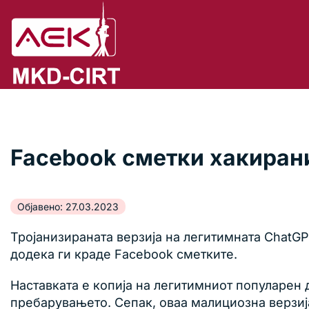
Facebook сметки хакиран
Објавено: 27.03.2023
Тројанизираната верзија на легитимната ChatG
додека ги краде Facebook сметките.
Наставката е копија на легитимниот популарен 
пребарувањето. Сепак, оваа малициозна верзија