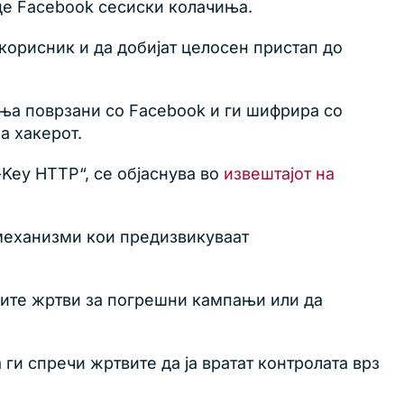
аде Facebook сесиски колачиња.
корисник и да добијат целосен пристап до
иња поврзани со Facebook и ги шифрира со
а хакерот.
Key HTTP“, се објаснува во
извештајот на
) механизми кои предизвикуваат
ните жртви за погрешни кампањи или да
ги спречи жртвите да ја вратат контролата врз