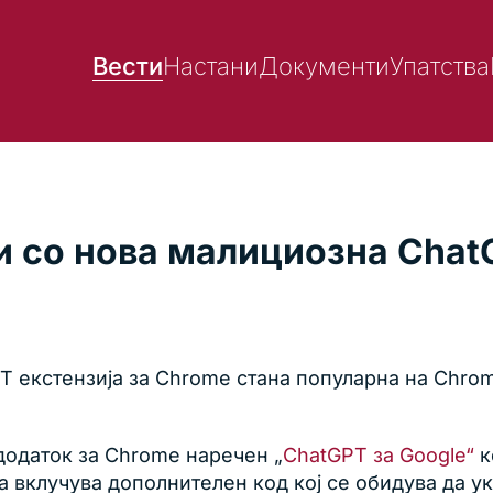
Вести
Настани
Документи
Упатства
и со нова малициозна Chat
PT екстензија за Chrome стана популарна на Chro
додаток за Chrome наречен „
ChatGPT за Google“
к
 вклучува дополнителен код кој се обидува да у