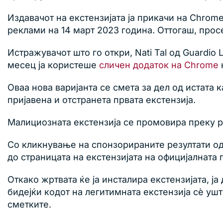
Издавачот на екстензијата ја прикачи на Chrom
реклами на 14 март 2023 година. Оттогаш, прос
Истражувачот што го откри, Nati Tal од Guardio
месец ја користеше
сличен додаток на Chrome
Оваа нова варијанта се смета за дел од истата 
пријавена и отстранета првата екстензија.
Малициозната екстензија се промовира преку ре
Со кликнување на спонзорираните резултати од
до страницата на екстензијата на официјалната
Откако жртвата ќе ја инсталира екстензијата, 
бидејќи кодот на легитимната екстензија сè уш
сметките.