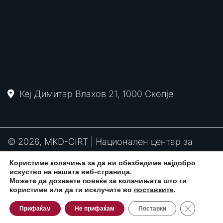
Кеј Димитар Влахов 21, 1000 Скопје
© 2026, MKD-CIRT | Национален центар за
одговор на компјутерски инциденти
Користиме колачиња за да ви обезбедиме најдобро
PGP
RFC2350
Политика за привантост
искуство на нашата веб-страница.
потпис
Можете да дознаете повеќе за колачињата што ги
користиме или да ги исклучите во
поставките
.
Close GDPR
Развиено од:
CPP Services
Прифаќам
Не прифаќам
Поставки