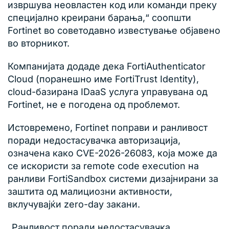
извршува неовластен код или команди преку
специјално креирани барања,“ соопшти
Fortinet во советодавно известување објавено
во вторникот.
Компанијата додаде дека FortiAuthenticator
Cloud (поранешно име FortiTrust Identity),
cloud-базирана IDaaS услуга управувана од
Fortinet, не е погодена од проблемот.
Истовремено, Fortinet поправи и ранливост
поради недостасувачка авторизација,
означена како CVE-2026-26083, која може да
се искористи за remote code execution на
ранливи FortiSandbox системи дизајнирани за
заштита од малициозни активности,
вклучувајќи zero-day закани.
„Ранливост поради недостасувачка