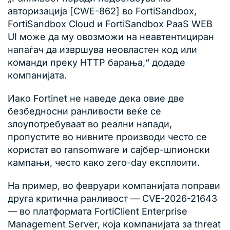
авторизација [CWE-862] во FortiSandbox,
FortiSandbox Cloud и FortiSandbox PaaS WEB
UI може да му овозможи на неавтентициран
напаѓач да извршува неовластен код или
команди преку HTTP барања,“ додаде
компанијата.
Иако Fortinet не наведе дека овие две
безбедносни ранливости веќе се
злоупотребуваат во реални напади,
пропустите во нивните производи често се
користат во ransomware и сајбер-шпионски
кампањи, често како zero-day експлоити.
На пример, во февруари компанијата поправи
друга критична ранливост — CVE-2026-21643
— во платформата FortiClient Enterprise
Management Server, која компанијата за threat