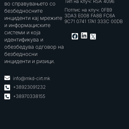
Тип на клуч: RSA 4096
во справувањето со
Потпис на клуч: 0FB9
безбедносните
3DA3 E008 FA8B FC6A
инциденти кај мрежите
9C71 0741 17A1 333C 00DB
и информациските
системи и која
LinkedIn
Facebook
X
идентификува и
обезбедува одговор на
безбедносни
инциденти и ризици.
info@mkd-cirt.mk
+38923091232
+38970338155