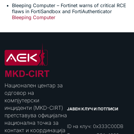
Bleeping Computer – Fortinet warns of critical RCE
flaws in FortiSandbox and FortiAuthenticator
Bleeping Computer
Национален центар за
одговор на
компјутерски
инциденти (MKD-CIRT)
ЈАВЕН КЛУЧ И ПОТПИСИ
претставува официјална
национална точка за
ID на клуч: 0x333C00DB
контакт и координација