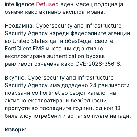
intelligence
Defused
еден месец подоцна ја
означи како активно експлоатирана.
Неодамна, Cybersecurity and Infrastructure
Security Agency нареди федералните агенции
во United States да ги обезбедат своите
FortiClient EMS инстанци од активно
експлоатирана authentication bypass
ранливост означена како CVE-2026-35616.
Вкупно, Cybersecurity and Infrastructure
Security Agency има додадено 24 ранливости
поврзани со Fortinet во својот каталог на
активно експлоатирани безбедносни
пропусти во последните години, од кои 13
биле злоупотребени и во ransomware напади.
Извори: