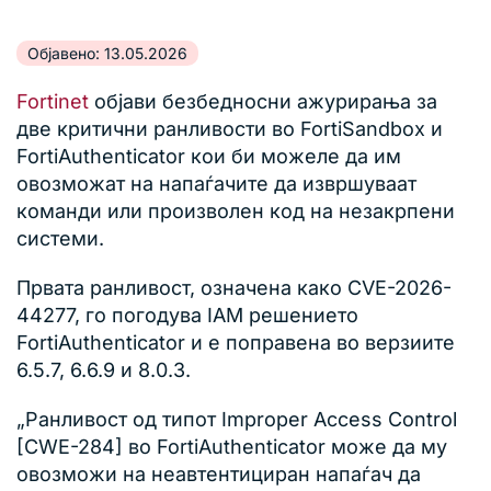
Објавено: 13.05.2026
Fortinet
објави безбедносни ажурирања за
две критични ранливости во FortiSandbox и
FortiAuthenticator кои би можеле да им
овозможат на напаѓачите да извршуваат
команди или произволен код на незакрпени
системи.
Првата ранливост, означена како CVE-2026-
44277, го погодува IAM решението
FortiAuthenticator и е поправена во верзиите
6.5.7, 6.6.9 и 8.0.3.
„Ранливост од типот Improper Access Control
[CWE-284] во FortiAuthenticator може да му
овозможи на неавтентициран напаѓач да