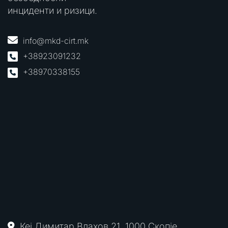
инциденти и ризици.
info@mkd-cirt.mk
+38923091232
+38970338155
Кеј Димитар Влахов 21, 1000 Скопје