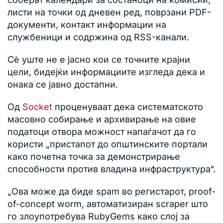
листи на точки од дневен ред, поврзани PDF-
документи, контакт информации на
службеници и содржина од RSS-канали.
Сè уште не е јасно кои се точните крајни
цели, бидејќи информациите изгледа дека и
онака се јавно достапни.
Од
Socket
проценуваат дека систематското
масовно собирање и архивирање на овие
податоци отвора можност напаѓачот да го
користи „пристапот до општинските портали
како почетна точка за демонстрирање
способности против владина инфраструктура“.
„Ова може да биде spam во регистарот, proof-
of-concept worm, автоматизиран scraper што
го злоупотребува RubyGems како слој за