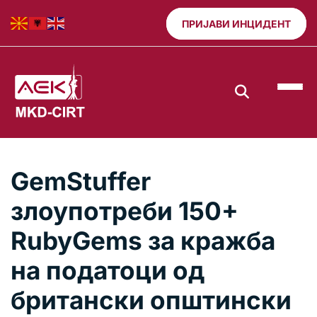
ПРИЈАВИ ИНЦИДЕНТ
GemStuffer
злоупотреби 150+
RubyGems за кражба
на податоци од
британски општински