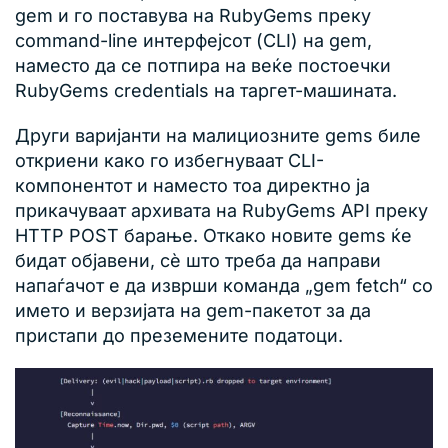
gem и го поставува на RubyGems преку
command-line интерфејсот (CLI) на gem,
наместо да се потпира на веќе постоечки
RubyGems credentials на таргет-машината.
Други варијанти на малициозните gems биле
откриени како го избегнуваат CLI-
компонентот и наместо тоа директно ја
прикачуваат архивата на RubyGems API преку
HTTP POST барање. Откако новите gems ќе
бидат објавени, сè што треба да направи
напаѓачот е да изврши команда „gem fetch“ со
името и верзијата на gem-пакетот за да
пристапи до преземените податоци.