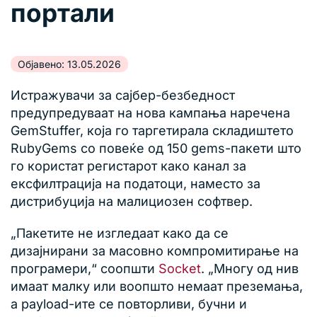
портали
Објавено: 13.05.2026
Истражувачи за сајбер-безбедност
предупредуваат на нова кампања наречена
GemStuffer, која го таргетирала складиштето
RubyGems со повеќе од 150 gems-пакети што
го користат регистарот како канал за
ексфилтрација на податоци, наместо за
дистрибуција на малициозен софтвер.
„Пакетите не изгледаат како да се
дизајнирани за масовно компромитирање на
програмери,“ соопшти
Socket
. „Многу од нив
имаат малку или воопшто немаат преземања,
а payload-ите се повторливи, бучни и