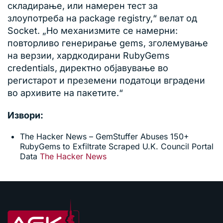
складирање, или намерен тест за
злоупотреба на package registry,“ велат од
Socket. „Но механизмите се намерни:
повторливо генерирање gems, зголемување
на верзии, хардкодирани RubyGems
credentials, директно објавување во
регистарот и преземени податоци вградени
во архивите на пакетите.“
Извори:
The Hacker News – GemStuffer Abuses 150+
RubyGems to Exfiltrate Scraped U.K. Council Portal
Data
The Hacker News