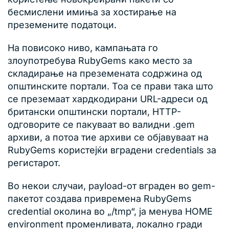
бесмислени имиња за хостирање на
преземените податоци.
На повисоко ниво, кампањата го
злоупотребува RubyGems како место за
складирање на преземената содржина од
општинските портали. Тоа се прави така што
се преземаат хардкодирани URL-адреси од
британски општински портали, HTTP-
одговорите се пакуваат во валидни .gem
архиви, а потоа тие архиви се објавуваат на
RubyGems користејќи вградени credentials за
регистарот.
Во некои случаи, payload-от вграден во gem-
пакетот создава привремена RubyGems
credential околина во „/tmp“, ја менува HOME
environment променливата, локално гради