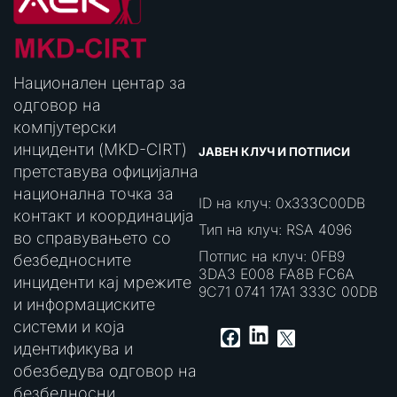
Национален центар за
одговор на
компјутерски
инциденти (MKD-CIRT)
ЈАВЕН КЛУЧ И ПОТПИСИ
претставува официјална
национална точка за
ID на клуч: 0x333C00DB
контакт и координација
Тип на клуч: RSA 4096
во справувањето со
Потпис на клуч: 0FB9
безбедносните
3DA3 E008 FA8B FC6A
инциденти кај мрежите
9C71 0741 17A1 333C 00DB
и информациските
системи и која
LinkedIn
Facebook
X
идентификува и
обезбедува одговор на
безбедносни