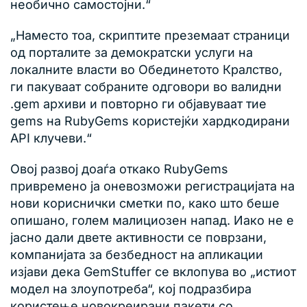
необично самостојни.“
„Наместо тоа, скриптите преземаат страници
од порталите за демократски услуги на
локалните власти во Обединетото Кралство,
ги пакуваат собраните одговори во валидни
.gem архиви и повторно ги објавуваат тие
gems на RubyGems користејќи хардкодирани
API клучеви.“
Овој развој доаѓа откако RubyGems
привремено ја оневозможи регистрацијата на
нови кориснички сметки по, како што беше
опишано, голем малициозен напад. Иако не е
јасно дали двете активности се поврзани,
компанијата за безбедност на апликации
изјави дека GemStuffer се вклопува во „истиот
модел на злоупотреба“, кој подразбира
користење новокреирани пакети со