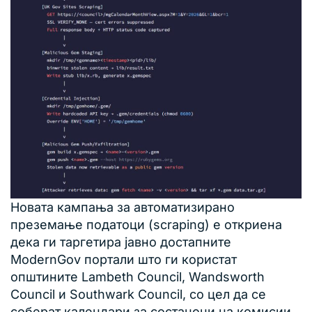
Новата кампања за автоматизирано
преземање податоци (scraping) е откриена
дека ги таргетира јавно достапните
ModernGov портали што ги користат
општините Lambeth Council, Wandsworth
Council и Southwark Council, со цел да се
соберат календари за состаноци на комисии,