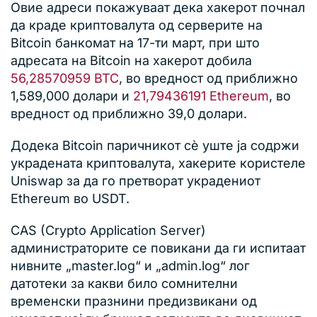
Овие адреси покажуваат дека хакерот почнал
да краде криптовалута од серверите на
Bitcoin банкомат на 17-ти март, при што
адресата на Bitcoin на хакерот добила
56,28570959 BTC
, во вредност од приближно
1,589,000 долари и
21,79436191 Ethereum
, во
вредност од приближно 39,0 долари.
Додека Bitcoin паричникот сè уште ја содржи
украдената криптовалута, хакерите користеле
Uniswap за да го претворат украдениот
Ethereum во USDT.
CAS (Crypto Application Server)
администраторите се повикани да ги испитаат
нивните „master.log“ и „admin.log“ лог
датотеки за какви било сомнителни
временски празнини предизвикани од