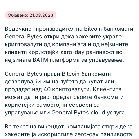
Објавено: 21.03.2023
Водечкиот производител на Bitcoin банкомати
General Bytes откри дека хакерите украле
криптовалути од компанијата и од нејзините
клиенти користејќи zero-day ранливост во
нејзината BATM платформа за управување.
General Bytes прави Bitcoin банкомати
дозволувајќи им на луѓето да купат или
продадат над 40 криптовалути. Клиентите
можат да ги распоредат своите банкомати
користејќи самостојни сервери за
управување или General Bytes cloud услуга.
Во текот на викендот, компанијата откри дека
хакерите ја искористиле zero-day ранливоста