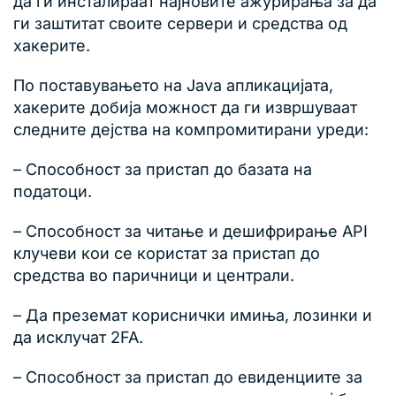
да ги инсталираат најновите ажурирања за да
ги заштитат своите сервери и средства од
хакерите.
По поставувањето на Java апликацијата,
хакерите добија можност да ги извршуваат
следните дејства на компромитирани уреди:
– Способност за пристап до базата на
податоци.
– Способност за читање и дешифрирање API
клучеви кои се користат за пристап до
средства во паричници и централи.
– Да преземат кориснички имиња, лозинки и
да исклучат 2FA.
– Способност за пристап до евиденциите за