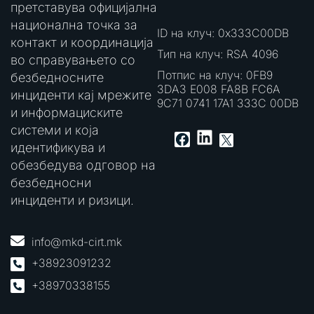
претставува официјална
национална точка за
ID на клуч: 0x333C00DB
контакт и координација
Тип на клуч: RSA 4096
во справувањето со
Потпис на клуч: 0FB9
безбедносните
3DA3 E008 FA8B FC6A
инциденти кај мрежите
9C71 0741 17A1 333C 00DB
и информациските
системи и која
LinkedIn
Facebook
X
идентификува и
обезбедува одговор на
безбедносни
инциденти и ризици.
info@mkd-cirt.mk
+38923091232
+38970338155