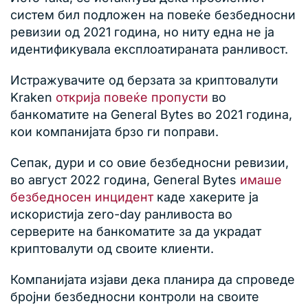
систем бил подложен на повеќе безбедносни
ревизии од 2021 година, но ниту една не ја
идентификувала експлоатираната ранливост.
Истражувачите од берзата за криптовалути
Kraken
открија повеќе пропусти
во
банкоматите на General Bytes во 2021 година,
кои компанијата брзо ги поправи.
Сепак, дури и со овие безбедносни ревизии,
во август 2022 година, General Bytes
имаше
безбедносен инцидент
каде хакерите ја
искористија zero-day ранливоста во
серверите на банкоматите за да украдат
криптовалути од своите клиенти.
Компанијата изјави дека планира да спроведе
бројни безбедносни контроли на своите