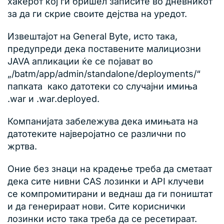
хакерот кој ги бришел записите во дневникот
за да ги скрие своите дејства на уредот.
Извештајот на General Byte, исто така,
предупреди дека поставените малициозни
JAVA апликации ќе се појават во
„/batm/app/admin/standalone/deployments/“
папката како датотеки со случајни имиња
.war и .war.deployed.
Компанијата забележува дека имињата на
датотеките најверојатно се различни по
жртва.
Оние без знаци на крадење треба да сметаат
дека сите нивни CAS лозинки и API клучеви
се компромитирани и веднаш да ги поништат
и да генерираат нови. Сите кориснички
лозинки исто така треба да се ресетираат.