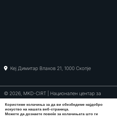
Кеј Димитар Влахов 21, 1000 Скопје
© 2026, MKD-CIRT | Национален центар за
одговор на компјутерски инциденти
Користиме колачиња за да ви обезбедиме најдобро
PGP
RFC2350
Политика за привантост
искуство на нашата веб-страница.
потпис
Можете да дознаете повеќе за колачињата што ги