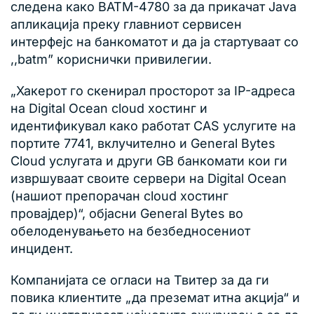
следена како BATM-4780 за да прикачат Java
апликација преку главниот сервисен
интерфејс на банкоматот и да ја стартуваат со
,,batm” кориснички привилегии.
„Хакерот го скенирал просторот за IP-адреса
на Digital Ocean cloud хостинг и
идентификувал како работат CAS услугите на
портите 7741, вклучително и General Bytes
Cloud услугата и други GB банкомати кои ги
извршуваат своите сервери на Digital Ocean
(нашиот препорачан cloud хостинг
провајдер)“, објасни General Bytes во
обелоденувањето на безбедносениот
инцидент.
Компанијата се огласи на Твитер за да ги
повика клиентите „да преземат итна акција“ и