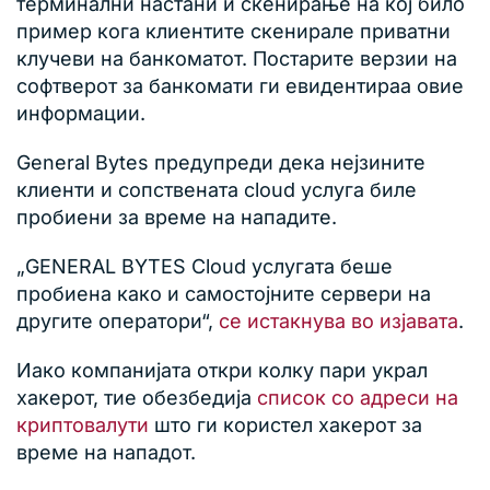
терминални настани и скенирање на кој било
пример кога клиентите скенирале приватни
клучеви на банкоматот. Постарите верзии на
софтверот за банкомати ги евидентираа овие
информации.
General Bytes предупреди дека нејзините
клиенти и сопствената cloud услуга биле
пробиени за време на нападите.
„GENERAL BYTES Cloud услугата беше
пробиена како и самостојните сервери на
другите оператори“,
се истакнува во изјавата
.
Иако компанијата откри колку пари украл
хакерот, тие обезбедија
список со адреси на
криптовалути
што ги користел хакерот за
време на нападот.