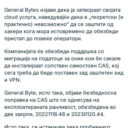
General Bytes изјави дека ја затвораат својата
cloud услуга, наведувајќи дека е „теоретски (и
практично) невозможно“ да се заштити од
хакери кога мора истовремено да обезбеди
пристап до повеќе оператори.
Компанијата ќе обезбеди поддршка со
миграција на податоци за оние кои би сакале
да инсталираат сопствен самостоен CAS, кој
сега треба да биде поставен зад заштитен ѕид
и VPN.
General Byte, исто така, објави безбедносна
поправка на CAS што се однесува на
експлоатираната ранливост, обезбедена во
две закрпи, 20221118.48 и 20230120.44.
Исто така, се истакнува дека пробиениот