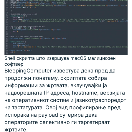
Shell скрипта што извршува macOS малициозен
софтвер
BleepingComputer известува дека пред да
продолжи понатаму, скриптата собира
информации за жртвата, вклучувајќи ја
надворешната IP адреса, hostname, верзијата
на оперативниот систем и јазикот/распоредот
на тастатурата. Овој вид профилирање пред
испорака на payload сугерира дека
операторите селективно ги таргетираат
жртвите.