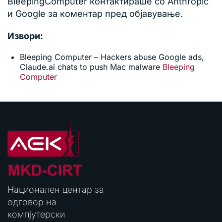
BleepingComputer контактираше со Anthropic
и Google за коментар пред објавување.
Извори:
Bleeping Computer – Hackers abuse Google ads,
Claude.ai chats to push Mac malware
Bleeping
Computer
Национален центар за
одговор на
компјутерски