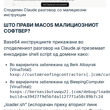
Споделен Claude разговор со малициозни
инструкции
ШТО ПРАВИ MACOS МАЛИЦИОЗНИОТ
СОФТВЕР?
Base64 инструкциите прикажани во
споделениот разговор на Claude.ai преземаат
енкодиран shell script од домени како:
Во варијантата забележана од Berk Albayrak
[VirusTotal]:
hxxp://customroofingcontractors[.]com/cu
Во варијантата забележана од BleepingComputer
[VirusTotal]:
hxxps://bernasibutuwqu2[.]com/debug/load
build=a39427f9d5bfda11277f1a58c89b7c2d
„loader.sh“ (испорачан преку вториот линк