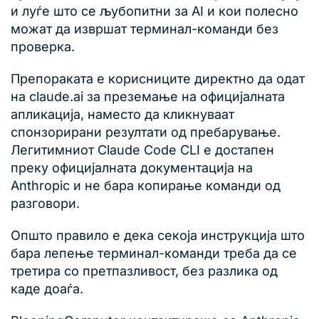
и луѓе што се љубопитни за AI и кои полесно
можат да извршат терминал-команди без
проверка.
Препораката е корисниците директно да одат
на claude.ai за преземање на официјалната
апликација, наместо да кликнуваат
спонзорирани резултати од пребарување.
Легитимниот Claude Code CLI е достапен
преку официјалната документација на
Anthropic и не бара копирање команди од
разговори.
Општо правило е дека секоја инструкција што
бара лепење терминал-команди треба да се
третира со претпазливост, без разлика од
каде доаѓа.