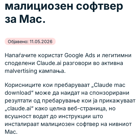
малициозен софтвер
за Mac.
Објавено: 11.05.2026
Напаѓачите користат Google Ads и легитимни
споделени Claude.ai разговори во активна
malvertising кампања.
Корисниците кои пребаруваат „Claude mac
download“ може да наидат на спонзорирани
резултати од пребарување кои ја прикажуваат
„claude.ai“ како целна веб-страница, но
всушност водат до инструкции што
инсталираат малициозен софтвер на нивниот
Mac.