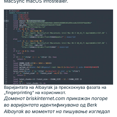
MacSync macOS infostealer.
Варијантата на Albayrak ја прескокнува фазата на
„fingerprinting“ на корисникот.
Доменот briskinternet.com прикажан погоре
во варијантата идентификувана од Berk
Albayrak во моментот на пишување изгледал