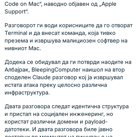
Code on Mac“, наводно објавен од „Apple
Support“.
Разговорот ги води корисниците да го отворат
Terminal и да внесат команда, која тивко
презема и извршува малициозен софтвер на
нивниот Mac.
Додека се обидувал да ги потврди наодите на
Албајрак, BleepingComputer наишол на втор
споделен Claude разговор кој ја извршувал
истата атака преку целосно различна
инфраструктура.
Двата разговора следат идентична структура
и пристап на социјален инженеринг, но
користат различни домени и payload-
датотеки. И двата разговора биле јавно
достапни во моментот на пишување на