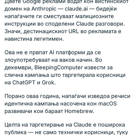
Двете Google реклами водат кон вистинскиот
домен на Anthropic — claude.ai — бидејќи
напаѓачите ги сместуваат малициозните
инструкции во споделени Claude разговори.
Значи, дестинацискиот URL во рекламата е
навистина легитимен.
Ова не е првпат AI платформи да се
злоупотребуваат на ваков начин. Во
декември, BleepingComputer извести за
слична кампања што таргетирала корисници
на ChatGPT и Grok.
Порано оваа година, напаѓачи изведоа речиси
идентична кампања насочена кон macOS
развивачи кои бараат Homebrew.
Целта на таргетирање на Claude е поширока
публика — не само технички корисници, туку