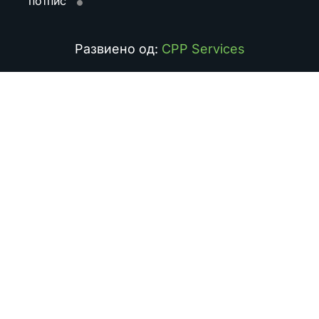
потпис
Развиено од:
CPP Services
Search
for: