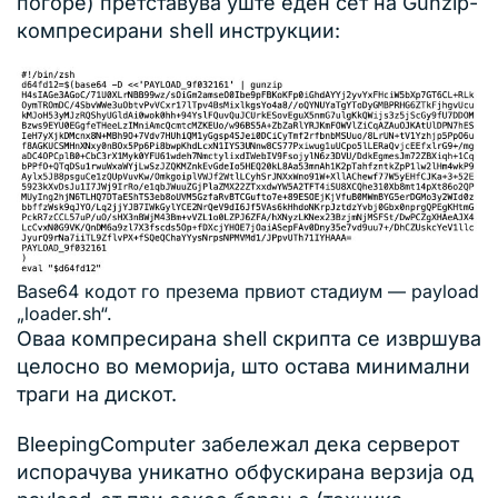
погоре) претставува уште еден сет на Gunzip-
компресирани shell инструкции:
Base64 кодот го презема првиот стадиум — payload
„loader.sh“.
Оваа компресирана shell скрипта се извршува
целосно во меморија, што остава минимални
траги на дискот.
BleepingComputer забележал дека серверот
испорачува уникатно обфускирана верзија од