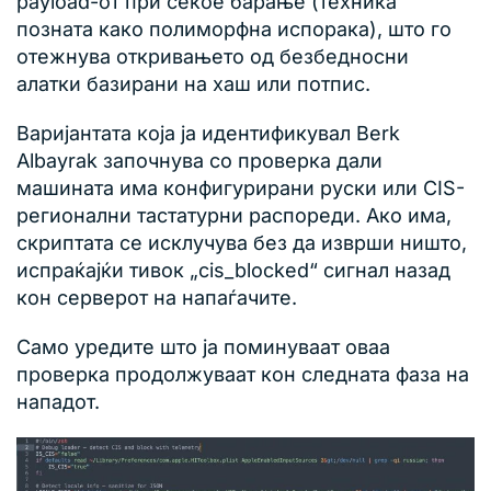
payload-от при секое барање (техника
позната како полиморфна испорака), што го
отежнува откривањето од безбедносни
алатки базирани на хаш или потпис.
Варијантата која ја идентификувал Berk
Albayrak започнува со проверка дали
машината има конфигурирани руски или CIS-
регионални тастатурни распореди. Ако има,
скриптата се исклучува без да изврши ништо,
испраќајќи тивок „cis_blocked“ сигнал назад
кон серверот на напаѓачите.
Само уредите што ја поминуваат оваа
проверка продолжуваат кон следната фаза на
нападот.