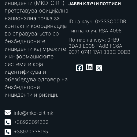
инциденти (MKD-CIRT)
ЈАВЕН КЛУЧ И ПОТПИСИ
претставува официјална
национална точка за
ID на клуч: 0x333C00DB
контакт и координација
Тип на клуч: RSA 4096
во справувањето со
Потпис на клуч: 0FB9
безбедносните
3DA3 E008 FA8B FC6A
инциденти кај мрежите
9C71 0741 17A1 333C 00DB
и информациските
системи и која
LinkedIn
Facebook
X
идентификува и
обезбедува одговор на
безбедносни
инциденти и ризици.
info@mkd-cirt.mk
+38923091232
+38970338155