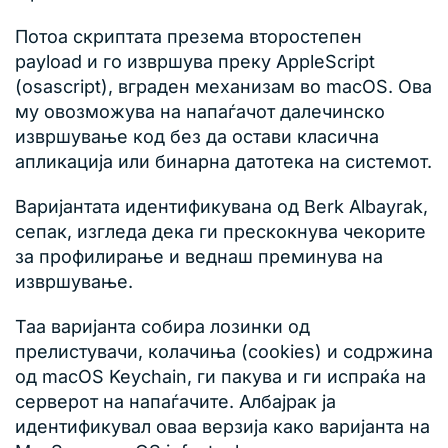
Потоа скриптата презема второстепен
payload и го извршува преку AppleScript
(osascript), вграден механизам во macOS. Ова
му овозможува на напаѓачот далечинско
извршување код без да остави класична
апликација или бинарна датотека на системот.
Варијантата идентификувана од Berk Albayrak,
сепак, изгледа дека ги прескокнува чекорите
за профилирање и веднаш преминува на
извршување.
Таа варијанта собира лозинки од
прелистувачи, колачиња (cookies) и содржина
од macOS Keychain, ги пакува и ги испраќа на
серверот на напаѓачите. Албајрак ја
идентификувал оваа верзија како варијанта на