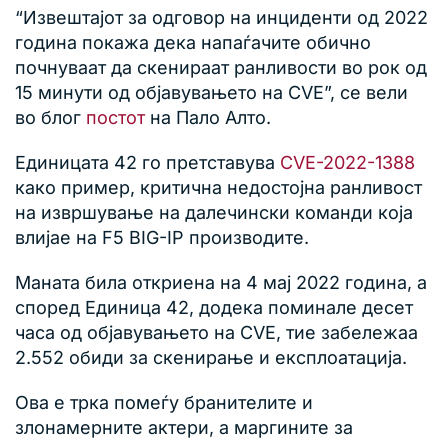
“Извештајот за одговор на инциденти од 2022
година покажа дека напаѓачите обично
почнуваат да скенираат ранливости во рок од
15 минути од објавувањето на CVE”, се вели
во блог
постот
на Пало Алто.
Единицата 42 го претставува
CVE-2022-1388
како пример, критична недостојна ранливост
на извршување на далечински команди која
влијае на F5 BIG-IP производите.
Маната била откриена на 4 мај 2022 година, а
според Единица 42, додека поминале десет
часа од објавувањето на CVE, тие забележаа
2.552 обиди за скенирање и експлоатација.
Ова е трка помеѓу бранителите и
злонамерните актери, а маргините за