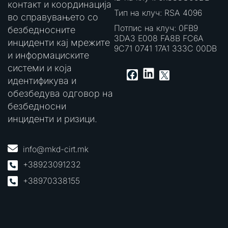
контакт и координација
Тип на клуч: RSA 4096
во справувањето со
Потпис на клуч: 0FB9
безбедносните
3DA3 E008 FA8B FC6A
инциденти кај мрежите
9C71 0741 17A1 333C 00DB
и информациските
системи и која
LinkedIn
Facebook
X
идентификува и
обезбедува одговор на
безбедносни
инциденти и ризици.
info@mkd-cirt.mk
+38923091232
+38970338155