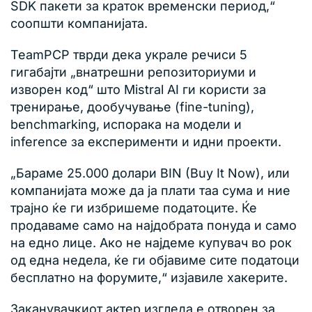
SDK пакети за краток временски период,“
соопшти компанијата.
TeamPCP тврди дека украле речиси 5
гигабајти „внатрешни репозиториуми и
изворен код“ што Mistral AI ги користи за
тренирање, дообучување (fine-tuning),
benchmarking, испорака на модели и
inference за експерименти и идни проекти.
„Бараме 25.000 долари BIN (Buy It Now), или
компанијата може да ја плати таа сума и ние
трајно ќе ги избришеме податоците. Ќе
продаваме само на најдобрата понуда и само
на едно лице. Ако не најдеме купувач во рок
од една недела, ќе ги објавиме сите податоци
бесплатно на форумите,“ изјавиле хакерите.
Заканувачкиот актер изгледа е отворен за