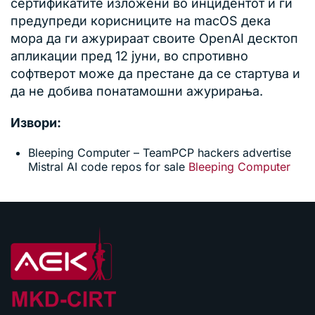
сертификатите изложени во инцидентот и ги
предупреди корисниците на macOS дека
мора да ги ажурираат своите OpenAI десктоп
апликации пред 12 јуни, во спротивно
софтверот може да престане да се стартува и
да не добива понатамошни ажурирања.
Извори:
Bleeping Computer – TeamPCP hackers advertise
Mistral AI code repos for sale
Bleeping Computer