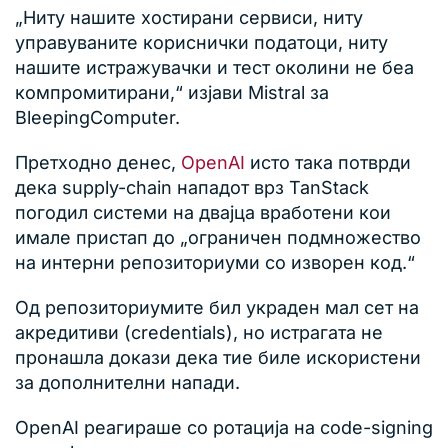
„Ниту нашите хостирани сервиси, ниту
управуваните кориснички податоци, ниту
нашите истражувачки и тест околини не беа
компромитирани,“ изјави Mistral за
BleepingComputer.
Претходно денес,
OpenAI
исто така потврди
дека supply-chain нападот врз TanStack
погодил системи на двајца вработени кои
имале пристап до „ограничен подмножество
на интерни репозиториуми со изворен код.“
Од репозиториумите бил украден мал сет на
акредитиви (credentials), но истрагата не
пронашла докази дека тие биле искористени
за дополнителни напади.
OpenAI реагираше со ротација на code-signing