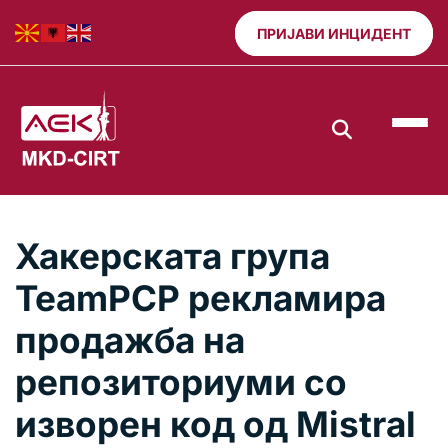
ПРИЈАВИ ИНЦИДЕНТ
Хакерската група
TeamPCP рекламира
продажба на
репозиториуми со
изворен код од Mistral