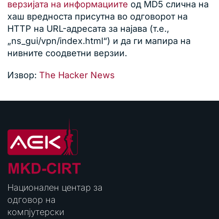
верзијата на информациите
од MD5 слична на
хаш вредноста присутна во одговорот на
HTTP на URL-адресата за најава (т.е.,
„ns_gui/vpn/index.html“) и да ги мапира на
нивните соодветни верзии.
Извор:
The Hacker News
Национален центар за
одговор на
компјутерски