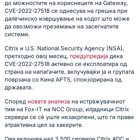
до можностите на корисниците на Gateway,
CVE-2022-27518 се однесува на грешка при
далечинско извршување на кодот што може
да овозможи преземање на засегнатите
системи.
Citrix и U.S. National Security Agency (NSA),
претходно овој месец,
предупредија
дека
CVE-2022-27518 активно се експлоатира од
страна на напаѓачите, вклучувајќи ја и групата
поврзана со Кина APT5, спонзорирана од
државата.
Според
новата анализа
на истражувачкиот
тим на Fox-IT на NCC Group, илјадници Citrix
сервери се сè уште незакрпени, што ги прави
атрактивна цел за хакерите.
Ова вклучува над 3.500 сервери Citrix ADC и