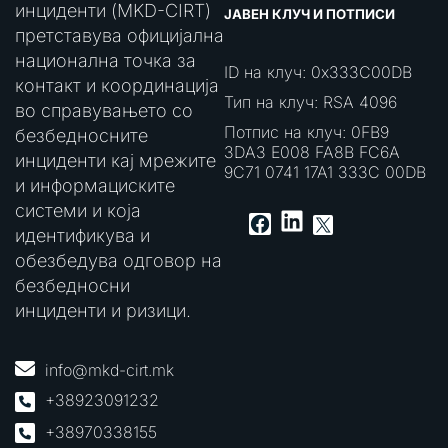
инциденти (MKD-CIRT)
ЈАВЕН КЛУЧ И ПОТПИСИ
претставува официјална
национална точка за
ID на клуч: 0x333C00DB
контакт и координација
Тип на клуч: RSA 4096
во справувањето со
Потпис на клуч: 0FB9
безбедносните
3DA3 E008 FA8B FC6A
инциденти кај мрежите
9C71 0741 17A1 333C 00DB
и информациските
системи и која
LinkedIn
Facebook
X
идентификува и
обезбедува одговор на
безбедносни
инциденти и ризици.
info@mkd-cirt.mk
+38923091232
+38970338155