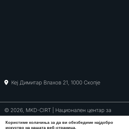
Кеј Димитар Влахов 21, 1000 Скопје
© 2026, MKD-CIRT | Национален центар за
одговор на компјутерски инциденти
Користиме колачиња за да ви обезбедиме најдобро
PGP
RFC2350
Политика за привантост
искуство на нашата веб-страница.