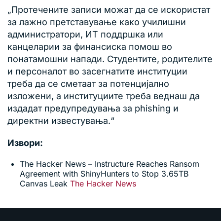
„Протечените записи можат да се искористат
за лажно претставување како училишни
администратори, ИТ поддршка или
канцеларии за финансиска помош во
понатамошни напади. Студентите, родителите
и персоналот во засегнатите институции
треба да се сметаат за потенцијално
изложени, а институциите треба веднаш да
издадат предупредувања за phishing и
директни известувања.“
Извори:
The Hacker News – Instructure Reaches Ransom
Agreement with ShinyHunters to Stop 3.65TB
Canvas Leak
The Hacker News