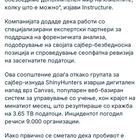
колку што е можно“, изјави Instructure.
Компанијата додаде дека работи со
специјализирани експертски партнери за
поддршка на форензичката анализа,
подобрување на својата сајбер-безбедносна
позиција и спроведување сеопфатна ревизија
на засегнатите податоци.
Ова соопштение доаѓа откако групата за
сајбер-изнуда ShinyHunters изврши дигитален
напад врз Canvas, популарен веб-базиран
систем за управување со учење, кон крајот на
минатиот месец, што резултираше со кражба
на 3.65 TB податоци. Инцидентот погодил
речиси 9.000 организации.
Иако првично се сметало дека пробивот е