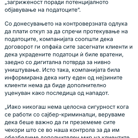
„загриженост поради потенцијалното
објавување на податоците“.
Со донесувањето на контроверзната одлука
да плати откуп за да спречи протекување на
податоците, компанијата соопшти дека
договорот ги опфаќа сите засегнати клиенти и
дека украдените податоци ѝ биле вратени,
заедно со дигитална потврда за нивно
уништување. Исто така, компанијата била
информирана дека ниту еден од нејзините
клиенти нема да биде дополнително
уценуван како последица од нападот.
„Иако никогаш нема целосна сигурност кога
се работи со сајбер-криминалци, веруваме
дека беше важно да ги преземеме сите
чекори што се во наша контрола за да им
обезбедиме дополнителен мир на клиентите,