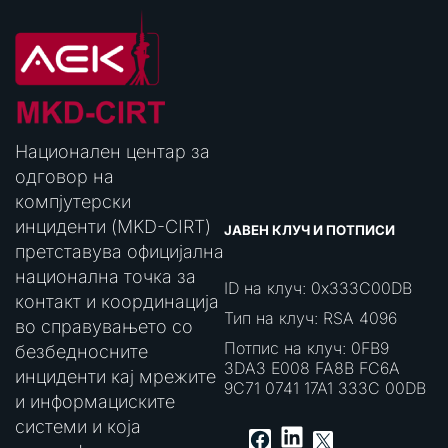
Национален центар за
одговор на
компјутерски
инциденти (MKD-CIRT)
ЈАВЕН КЛУЧ И ПОТПИСИ
претставува официјална
национална точка за
ID на клуч: 0x333C00DB
контакт и координација
Тип на клуч: RSA 4096
во справувањето со
Потпис на клуч: 0FB9
безбедносните
3DA3 E008 FA8B FC6A
инциденти кај мрежите
9C71 0741 17A1 333C 00DB
и информациските
системи и која
LinkedIn
Facebook
X