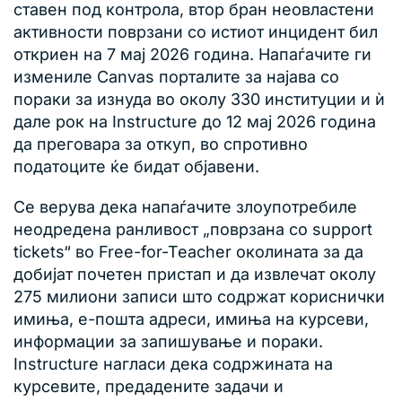
ставен под контрола, втор бран неовластени
активности поврзани со истиот инцидент бил
откриен на 7 мај 2026 година. Напаѓачите ги
измениле Canvas порталите за најава со
пораки за изнуда во околу 330 институции и ѝ
дале рок на Instructure до 12 мај 2026 година
да преговара за откуп, во спротивно
податоците ќе бидат објавени.
Се верува дека напаѓачите злоупотребиле
неодредена ранливост „поврзана со support
tickets“ во Free-for-Teacher околината за да
добијат почетен пристап и да извлечат околу
275 милиони записи што содржат кориснички
имиња, е-пошта адреси, имиња на курсеви,
информации за запишување и пораки.
Instructure нагласи дека содржината на
курсевите, предадените задачи и