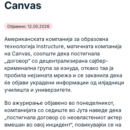
Canvas
Објавено: 12.05.2026
Американската компанија за образовна
технологија Instructure, матичната компанија
на Canvas, соопшти дека постигнала
„договор“ со децентрализирана сајбер-
криминална група за изнуда, откако таа ја
пробила нејзината мрежа и се заканила дека
ќе објави украдени информации од илјадници
училишта и универзитети.
Во ажурирање објавено во понеделникот,
компанијата со седиште во Јута наведе дека
„постигнала договор со неовластениот актер
вмешан во овој инцидент“, повикувајќи се на