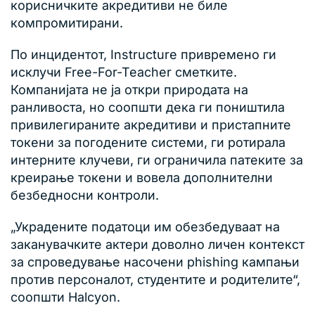
корисничките акредитиви не биле
компромитирани.
По инцидентот, Instructure привремено ги
исклучи Free-For-Teacher сметките.
Компанијата не ја откри природата на
ранливоста, но соопшти дека ги поништила
привилегираните акредитиви и пристапните
токени за погодените системи, ги ротирала
интерните клучеви, ги ограничила патеките за
креирање токени и вовела дополнителни
безбедносни контроли.
„Украдените податоци им обезбедуваат на
заканувачките актери доволно личен контекст
за спроведување насочени phishing кампањи
против персоналот, студентите и родителите“,
соопшти Halcyon.