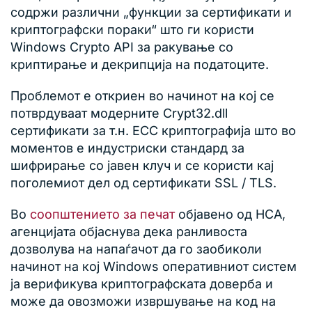
содржи различни „функции за сертификати и
криптографски пораки“ што ги користи
Windows Crypto API за ракување со
криптирање и декрипција на податоците.
Проблемот е откриен во начинот на кој се
потврдуваат модерните Crypt32.dll
сертификати за т.н. ECC криптографија што во
моментов е индустриски стандард за
шифрирање со јавен клуч и се користи кај
поголемиот дел од сертификати SSL / TLS.
Во
соопштението за печат
објавено од НСА,
агенцијата објаснува дека ранливоста
дозволува на напаѓачот да го заобиколи
начинот на кој Windows оперативниот систем
ја верификува криптографската доверба и
може да овозможи извршување на код на