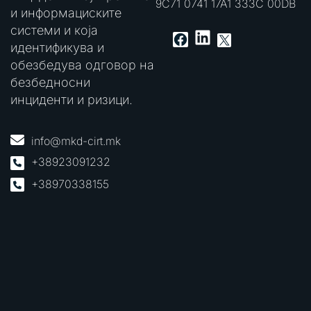
9C71 0741 17A1 333C 00DB
и информациските
системи и која
LinkedIn
Facebook
X
идентификува и
обезбедува одговор на
безбедносни
инциденти и ризици.
info@mkd-cirt.mk
+38923091232
+38970338155