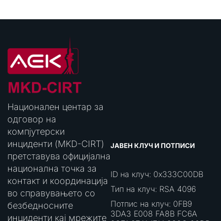
Национален центар за
одговор на
компјутерски
инциденти (MKD-CIRT)
ЈАВЕН КЛУЧ И ПОТПИСИ
претставува официјална
национална точка за
ID на клуч: 0x333C00DB
контакт и координација
Тип на клуч: RSA 4096
во справувањето со
Потпис на клуч: 0FB9
безбедносните
3DA3 E008 FA8B FC6A
инциденти кај мрежите