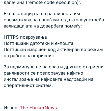
далечина (remote code execution)“.
Експлоатацијата на ранливоста им
овозможува на напаѓачите да ја злоупотребат
валидацијата на довербата помеѓу:
HTTPS поврзувања
Потпишани датотеки и е-пошта
Потпишан извршен код активиран во режим
на работа на корисник
За надминување на оваа и другите откриени
ранливости се препорачува најитно
инсталирање на најновите надградби на
оперативниот систем.
Извор:
The HackerNews