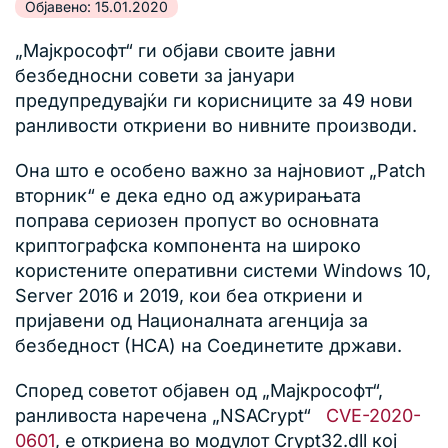
Објавено: 15.01.2020
„Мајкрософт“ ги објави своите јавни
безбедносни совети за јануари
предупредувајќи ги корисниците за 49 нови
ранливости откриени во нивните производи.
Она што е особено важно за најновиот „Patch
вторник“ е дека едно од ажурирањата
поправа сериозен пропуст во основната
криптографска компонента на широко
користените оперативни системи Windows 10,
Server 2016 и 2019, кои беа откриени и
пријавени од Националната агенција за
безбедност (НСА) на Соединетите држави.
Според советот објавен од „Мајкрософт“,
ранливоста наречена „NSACrypt“
CVE-2020-
0601
, е откриена во модулот Crypt32.dll кој