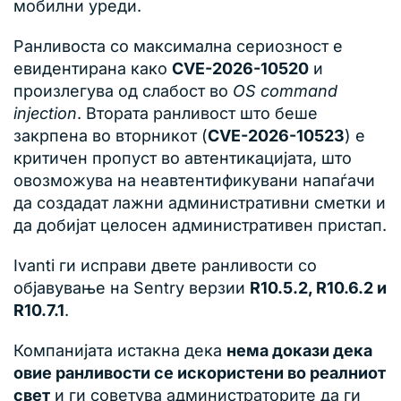
мобилни уреди.
Ранливоста со максимална сериозност е
евидентирана како
CVE-2026-10520
и
произлегува од слабост во
OS command
injection
. Втората ранливост што беше
закрпена во вторникот (
CVE-2026-10523
) е
критичен пропуст во автентикацијата, што
овозможува на неавтентификувани напаѓачи
да создадат лажни административни сметки и
да добијат целосен административен пристап.
Ivanti ги исправи двете ранливости со
објавување на Sentry верзии
R10.5.2, R10.6.2 и
R10.7.1
.
Компанијата истакна дека
нема докази дека
овие ранливости се искористени во реалниот
свет
и ги советува администраторите да ги