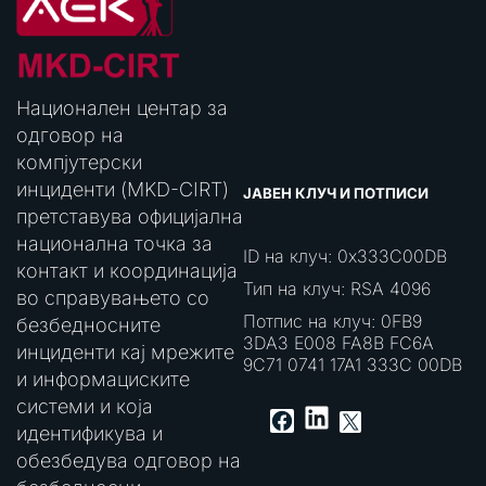
Национален центар за
одговор на
компјутерски
инциденти (MKD-CIRT)
ЈАВЕН КЛУЧ И ПОТПИСИ
претставува официјална
национална точка за
ID на клуч: 0x333C00DB
контакт и координација
Тип на клуч: RSA 4096
во справувањето со
Потпис на клуч: 0FB9
безбедносните
3DA3 E008 FA8B FC6A
инциденти кај мрежите
9C71 0741 17A1 333C 00DB
и информациските
системи и која
LinkedIn
Facebook
X
идентификува и
обезбедува одговор на