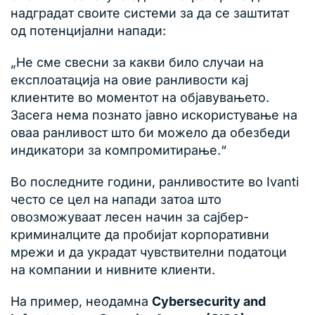
надградат своите системи за да се заштитат
од потенцијални напади:
„Не сме свесни за какви било случаи на
експлоатација на овие ранливости кај
клиентите во моментот на објавувањето.
Засега нема познато јавно искористување на
оваа ранливост што би можело да обезбеди
индикатори за компромитирање.“
Во последните години, ранливостите во Ivanti
често се цел на напади затоа што
овозможуваат лесен начин за сајбер-
криминалците да пробијат корпоративни
мрежи и да украдат чувствителни податоци
на компании и нивните клиенти.
На пример, неодамна
Cybersecurity and