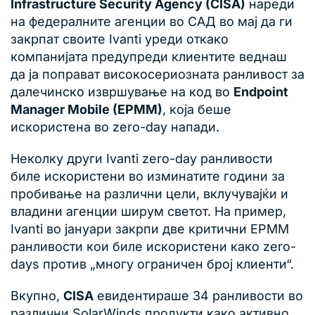
Infrastructure Security Agency (CISA)
нареди
на федералните агенции во САД во мај да ги
закрпат своите Ivanti уреди откако
компанијата предупреди клиентите веднаш
да ја поправат високосериозната ранливост за
далечинско извршување на код во
Endpoint
Manager Mobile (EPMM)
, која беше
искористена во zero-day напади.
Неколку други Ivanti zero-day ранливости
биле искористени во изминатите години за
пробивање на различни цели, вклучувајќи и
владини агенции ширум светот. На пример,
Ivanti во јануари закрпи две критични EPMM
ранливости кои биле искористени како zero-
days против „многу ограничен број клиенти“.
Вкупно,
CISA
евидентираше 34 ранливости во
различни SolarWinds продукти како активно