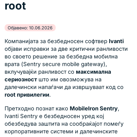
root
Објавено: 10.06.2026
Компанијата за безбедносен софтвер
Ivanti
објави исправки за две критични ранливости
во своето решение за безбедна мобилна
врата (Sentry secure mobile gateway),
вклучувајќи ранливост со
максимална
сериозност
што им овозможува на
далечински напаѓачи да извршуваат код со
root привилегии
.
Претходно познат како
MobileIron Sentry
,
Ivanti Sentry е безбедносен уред кој
обезбедува заштита на сообраќајот помеѓу
корпоративните системи и далечинските