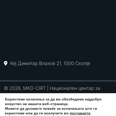
Кеј Димитар Влахов 21, 1000 Скопје
© 2026, MKD-CIRT | Национален центар за
одговор на компјутерски инциденти
Користиме колачиња за да ви обезбедиме најдобро
PGP
RFC2350
Политика за привантост
искуство на нашата веб-страница.
потпис
Можете да дознаете повеќе за колачињата што ги
користиме или да ги исклучите во
поставките
.