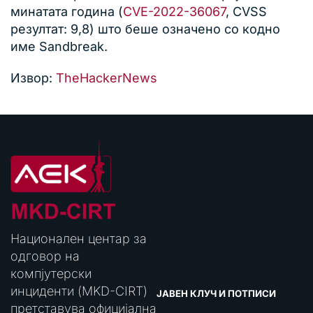
минатата година (
CVE-2022-36067
, CVSS
резултат: 9,8) што беше означено со кодно
име Sandbreak.
Извор:
TheHackerNews
Национален центар за
одговор на
компјутерски
инциденти (MKD-CIRT)
ЈАВЕН КЛУЧ И ПОТПИСИ
претставува официјална