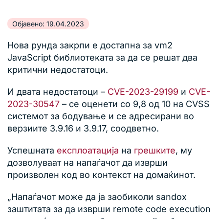
Објавено: 19.04.2023
Нова рунда закрпи е достапна за vm2
JavaScript библиотеката за да се решат два
критични недостатоци.
И двата недостатоци –
CVE-2023-29199
и
CVE-
2023-30547
– се оценети со 9,8 од 10 на CVSS
системот за бодување и се адресирани во
верзиите 3.9.16 и 3.9.17, соодветно.
Успешната
експлоатација
на
грешките
, му
дозволуваат на напаѓачот да изврши
произволен код во контекст на домаќинот.
„Напаѓачот може да ја заобиколи sandox
заштитата за да изврши remote code execution