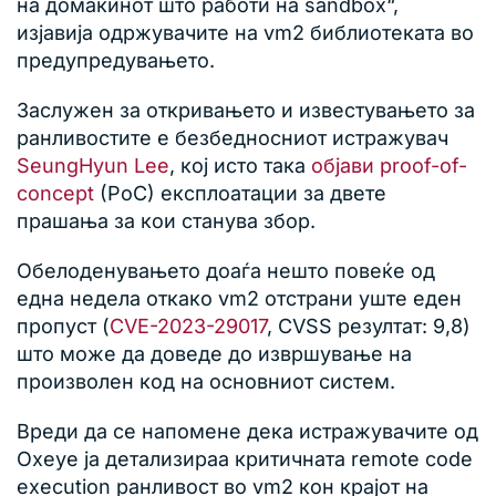
на домаќинот што работи на sandbox“,
изјавија одржувачите на vm2 библиотеката во
предупредувањето.
Заслужен за откривањето и известувањето за
ранливостите е безбедносниот истражувач
SeungHyun Lee
, кој исто така
објави
proof-of-
concept
(PoC) експлоатации за двете
прашања за кои станува збор.
Обелоденувањето доаѓа нешто повеќе од
една недела откако vm2 отстрани уште еден
пропуст (
CVE-2023-29017
, CVSS резултат: 9,8)
што може да доведе до извршување на
произволен код на основниот систем.
Вреди да се напомене дека истражувачите од
Oxeye ја детализираа критичната remote code
execution ранливост во vm2 кон крајот на