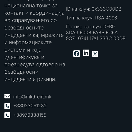
национална точка за
ID на клуч: 0x333C00DB
контакт и координација
Тип на клуч: RSA 4096
во справувањето со
Потпис на клуч: 0FB9
безбедносните
3DA3 E008 FA8B FC6A
инциденти кај мрежите
9C71 0741 17A1 333C 00DB
и информациските
системи и која
LinkedIn
Facebook
X
идентификува и
обезбедува одговор на
безбедносни
инциденти и ризици.
info@mkd-cirt.mk
+38923091232
+38970338155