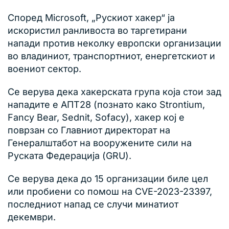
Според Microsoft, „Рускиот хакер“ ја
искористил ранливоста во таргетирани
напади против неколку европски организации
во владиниот, транспортниот, енергетскиот и
воениот сектор.
Се верува дека хакерската група која стои зад
нападите е АПТ28 (познато како Strontium,
Fancy Bear, Sednit, Sofacy), хакер кој е
поврзан со Главниот директорат на
Генералштабот на вооружените сили на
Руската Федерација (GRU).
Се верува дека до 15 организации биле цел
или пробиени со помош на CVE-2023-23397,
последниот напад се случи минатиот
декември.