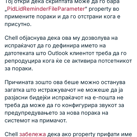
Тој откри дека скриптата може да го бара
„
PidLidReminderFileParameter
“ property во
примените пораки и да го отстрани кога е
присутно.
Chell објаснува дека ова му дозволува на
испраќачот да го дефинира името на
датотеката што Outlook клиентот треба да го
репродуцира кога ќе се активира потсетникот
за пораки.
Причината зошто ова беше можно останува
загатка што истражувачот не можеше да ја
разјасни бидејќи испраќачот на е-пошта не
треба да може да го конфигурира звукот за
предупредувањето за нова порака на
системот на примачот.
Chell
забележа
дека ако property прифати име