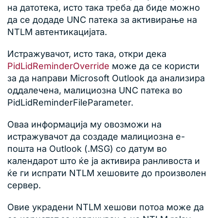
на датотека, исто така треба да биде можно
да се додаде UNC патека за активирање на
NTLM автентикацијата.
Истражувачот, исто така, откри дека
PidLidReminderOverride
може да се користи
за да направи Microsoft Outlook да анализира
оддалечена, малициозна UNC патека во
PidLidReminderFileParameter.
Оваа информација му овозможи на
истражувачот да создаде малициозна е-
пошта на Outlook (.MSG) со датум во
календарот што ќе ја активира ранливоста и
ќе ги испрати NTLM хешовите до произволен
сервер.
Овие украдени NTLM хешови потоа може да