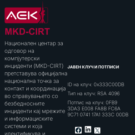
Национален центар за
одговор на
компјутерски
инциденти (MKD-CIRT)
ЈАВЕН КЛУЧ И ПОТПИСИ
претставува официјална
национална точка за
ID на клуч: 0x333C00DB
контакт и координација
Тип на клуч: RSA 4096
во справувањето со
Потпис на клуч: 0FB9
безбедносните
3DA3 E008 FA8B FC6A
инциденти кај мрежите
9C71 0741 17A1 333C 00DB
и информациските
системи и која
LinkedIn
Facebook
X
идентификува и