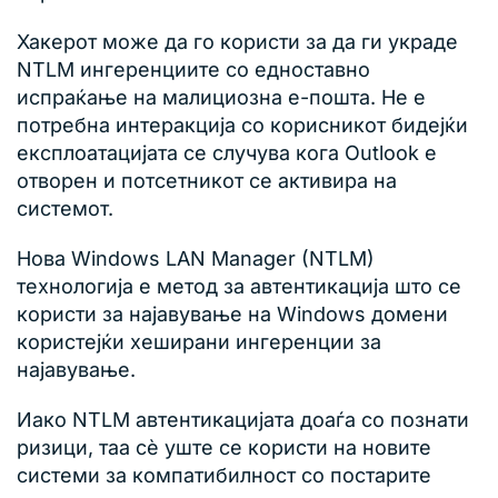
Хакерот може да го користи за да ги украде
NTLM ингеренциите со едноставно
испраќање на малициозна е-пошта. Не е
потребна интеракција со корисникот бидејќи
експлоатацијата се случува кога Outlook е
отворен и потсетникот се активира на
системот.
Нова Windows LAN Manager (NTLM)
технологија е метод за автентикација што се
користи за најавување на Windows домени
користејќи хеширани ингеренции за
најавување.
Иако NTLM автентикацијата доаѓа со познати
ризици, таа сè уште се користи на новите
системи за компатибилност со постарите