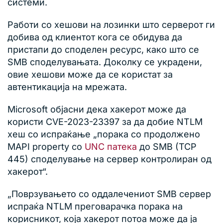
системи.
Работи со хешови на лозинки што серверот ги
добива од клиентот кога се обидува да
пристапи до споделен ресурс, како што се
SMB споделувањата. Доколку се украдени,
овие хешови може да се користат за
автентикација на мрежата.
Microsoft објасни дека хакерот може да
користи CVE-2023-23397 за да добие NTLM
хeш со испраќање „порака со продолжено
MAPI property со
UNC патека
до SMB (TCP
445) споделување на сервер контролиран од
хакерот“.
„Поврзувањето со оддалечениот SMB сервер
испраќа NTLM преговарачка порака на
корисникот, која хакерот потоа може да ја