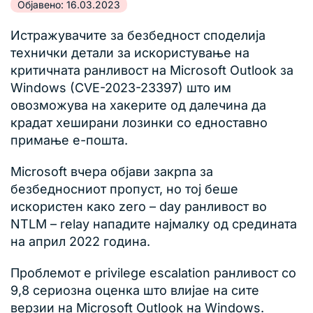
Објавено: 16.03.2023
Истражувачите за безбедност споделија
технички детали за искористување на
критичната ранливост на Microsoft Outlook за
Windows (CVE-2023-23397) што им
овозможува на хакерите од далечина да
крадат хеширани лозинки со едноставно
примање е-пошта.
Microsoft вчера објави закрпа за
безбедносниот пропуст, но тој беше
искористен како zero – day ранливост во
NTLM – relay нападите најмалку од средината
на април 2022 година.
Проблемот е privilege escalation ранливост со
9,8 сериозна оценка што влијае на сите
верзии на Microsoft Outlook на Windows.