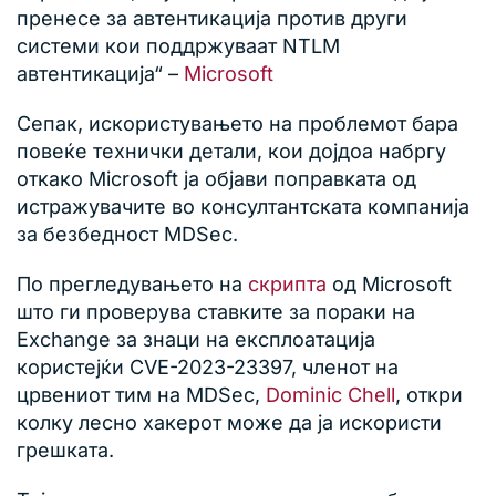
пренесе за автентикација против други
системи кои поддржуваат NTLM
автентикација“ –
Microsoft
Сепак, искористувањето на проблемот бара
повеќе технички детали, кои дојдоа набргу
откако Microsoft ја објави поправката од
истражувачите во консултантската компанија
за безбедност MDSec.
По прегледувањето на
скрипта
од Microsoft
што ги проверува ставките за пораки на
Exchange за знаци на експлоатација
користејќи CVE-2023-23397, членот на
црвениот тим на MDSec,
Dominic Chell
, откри
колку лесно хакерот може да ја искористи
грешката.