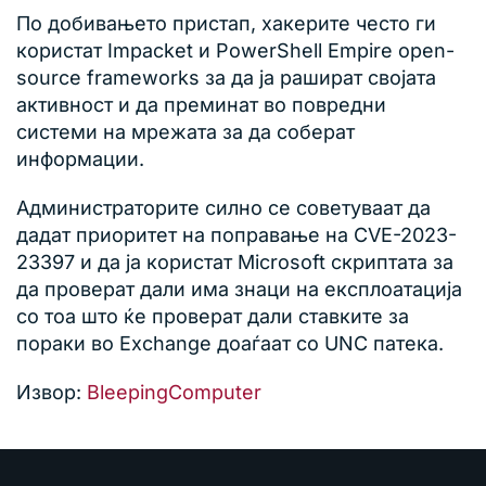
По добивањето пристап, хакерите често ги
користат Impacket и PowerShell Empire open-
source frameworks за да ја рашират својата
активност и да преминат во повредни
системи на мрежата за да соберат
информации.
Администраторите силно се советуваат да
дадат приоритет на поправање на CVE-2023-
23397 и да ја користат Microsoft скриптата за
да проверат дали има знаци на експлоатација
со тоа што ќе проверат дали ставките за
пораки во Exchange доаѓаат со UNC патека.
Извор:
BleepingComputer