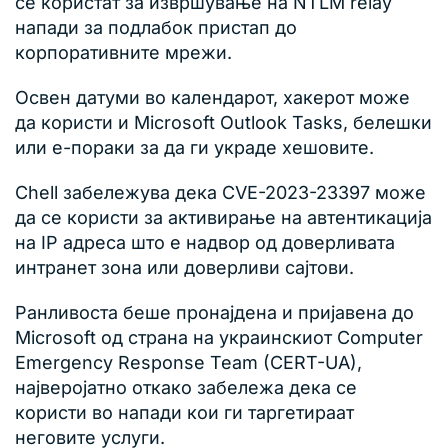
се користат за извршување на NTLM relay
напади за подлабок пристап до
корпоративните мрежи.
Освен датуми во календарот, хакерот може
да користи и Microsoft Outlook Tasks, белешки
или е-пораки за да ги украде хешовите.
Chell забележува дека CVE-2023-23397 може
да се користи за активирање на автентикација
на IP адреса што е надвор од доверливата
интранет зона или доверливи сајтови.
Ранливоста беше пронајдена и пријавена до
Microsoft од страна на украинскиот Computer
Emergency Response Team (CERT-UA),
најверојатно откако забележа дека се
користи во напади кои ги таргетираат
неговите услуги.