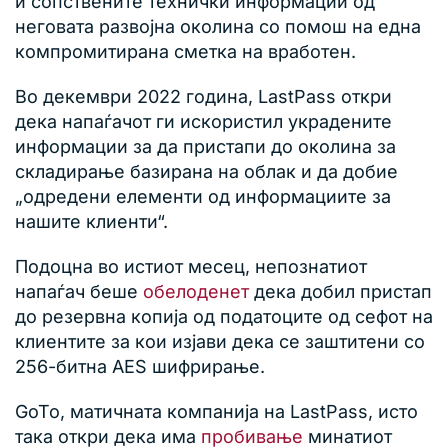
и сопствените технички информации од
неговата развојна околина со помош на една
компромитирана сметка на вработен.
Во декември 2022 година, LastPass откри
дека напаѓачот ги искористил украдените
информации за да пристапи до околина за
складирање базирана на облак и да добие
„одредени елементи од информациите за
нашите клиенти“.
Подоцна во истиот месец, непознатиот
напаѓач беше
обелоденет
дека добил пристап
до резервна копија од податоците од сефот на
клиентите за кои изјави дека се заштитени со
256-битна AES шифрирање.
GoTo, матичната компанија на LastPass, исто
така откри дека има
пробивање
минатиот