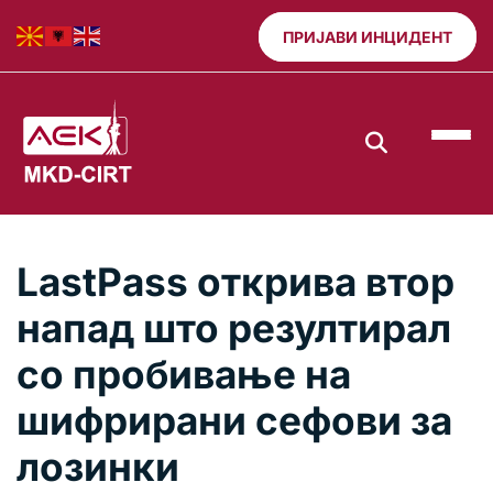
ПРИЈАВИ ИНЦИДЕНТ
LastPass открива втор
напад што резултирал
со пробивање на
шифрирани сефови за
лозинки