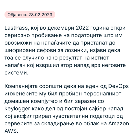
Објавено: 28.02.2023
LastPass, кој во декември 2022 година откри
сериозно пробивање на податоците што им
овозможи на напаѓачите да пристапат до
шифрирани сефови за лозинки, изјави дека
тоа се случило како резултат на истиот
напаѓач кој извршил втор напад врз неговите
системи.
Компанијата соопшти дека на еден од DevOps
инженерите му бил пробиен персоналниот
домашен компјутер и бил заразен со
keylogger како дел од постојан сајбер напад
кој ексфилтрирал чувствителни податоци од
серверите за складирање во облак на Amazon
AWS.