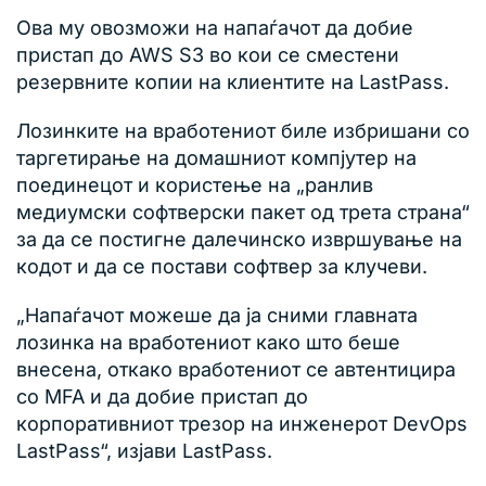
Ова му овозможи на напаѓачот да добие
пристап до AWS S3 во кои се сместени
резервните копии на клиентите на LastPass.
Лозинките на вработениот биле избришани со
таргетирање на домашниот компјутер на
поединецот и користење на „ранлив
медиумски софтверски пакет од трета страна“
за да се постигне далечинско извршување на
кодот и да се постави софтвер за клучеви.
„Напаѓачот можеше да ја сними главната
лозинка на вработениот како што беше
внесена, откако вработениот се автентицира
со MFA и да добие пристап до
корпоративниот трезор на инженерот DevOps
LastPass“, изјави LastPass.