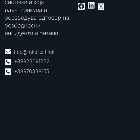
системи и која
LinkedIn
Facebook
X
идентификува и
обезбедува одговор на
безбедносни
инциденти и ризици.
info@mkd-cirt.mk
+38923091232
+38970338155