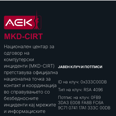
Национален центар за
одговор на
компјутерски
инциденти (MKD-CIRT)
ЈАВЕН КЛУЧ И ПОТПИСИ
претставува официјална
национална точка за
ID на клуч: 0x333C00DB
контакт и координација
Тип на клуч: RSA 4096
во справувањето со
Потпис на клуч: 0FB9
безбедносните
3DA3 E008 FA8B FC6A
инциденти кај мрежите
9C71 0741 17A1 333C 00DB
и информациските