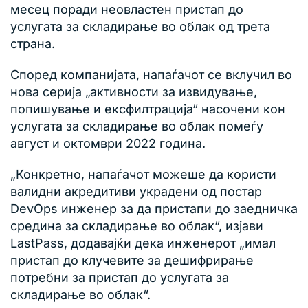
месец поради неовластен пристап до
услугата за складирање во облак од трета
страна.
Според компанијата, напаѓачот се вклучил во
нова серија „активности за извидување,
попишување и ексфилтрација“ насочени кон
услугата за складирање во облак помеѓу
август и октомври 2022 година.
„Конкретно, напаѓачот можеше да користи
валидни акредитиви украдени од постар
DevOps инженер за да пристапи до заедничка
средина за складирање во облак“, изјави
LastPass, додавајќи дека инженерот „имал
пристап до клучевите за дешифрирање
потребни за пристап до услугата за
складирање во облак“.