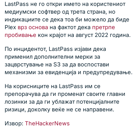
LastPass не го откри името на користениот
медиумски софтвер од трета страна, но
индикациите се дека тоа би можело да биде
Plex
врз основа
на фактот дека
претрпе
пробивање
кон крајот на август 2022 година.
По инцидентот, LastPass изјави дека
применил дополнителни мерки за
зацврстување на S3 за да воспостави
механизми за евиденција и предупредување.
На корисниците на LastPass им се
препорачува да ги променат своите главни
лозинки за да ги ублажат потенцијалните
ризици, доколку веќе не се направени.
Извор:
TheHackerNews