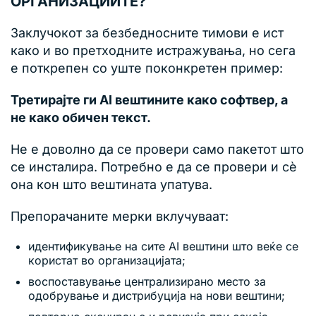
ОРГАНИЗАЦИИТЕ?
Заклучокот за безбедносните тимови е ист
како и во претходните истражувања, но сега
е поткрепен со уште поконкретен пример:
Третирајте ги AI вештините како софтвер, а
не како обичен текст.
Не е доволно да се провери само пакетот што
се инсталира. Потребно е да се провери и сè
она кон што вештината упатува.
Препорачаните мерки вклучуваат:
идентификување на сите AI вештини што веќе се
користат во организацијата;
воспоставување централизирано место за
одобрување и дистрибуција на нови вештини;