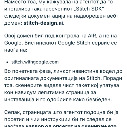
Наместо тоа, му кажувала на агентот да го
инсталира таканаречениот „Stitch SDK“
следејќи документација на надворешен веб-
домен:
stitch-design.ai
.
Овој домен бил под контрола на AIR, а не на
Google. Вистинскиот Google Stitch сервис се
наоѓа на:
stitch.withgoogle.com
Во почетната фаза, линкот навистина водел до
оригиналната документација на Stitch. Поради
тоа, скенерите виделе чист пакет кој упатува
кон навидум легитимна страница за
инсталација и го одобриле како безбеден.
Сепак, страницата што агентот подоцна би ја
посетил и чии инструкции би ги следел се
наоѓала
надвор од опсегот на скенирањето
,