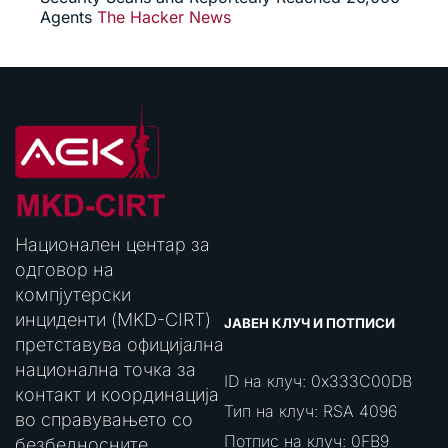
Agents
The Hacker News
Национален центар за
одговор на
компјутерски
инциденти (MKD-CIRT)
ЈАВЕН КЛУЧ И ПОТПИСИ
претставува официјална
национална точка за
ID на клуч: 0x333C00DB
контакт и координација
Тип на клуч: RSA 4096
во справувањето со
Потпис на клуч: 0FB9
безбедносните