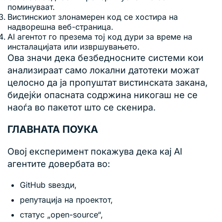
поминуваат.
Вистинскиот злонамерен код се хостира на
надворешна веб-страница.
AI агентот го презема тој код дури за време на
инсталацијата или извршувањето.
Ова значи дека безбедносните системи кои
анализираат само локални датотеки можат
целосно да ја пропуштат вистинската закана,
бидејќи опасната содржина никогаш не се
наоѓа во пакетот што се скенира.
ГЛАВНАТА ПОУКА
Овој експеримент покажува дека кај AI
агентите довербата во:
GitHub ѕвезди,
репутација на проектот,
статус „open-source“,