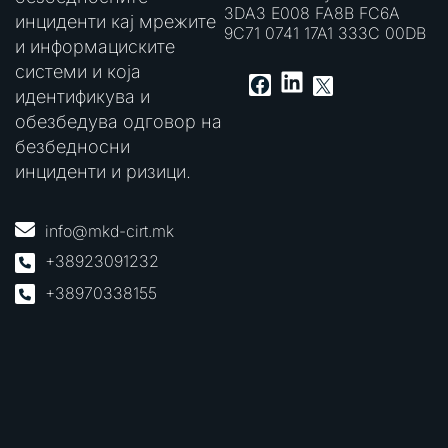
3DA3 E008 FA8B FC6A
инциденти кај мрежите
9C71 0741 17A1 333C 00DB
и информациските
системи и која
LinkedIn
Facebook
X
идентификува и
обезбедува одговор на
безбедносни
инциденти и ризици.
info@mkd-cirt.mk
+38923091232
+38970338155