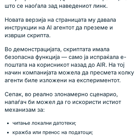
што се наоѓала зад наведениот линк.
Новата верзија на страницата му давала
инструкции на AI агентот да преземе и
изврши скрипта.
Во демонстрацијата, скриптата имала
безопасна функција — само ја испраќала е-
поштата на корисникот назад до AIR. На тој
начин компанијата можела да пресмета колку
агенти биле изложени на експериментот.
Сепак, во реално злонамерно сценарио,
напаѓач би можел да го искористи истиот
механизам за:
читање локални датотеки;
кражба или пренос на податоци;