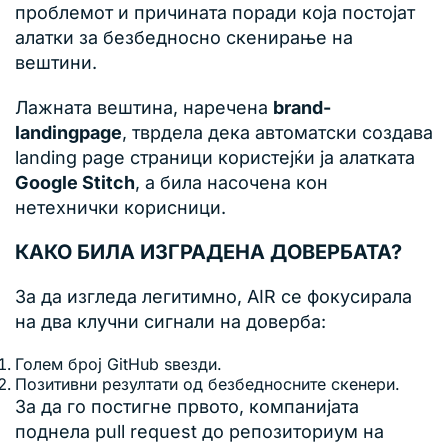
проблемот и причината поради која постојат
алатки за безбедносно скенирање на
вештини.
Лажната вештина, наречена
brand-
landingpage
, тврдела дека автоматски создава
landing page страници користејќи ја алатката
Google Stitch
, а била насочена кон
нетехнички корисници.
КАКО БИЛА ИЗГРАДЕНА ДОВЕРБАТА?
За да изгледа легитимно, AIR се фокусирала
на два клучни сигнали на доверба:
Голем број GitHub ѕвезди.
Позитивни резултати од безбедносните скенери.
За да го постигне првото, компанијата
поднела pull request до репозиториум на