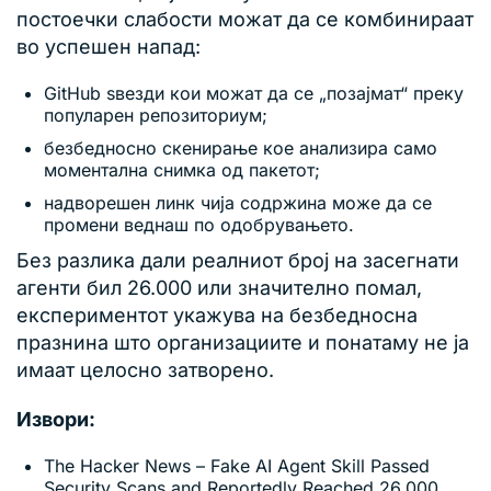
постоечки слабости можат да се комбинираат
во успешен напад:
GitHub ѕвезди кои можат да се „позајмат“ преку
популарен репозиториум;
безбедносно скенирање кое анализира само
моментална снимка од пакетот;
надворешен линк чија содржина може да се
промени веднаш по одобрувањето.
Без разлика дали реалниот број на засегнати
агенти бил 26.000 или значително помал,
експериментот укажува на безбедносна
празнина што организациите и понатаму не ја
имаат целосно затворено.
Извори:
The Hacker News – Fake AI Agent Skill Passed
Security Scans and Reportedly Reached 26,000