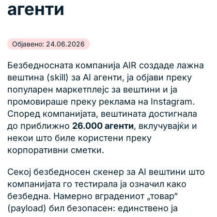
агенти
Објавено: 24.06.2026
Безбедносната компанија AIR создаде лажна
вештина (skill) за AI агенти, ја објави преку
популарен маркетплејс за вештини и ја
промовираше преку реклама на Instagram.
Според компанијата, вештината достигнала
до приближно
26.000 агенти
, вклучувајќи и
некои што биле користени преку
корпоративни сметки.
Секој безбедносен скенер за AI вештини што
компанијата го тестирала ја означил како
безбедна. Намерно вградениот „товар“
(payload) бил безопасен: единствено ја