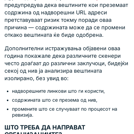
предупредува дека вештините кои преземаат
содржина од надворешни URL адреси
претставуваат ризик токму поради оваа
причина — содржината може да се промени
откако вештината ќе биде одобрена.
Дополнителни истражувања објавени оваа
година покажале дека различните скенери
често доаѓаат до различни заклучоци, бидејќи
секој од нив ја анализира вештината
изолирано, без увид во:
надворешните линкови што ги користи,
содржината што се презема од нив,
промените што се случуваат по процесот на
ревизија.
ШТО ТРЕБА ДА НАПРАВАТ