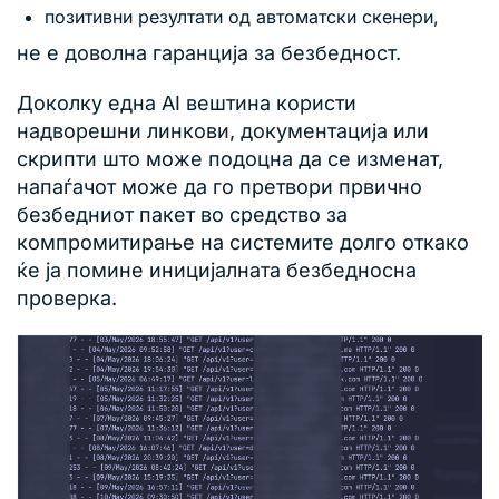
позитивни резултати од автоматски скенери,
не е доволна гаранција за безбедност.
Доколку една AI вештина користи
надворешни линкови, документација или
скрипти што може подоцна да се изменат,
напаѓачот може да го претвори првично
безбедниот пакет во средство за
компромитирање на системите долго откако
ќе ја помине иницијалната безбедносна
проверка.