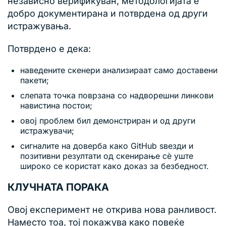
независно верификуван, методологијата е
добро документирана и потврдена од други
истражувања.
Потврдено е дека:
наведените скенери анализираат само доставени
пакети;
слепата точка поврзана со надворешни линкови
навистина постои;
овој проблем бил демонстриран и од други
истражувачи;
сигналите на доверба како GitHub ѕвезди и
позитивни резултати од скенирање сè уште
широко се користат како доказ за безбедност.
КЛУЧНАТА ПОРАКА
Овој експеримент не открива нова ранливост.
Наместо тоа, тој покажува како повеќе