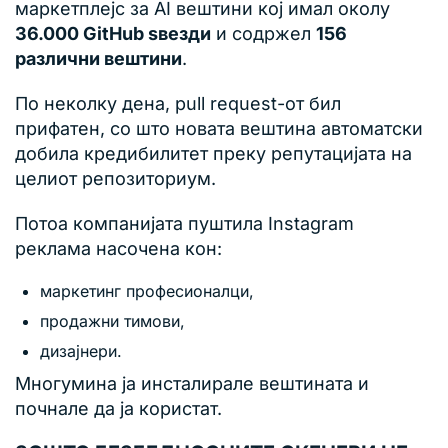
маркетплејс за AI вештини кој имал околу
36.000 GitHub ѕвезди
и содржел
156
различни вештини
.
По неколку дена, pull request-от бил
прифатен, со што новата вештина автоматски
добила кредибилитет преку репутацијата на
целиот репозиториум.
Потоа компанијата пуштила Instagram
реклама насочена кон:
маркетинг професионалци,
продажни тимови,
дизајнери.
Многумина ја инсталирале вештината и
почнале да ја користат.