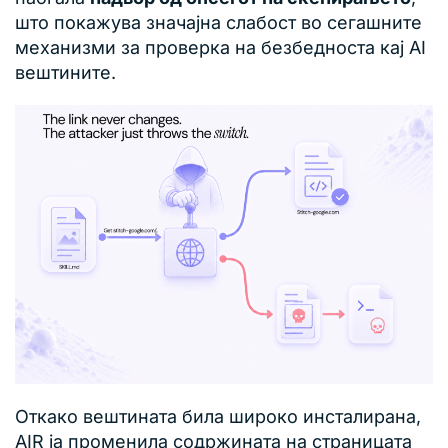
што покажува значајна слабост во сегашните
механизми за проверка на безбедноста кај AI
вештините.
Откако вештината била широко инсталирана,
AIR ја променила содржината на страницата