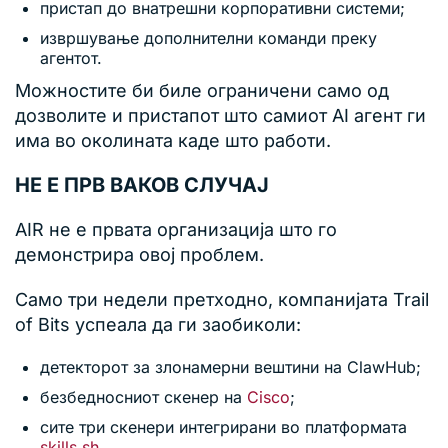
пристап до внатрешни корпоративни системи;
извршување дополнителни команди преку
агентот.
Можностите би биле ограничени само од
дозволите и пристапот што самиот AI агент ги
има во околината каде што работи.
НЕ Е ПРВ ВАКОВ СЛУЧАЈ
AIR не е првата организација што го
демонстрира овој проблем.
Само три недели претходно, компанијата Trail
of Bits успеала да ги заобиколи:
детекторот за злонамерни вештини на ClawHub;
безбедносниот скенер на
Cisco
;
сите три скенери интегрирани во платформата
skills.sh
.