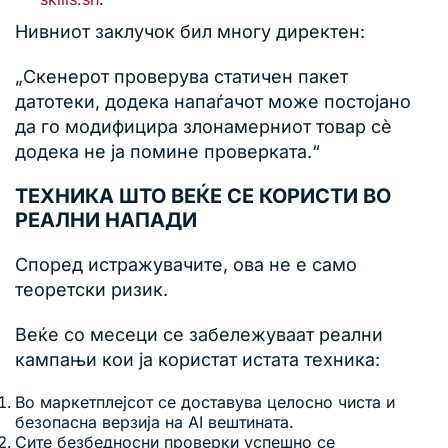
Нивниот заклучок бил многу директен:
„Скенерот проверува статичен пакет
датотеки, додека напаѓачот може постојано
да го модифицира злонамерниот товар сè
додека не ја помине проверката.“
ТЕХНИКА ШТО ВЕЌЕ СЕ КОРИСТИ ВО
РЕАЛНИ НАПАДИ
Според истражувачите, ова не е само
теоретски ризик.
Веќе со месеци се забележуваат реални
кампањи кои ја користат истата техника:
Во маркетплејсот се доставува целосно чиста и
безопасна верзија на AI вештината.
Сите безбедносни проверки успешно се