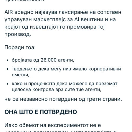
AIR воедно најавува лансирање на сопствен
управуван маркетплејс за AI вештини и на
крајот од извештајот го промовира тој
производ.
Поради тоа:
бројката од 26.000 агенти,
тврдењето дека меѓу нив имало корпоративни
сметки,
како и проценката дека можеле да преземат
целосна контрола врз сите тие агенти,
не се независно потврдени од трети страни.
ОНА ШТО Е ПОТВРДЕНО
Иако обемот на експериментот не е