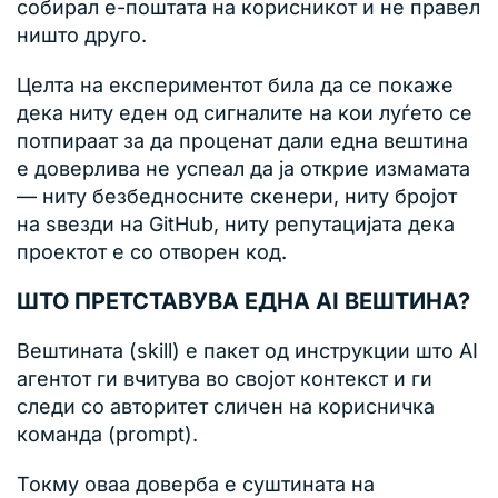
собирал е-поштата на корисникот и не правел
ништо друго.
Целта на експериментот била да се покаже
дека ниту еден од сигналите на кои луѓето се
потпираат за да проценат дали една вештина
е доверлива не успеал да ја открие измамата
— ниту безбедносните скенери, ниту бројот
на ѕвезди на GitHub, ниту репутацијата дека
проектот е со отворен код.
ШТО ПРЕТСТАВУВА ЕДНА AI ВЕШТИНА?
Вештината (skill) е пакет од инструкции што AI
агентот ги вчитува во својот контекст и ги
следи со авторитет сличен на корисничка
команда (prompt).
Токму оваа доверба е суштината на