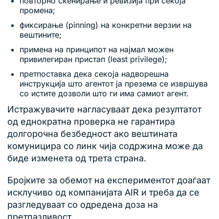
повторно скенирање и ревизија при секоја
промена;
фиксирање (pinning) на конкретни верзии на
вештините;
примена на принципот на најмал можен
привилегиран пристап (least privilege);
претпоставка дека секоја надворешна
инструкција што агентот ја презема се извршува
со истите дозволи што ги има самиот агент.
Истражувачите нагласуваат дека резултатот
од еднократна проверка не гарантира
долгорочна безбедност ако вештината
комуницира со линк чија содржина може да
биде изменета од трета страна.
Бројките за обемот на експериментот доаѓаат
исклучиво од компанијата AIR и треба да се
разгледуваат со одредена доза на
претпазливост.