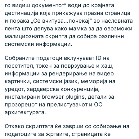
го видиш документот“ води до крајната
дестинација која прикажува празна страница
и порака „Се вчитува…почекај“ во насловната
лента што делува како мамка за да овозможи
малициозната скрипта да собира различни
системски информации.
Собраните податоци вклучуваат ID на
посетител, токен за поврзување и хаш,
информации за рендерирање на видео
картички, системски јазик, меморија на
уредот, хардверска конкуренција,
инсталирани browser plugins, детали за
прозорецот на прелистувачот и ОС
архитектурата.
Откако скриптата ќе заврши со собирање на
податоците за жртвите, страницата ќе