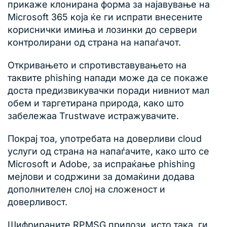
прикаже клонирана форма за најавување на
Microsoft 365 која ќе ги испрати внесените
кориснички имиња и лозинки до сервери
контролирани од страна на напаѓачот.
Откривањето и спротивставувањето на
таквите phishing напади може да се покаже
доста предизвикувачки поради нивниот мал
обем и таргетирана природа, како што
забележаа Trustwave истражувачите.
Покрај тоа, употребата на доверливи cloud
услуги од страна на напаѓачите, како што се
Microsoft и Adobe, за испраќање phishing
мејлови и содржини за домаќини додава
дополнителен слој на сложеност и
доверливост.
Шифрираните RPMSG прилози, исто така, ги