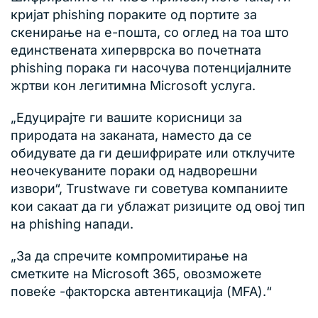
кријат phishing пораките од портите за
скенирање на е-пошта, со оглед на тоа што
единствената хиперврска во почетната
phishing порака ги насочува потенцијалните
жртви кон легитимна Microsoft услуга.
„Едуцирајте ги вашите корисници за
природата на заканата, наместо да се
обидувате да ги дешифрирате или отклучите
неочекуваните пораки од надворешни
извори“, Trustwave ги советува компаниите
кои сакаат да ги ублажат ризиците од овој тип
на phishing напади.
„За да спречите компромитирање на
сметките на Microsoft 365, овозможете
повеќе -факторска автентикација (MFA).“