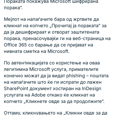
Пораката покажува Microsoft шифрирана
порака“.
Мејлот на напаѓачите бара од жртвите да
кликнат на копчето „Прочитај ја пораката“ за
да ја дешифрираат и отворат заштитената
порака, пренасочувајќи ги на веб-страница на
Office 365 со барање да се пријават на
нивната сметка на Microsoft.
По автентикацијата со користење на оваа
легитимна Microsoft услуга, примателите
конечно можат да ја видат phishing – поштата
на напаѓачите што ќе ги испрати до лажен
SharePoint документ хостиран на InDesign
услугата на Adobe откако ќе кликнат на
копчето „Кликнете овде за да продолжите“.
Оттаму, кликнувањето на „Кликни овде за да