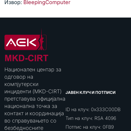
Извор:
BleepingComputer
Национален центар за
одговор на
компјутерски
инциденти (MKD-CIRT)
ЈАВЕН КЛУЧ И ПОТПИСИ
претставува официјална
национална точка за
ID на клуч: 0x333C00DB
контакт и координација
Тип на клуч: RSA 4096
во справувањето со
Потпис на клуч: 0FB9
безбедносните