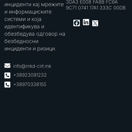
3DA3 E008 FA8B FC6A
инциденти кај мрежите
9C71 0741 17A1 333C 00DB
и информациските
системи и која
LinkedIn
Facebook
X
идентификува и
обезбедува одговор на
безбедносни
инциденти и ризици.
info@mkd-cirt.mk
+38923091232
+38970338155