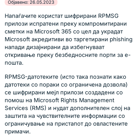
Објавено: 26.05.2023
Напаѓачите користат шифрирани RPMSG
прилози испратени преку компромитирани
сметки на Microsoft 365 со цел да украдат
Microsoft акредитиви во таргетирани phishing
напади дизајнирани да избегнуваат
откривање преку безбедносните порти за е-
пошта.
RPMSG-датотеките (исто така познати како
датотеки со пораки со ограничена дозвола)
се шифрирани мејл прилози создадени со
помош на Microsoft Rights Management
Services (RMS) и нудат дополнителен слој на
заштита на чувствителните информации со
ограничување на пристапот до овластените
примачи.