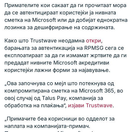
Примателите кои сакаат да ги прочитаат мора
да се автентицираат користејќи ја нивната
сметка на Microsoft или да добијат еднократна
лозинка за дешифрирање на содржината.
Како што Trustwave неодамна
откри
,
барањата за автентикација на RPMSG сега се
експлоатираат за да ги измамат жртвите да ги
предадат нивните Microsoft акредитиви
користејќи лажни форми за најавување.
„Ова започнува со мејл што потекнува од
компромитирана сметка на Microsoft 365, во
овој случај од Talus Pay, компанија за
обработка на плаќања“,
изјави Trustwave
.
„Примачите беа корисници во одделот за
наплата на компанијата-примач.