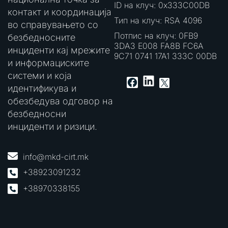
ID на клуч: 0x333C00DB
контакт и координација
Тип на клуч: RSA 4096
во справувањето со
Потпис на клуч: 0FB9
безбедносните
3DA3 E008 FA8B FC6A
инциденти кај мрежите
9C71 0741 17A1 333C 00DB
и информациските
системи и која
LinkedIn
Facebook
X
идентификува и
обезбедува одговор на
безбедносни
инциденти и ризици.
info@mkd-cirt.mk
+38923091232
+38970338155