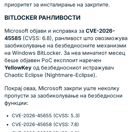
приоритет за инсталирање на закрпите.
BITLOCKER РАНЛИВОСТИ
Microsoft објави и исправка за
CVE-2026-
45585
(CVSS: 6.8), ранливост што овозможува
заобиколување на безбедносните механизми
на Windows BitLocker. За неа минатиот месец
беше објавен PoC експлоит наречен
YellowKey
од безбедносниот истражувач
Chaotic Eclipse (Nightmare-Eclipse).
Покрај оваа, Microsoft закрпи уште неколку
пропусти за заобиколување на безбедносни
функции:
CVE-2026-45655 (CVSS: 5.3)
CVE-2026-45658 (CVSS: 7.8)