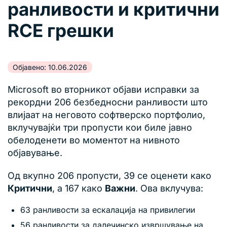
ранливости и критични
RCE грешки
Објавено: 10.06.2026
Microsoft во вторникот објави исправки за
рекордни 206 безбедносни ранливости што
влијаат на неговото софтверско портфолио,
вклучувајќи три пропусти кои биле јавно
обелоденети во моментот на нивното
објавување.
Од вкупно 206 пропусти, 39 се оценети како
Критични
, а 167 како
Важни
. Ова вклучува:
63 ранливости за ескалација на привилегии
56 ранливости за далечинско извршување на