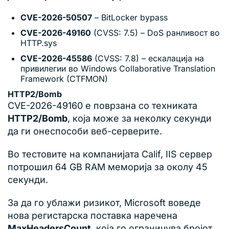
CVE-2026-50507
– BitLocker bypass
CVE-2026-49160
(CVSS: 7.5) – DoS ранливост во
HTTP.sys
CVE-2026-45586
(CVSS: 7.8) – ескалација на
привилегии во Windows Collaborative Translation
Framework (CTFMON)
HTTP2/Bomb
CVE-2026-49160 е поврзана со техниката
HTTP2/Bomb
, која може за неколку секунди
да ги онеспособи веб-серверите.
Во тестовите на компанијата Calif, IIS сервер
потрошил 64 GB RAM меморија за околу 45
секунди.
За да го ублажи ризикот, Microsoft воведе
нова регистарска поставка наречена
MaxHeadersCount
, која го ограничува бројот