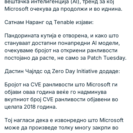
вештачка интелигенција (AI), тренд за кој
Microsoft очекува да продолжи и во иднина.
Сатнам Наранг од Tenable изјави:
Пандорината кутија е отворена, и како што
стануваат достапни понапредни AI модели,
очекуваме бројот на откриени ранливости
постојано да расте, не само за Patch Tuesday.
Дастин Чајлдс од Zero Day Initiative додаде:
Бројот на CVE ранливости што Microsoft ги
објави оваа година веќе го надминува
вкупниот број CVE ранливости објавени во
целата 2018 година.
Тој нагласи дека е извонредно што Microsoft
може да произведе толку многу закрпи во