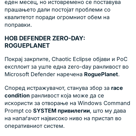
еден месец, но истовремено се поставува
прашањето дали постојат проблеми со
квалитетот поради огромниот обем на
поправки.
НОВ DEFENDER ZERO-DAY:
ROGUEPLANET
Покрај закрпите, Chaotic Eclipse објави и PoC
експлоит за уште една zero-day ранливост во
Microsoft Defender наречена
RoguePlanet
.
Според истражувачот, станува збор за
race
condition
ранливост која може да се
искористи за отворање на Windows Command
Prompt со
SYSTEM привилегии
, што му дава
на напаѓачот највисоко ниво на пристап во
оперативниот систем.