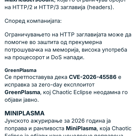
на HTTP/2 и HTTP/3 заглавија (headers).
Според компанијата:
Ограничувањето на HTTP заглавијата може да
помогне во заштита од прекумерна
потрошувачка на меморија, висока употреба
на процесорот и DoS напади.
GreenPlasma
Се претпоставува дека
CVE-2026-45586
е
исправка за zero-day експлоитот
GreenPlasma
, кој Chaotic Eclipse неодамна го
објави јавно.
MINIPLASMA
Јунското ажурирање за 2026 година ја
поправа и ранливоста
MiniPlasma
, која Chaotic
Eclipse ја објави како нецелосно поправена