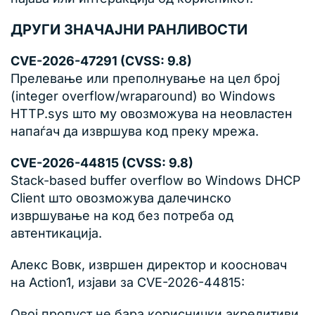
ДРУГИ ЗНАЧАЈНИ РАНЛИВОСТИ
CVE-2026-47291 (CVSS: 9.8)
Прелевање или преполнување на цел број
(integer overflow/wraparound) во Windows
HTTP.sys што му овозможува на неовластен
напаѓач да извршува код преку мрежа.
CVE-2026-44815 (CVSS: 9.8)
Stack-based buffer overflow во Windows DHCP
Client што овозможува далечинско
извршување на код без потреба од
автентикација.
Алекс Вовк, извршен директор и коосновач
на Action1, изјави за CVE-2026-44815:
Овој пропуст не бара кориснички акредитиви