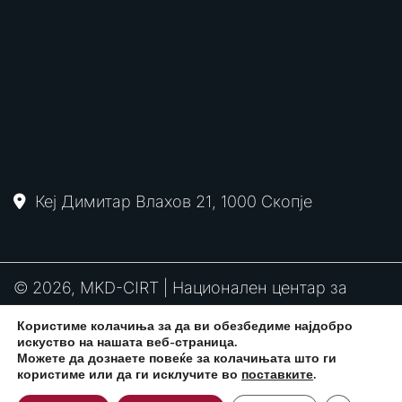
Кеј Димитар Влахов 21, 1000 Скопје
© 2026, MKD-CIRT | Национален центар за
одговор на компјутерски инциденти
Користиме колачиња за да ви обезбедиме најдобро
PGP
RFC2350
Политика за привантост
искуство на нашата веб-страница.
потпис
Можете да дознаете повеќе за колачињата што ги
користиме или да ги исклучите во
поставките
.