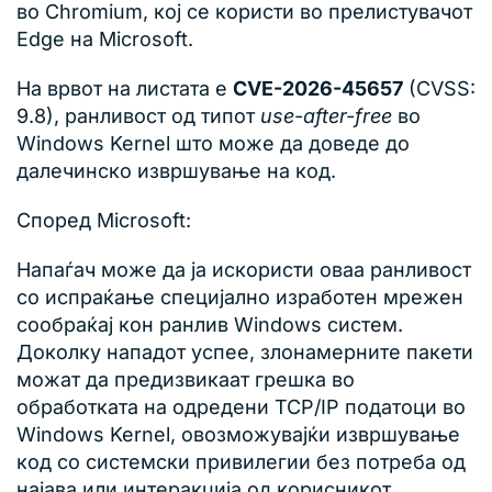
во Chromium, кој се користи во прелистувачот
Edge на Microsoft.
На врвот на листата е
CVE-2026-45657
(CVSS:
9.8), ранливост од типот
use-after-free
во
Windows Kernel што може да доведе до
далечинско извршување на код.
Според Microsoft:
Напаѓач може да ја искористи оваа ранливост
со испраќање специјално изработен мрежен
сообраќај кон ранлив Windows систем.
Доколку нападот успее, злонамерните пакети
можат да предизвикаат грешка во
обработката на одредени TCP/IP податоци во
Windows Kernel, овозможувајќи извршување
код со системски привилегии без потреба од
најава или интеракција од корисникот.