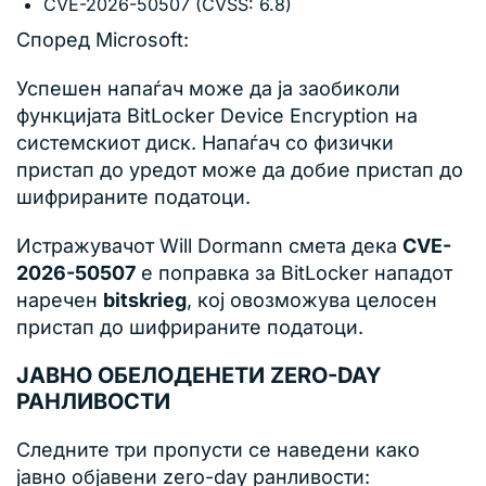
CVE-2026-50507 (CVSS: 6.8)
Според Microsoft:
Успешен напаѓач може да ја заобиколи
функцијата BitLocker Device Encryption на
системскиот диск. Напаѓач со физички
пристап до уредот може да добие пристап до
шифрираните податоци.
Истражувачот Will Dormann смета дека
CVE-
2026-50507
е поправка за BitLocker нападот
наречен
bitskrieg
, кој овозможува целосен
пристап до шифрираните податоци.
ЈАВНО ОБЕЛОДЕНЕТИ ZERO-DAY
РАНЛИВОСТИ
Следните три пропусти се наведени како
јавно објавени zero-day ранливости: