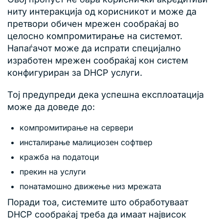
ниту интеракција од корисникот и може да
претвори обичен мрежен сообраќај во
целосно компромитирање на системот.
Напаѓачот може да испрати специјално
изработен мрежен сообраќај кон систем
конфигуриран за DHCP услуги.
Тој предупреди дека успешна експлоатација
може да доведе до:
компромитирање на сервери
инсталирање малициозен софтвер
кражба на податоци
прекин на услуги
понатамошно движење низ мрежата
Поради тоа, системите што обработуваат
DHCP сообраќај треба да имаат највисок