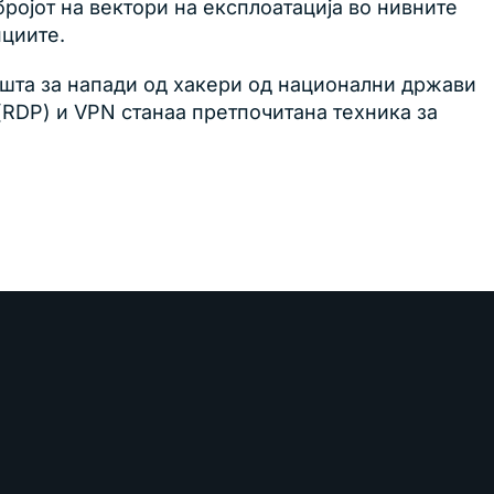
ојот на вектори на експлоатација во нивните
нциите.
тишта за напади од хакери од национални држави
(RDP) и VPN станаа претпочитана техника за