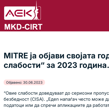
MITRE ја објави својата г
слабости“ за 2023 година
Објавено: 30.06.2023
“Овие слабости доведуваат до сериозни пропус
безбедност (CISA). „Едеn напаѓач често може да
податоци или да спречи апликациите да работат