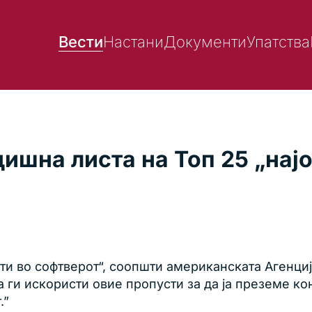
Вести
Настани
Документи
Упатства
одишна листа на Топ 25 „на
.
ти во софтверот“, соопшти американската Агенциј
 ги искористи овие пропусти за да ја преземе ко
.”