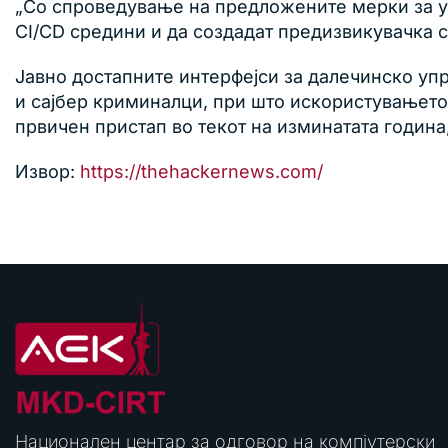
„Со спроведување на предложените мерки за уб
CI/CD средини и да создадат предизвикувачка с
Јавно достапните интерфејси за далечинско упр
и сајбер криминалци, при што искористувањето
првичен пристап во текот на изминатата годин
Извор:
https://thehackernews.com/
Национален центар за одговор на компјутерски