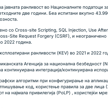
за јавната ранливост во Националните податоци з
етходните две години. Беа испитани вкупно 43.99
озноста.
о со Cross-site Scripting, SQL Injection, Use Afte
 Cross-Site Request Forgery (CSRF), и неограничен
во 2022 година.
ксплоатирани ранливости (KEV) во 2021 и 2022 год
риканската Агенција за национална безбедност (N
за континуирана интеграција/континуирана испора
графски алгоритми при конфигурирање на апликац
тпишување код, користење правила за две лица (
т на најмала привилегија (PoLP) , користејќи мр