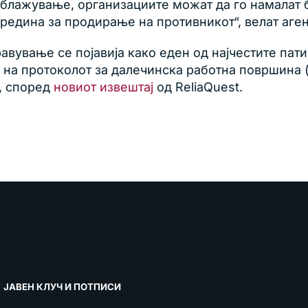
лажување, организациите можат да го намалат бр
редина за продирање на противникот“, велат аге
авување се појавија како еден од најчестите па
 на протоколот за далечинска работна површина 
а, според
новиот извештај
од ReliaQuest.
ЈАВЕН КЛУЧ И ПОТПИСИ