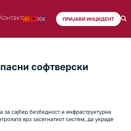
Контакт
ПРИЈАВИ ИНЦИДЕНТ
јопасни софтверски
а за сајбер безбедност и инфраструктурна
нтролата врз засегнатиот систем, да украде