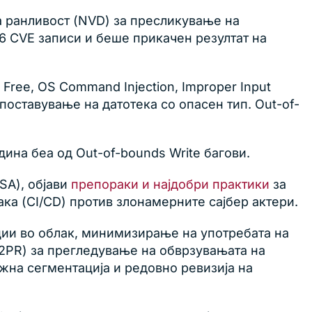
а ранливост (NVD) за пресликување на
6 CVE записи и беше прикачен резултат на
r Free, OS Command Injection, Improper Input
о поставување на датотека со опасен тип. Out-of-
ина беа од Out-of-bounds Write багови.
SA), објави
препораки и најдобри практики
за
ка (CI/CD) против злонамерните сајбер актери.
ии во облак, минимизирање на употребата на
2PR) за прегледување на обврзувањата на
ежна сегментација и редовно ревизија на