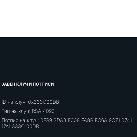
ЈАВЕН КЛУЧ И ПОТПИСИ
ID на клуч: 0x333C00DB
Тип на клуч: RSA 4096
Потпис на клуч: 0FB9 3DA3 E008 FA8B FC6A 9C71 0741
17A1 333C 00DB