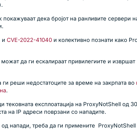
.
к покажуваат дека бројот на ранливите сервери 
и.
2
и
CVE-2022-41040
и колективно познати како Prox
 можат да ги ескалираат привилегиите и извршат 
а ги реши недостатоците за време на закрпата во
на
.
леди тековната експлоатација на ProxyNotShell од
та на IP адреси поврзани со нападите.
 од напади, треба да ги примените ProxyNotShell 