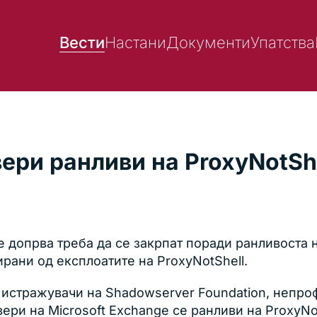
Вести
Настани
Документи
Упатства
ери ранливи на ProxyNotSh
e допрва треба да се закрпат поради ранливоста 
рани од експлоатите на ProxyNotShell.
истражувачи на Shadowserver Foundation, непро
вери на Microsoft Exchange се ранливи на ProxyN