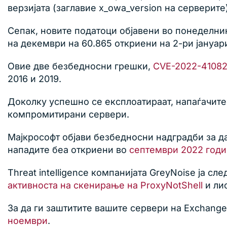
верзијата (заглавие x_owa_version на серверите)
Сепак, новите податоци објавени во понеделни
на декември на 60.865 откриени на 2-ри јануар
Овие две безбедносни грешки,
CVE-2022-4108
2016 и 2019.
Доколку успешно се експлоатираат, напаѓачите
компромитирани сервери.
Мајкрософт објави безбедносни надградби за д
нападите беа откриени во
септември 2022 годи
Threat intelligence компанијата GreyNoise ја с
активноста на скенирање на ProxyNotShell
и лис
За да ги заштитите вашите сервери на Exchange
ноември
.