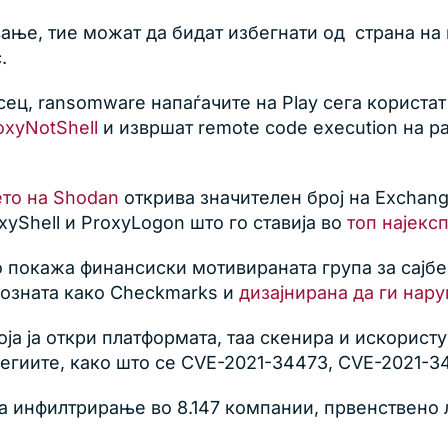
ање, тие можат да бидат избегнати од страна на 
.
ц, ransomware напаѓачите на Play сега користат 
xyNotShell
и извршат remote code execution на р
то на Shodan
открива значителен број на Exchang
yShell и ProxyLogon што го ставија во
топ најекс
о покажа финансиски мотивираната група за сајбе
позната како Checkmarks и
дизајнирана да ги нар
 која ја откри платформата, таа скенира и искорис
егиите, како што се CVE-2021-34473, CVE-2021-3
за инфилтрирање во 8.147 компании, првенствено 