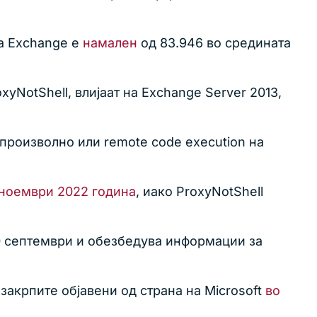
на Exchange е
намален
од 83.946 во средината
yNotShell, влијаат на Exchange Server 2013,
произволно или remote code execution на
ноември 2022 година
, иако ProxyNotShell
 30 септември и обезбедува информации за
закрпите објавени од страна на Microsoft
во