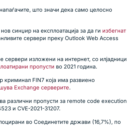
напаѓачите, што значи дека само целосно
нов синџир на експлоатација за да ги
избегнат
анливите сервери преку Outlook Web Access
e сервери изложени на интернет, со илјадници
плоатирани пропусти
во 2021 година.
р криминал FIN7 која има развиено
ушува Exchange серверите
.
тува различни пропусти за remote code execution
4523 и CVE-2021-31207.
лоцирани во Соединетите држави (16,7%), по