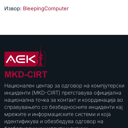
Извор:
BleepingComputer
Национален центар за одговор на компјутерски
инциденти (MKD-CIRT) претставува официјална
национална точка за контакт и координација во
справувањето со безбедносните инциденти кај
мрежите и информациските системи и која
идентификува и обезбедува одговор на