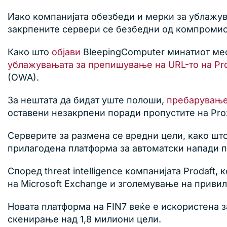
Иако компанијата обезбеди и мерки за ублажув
закрпените сервери се безбедни од компромис
Како што
објави
BleepingComputer минатиот месе
ублажувањата за препишување на URL-то на Pro
(OWA).
За нештата да бидат уште полоши,
пребарување
оставени незакрпени поради пропустите на Prox
Серверите за размена се вредни цели, како шт
прилагодена платформа за автоматски напади 
Според threat intelligence компанијата Prodaft,
на Microsoft Exchange и зголемување на привил
Новата платформа на FIN7 веќе е искористена 
скенирање над 1,8 милиони цели.