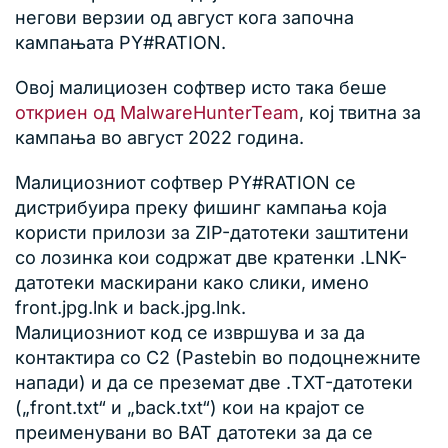
негови верзии од август кога започна
кампањата PY#RATION.
Овој малициозен софтвер исто така беше
откриен од MalwareHunterTeam
, кој твитна за
кампања во август 2022 година.
Малициозниот софтвер PY#RATION се
дистрибуира преку фишинг кампања која
користи прилози за ZIP-датотеки заштитени
со лозинка кои содржат две кратенки .LNK-
датотеки маскирани како слики, имено
front.jpg.lnk и back.jpg.lnk.
Малициозниот код се извршува и за да
контактира со C2 (Pastebin во подоцнежните
напади) и да се преземат две .TXT-датотеки
(„front.txt“ и „back.txt“) кои на крајот се
преименувани во BAT датотеки за да се