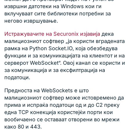
извршни датотеки на Windows кои ги
вклучуваат сите библиотеки потребни за
негово извршување.
Истражувачите на Securonix изјавија
дека
малициозниот софтвер „ја користи вградената
рамка на Python Socket.IO, која обезбедува
функции и за комуникацијата на клиентот и на
серверот WebSocket“. Овој канал се користи и
за комуникација и за ексфилтрација на
податоци.
Предноста на WebSockets е што
малициозниот софтвер може истовремено да
прима и испраќа податоци од и до C2 преку
една TCP конекција користејќи порти кои
вообичаено се оставаат отворени во мрежи
како 80 и 443.