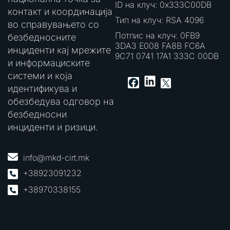
ID на клуч: 0x333C00DB
контакт и координација
Тип на клуч: RSA 4096
во справувањето со
Потпис на клуч: 0FB9
безбедносните
3DA3 E008 FA8B FC6A
инциденти кај мрежите
9C71 0741 17A1 333C 00DB
и информациските
системи и која
LinkedIn
Facebook
X
идентификува и
обезбедува одговор на
безбедносни
инциденти и ризици.
info@mkd-cirt.mk
+38923091232
+38970338155