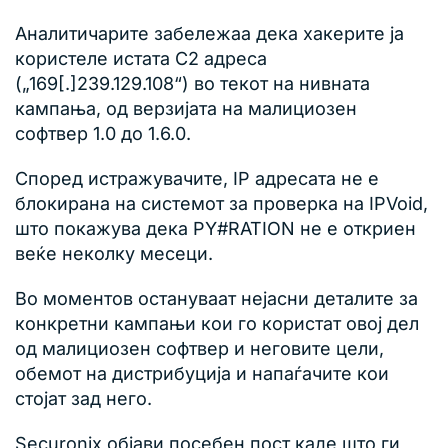
Аналитичарите забележаа дека хакерите ја
користеле истата C2 адреса
(„169[.]239.129.108“) во текот на нивната
кампања, од верзијата на малициозен
софтвер 1.0 до 1.6.0.
Според истражувачите, IP адресата не е
блокирана на системот за проверка на IPVoid,
што покажува дека PY#RATION не е откриен
веќе неколку месеци.
Во моментов остануваат нејасни деталите за
конкретни кампањи кои го користат овој дел
од малициозен софтвер и неговите цели,
обемот на дистрибуција и напаѓачите кои
стојат зад него.
Securonix објави посебен пост каде што ги