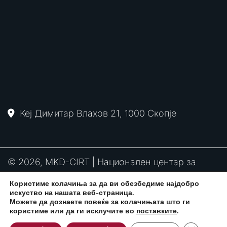
Кеј Димитар Влахов 21, 1000 Скопје
© 2026, MKD-CIRT | Национален центар за
одговор на компјутерски инциденти
Користиме колачиња за да ви обезбедиме најдобро
PGP
RFC2350
Политика за привантост
искуство на нашата веб-страница.
потпис
Можете да дознаете повеќе за колачињата што ги
користиме или да ги исклучите во
поставките
.