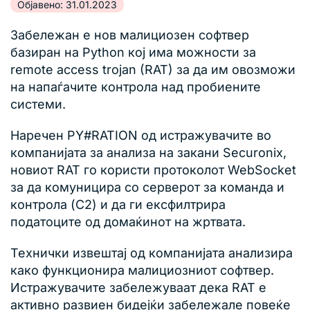
Објавено: 31.01.2023
Забележан е нов малициозен софтвер
базиран на Python кој има можности за
remote access trojan (RAT) за да им овозможи
на напаѓачите контрола над пробиените
системи.
Наречен PY#RATION од истражувачите во
компанијата за анализа на закани Securonix,
новиот RAT го користи протоколот WebSocket
за да комуницира со серверот за команда и
контрола (C2) и да ги ексфилтрира
податоците од домаќинот на жртвата.
Технички извештај од компанијата анализира
како функционира малициозниот софтвер.
Истражувачите забележуваат дека RАТ е
активно развиен бидејќи забележале повеќе