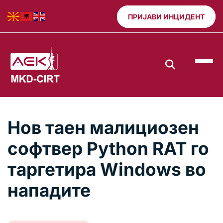
ПРИЈАВИ ИНЦИДЕНТ
Нов таен малициозен
софтвер Python RAT го
таргетира Windows во
нападите