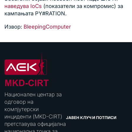
наведува IoCs
(показатели за компромис) за
кампањата PY#RATION.
Извор:
BleepingComputer
Национален центар за
одговор на
компјутерски
инциденти (MKD-CIRT)
ЈАВЕН КЛУЧ И ПОТПИСИ
претставува официјална
национална точка за