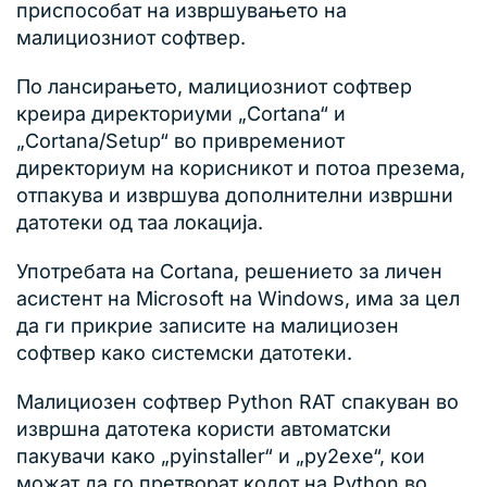
приспособат на извршувањето на
малициозниот софтвер.
По лансирањето, малициозниот софтвер
креира директориуми „Cortana“ и
„Cortana/Setup“ во привремениот
директориум на корисникот и потоа презема,
отпакува и извршува дополнителни извршни
датотеки од таа локација.
Употребата на Cortana, решението за личен
асистент на Microsoft на Windows, има за цел
да ги прикрие записите на малициозен
софтвер како системски датотеки.
Малициозен софтвер Python RAT спакуван во
извршна датотека користи автоматски
пакувачи како „pyinstaller“ и „py2exe“, кои
можат да го претворат кодот на Python во