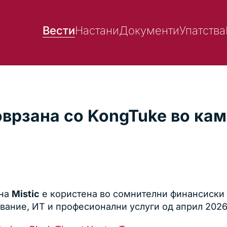
Вести
Настани
Документи
Упатства
оврзана со KongTuke во кам
ена
Mistic
е користена во сомнителни финансиски
вание, ИТ и професионални услуги од април 2026