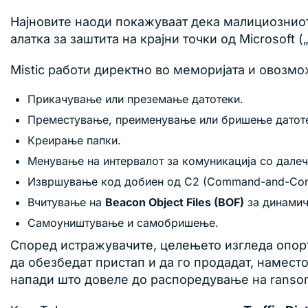
Најновите наоди покажуваат дека малициозниот
алатка за заштита на крајни точки од Microsoft
Mistic работи директно во меморијата и овозм
Прикачување или преземање датотеки.
Преместување, преименување или бришење датот
Креирање папки.
Менување на интервалот за комуникација со далеч
Извршување код добиен од C2 (Command-and-Contr
Вчитување на
Beacon Object Files (BOF)
за динамич
Самоуништување и самобришење.
Според истражувачите, целењето изгледа опорт
да обезбедат пристап и да го продадат, намест
напади што довеле до распоредување на ransomw