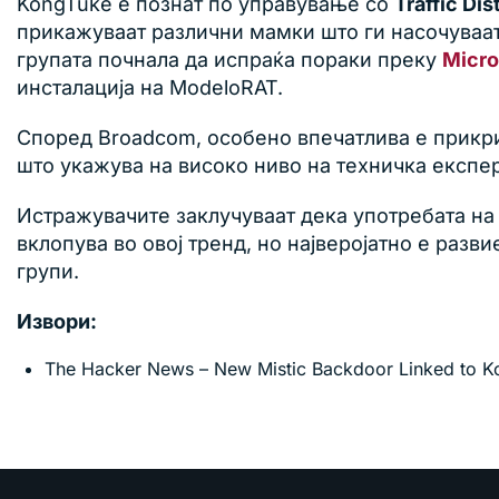
KongTuke е познат по управување со
Traffic Di
прикажуваат различни мамки што ги насочуваа
групата почнала да испраќа пораки преку
Micro
инсталација на ModeloRAT.
Според Broadcom, особено впечатлива е прикрие
што укажува на високо ниво на техничка експер
Истражувачите заклучуваат дека употребата на 
вклопува во овој тренд, но најверојатно е раз
групи.
Извори:
The Hacker News – New Mistic Backdoor Linked to 