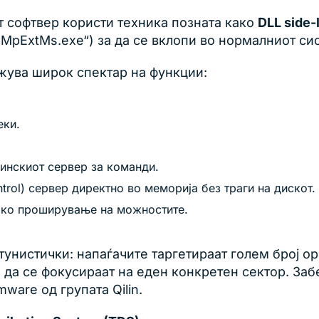
 софтвер користи техника позната како
DLL side-
 („MpExtMs.exe“) за да се вклопи во нормалниот с
ожува широк спектар на функции:
еки.
инскиот сервер за команди.
ol) сервер директно во меморија без траги на дискот.
ко проширување на можностите.
унистички: напаѓачите таргетираат голем број ор
о да се фокусираат на еден конкретен сектор. За
are од групата Qilin.