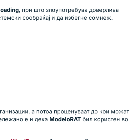
loading
, при што злоупотребува доверлива
истемски сообраќај и да избегне сомнеж.
ганизации, а потоа проценуваат до кои можат
бележано е и дека
ModeloRAT
бил користен во