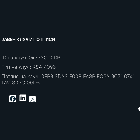
ЈАВЕН КЛУЧ И ПОТПИСИ
ID на клуч: 0x333C00DB
Тип на клуч: RSA 4096
Потпис на клуч: 0FB9 3DA3 E008 FA8B FC6A 9C71 0741
17A1 333C 00DB
LinkedIn
Facebook
X