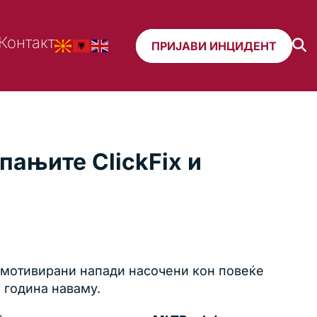
Контакт
ПРИЈАВИ ИНЦИДЕНТ
пањите ClickFix и
 мотивирани напади насочени кон повеќе
 година наваму.