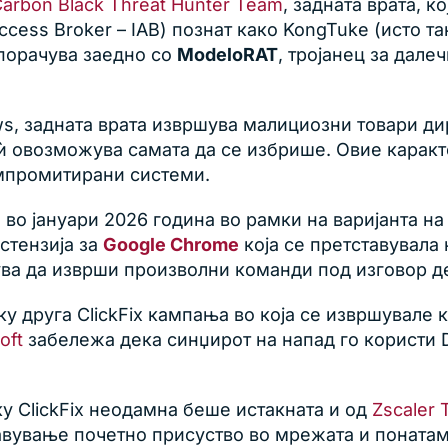
arbon Black Threat Hunter Team
, задната врата, к
Access Broker – IAB) познат како KongTuke (исто т
спорачува заедно со
ModeloRAT
, тројанец за дале
s, задната врата извршува малициозни товари ди
о ѝ овозможува самата да се избрише. Овие карак
мпромитирани системи.
s
во јануари 2026 година во рамки на варијанта н
стензија за
Google Chrome
која се претставувала
дува да изврши произволни команди под изговор 
у друга ClickFix кампања во која се извршувале
oft
забележа дека синџирот на напад го користи 
у ClickFix неодамна беше истакната и од
Zscaler 
авување почетно присуство во мрежата и понатам