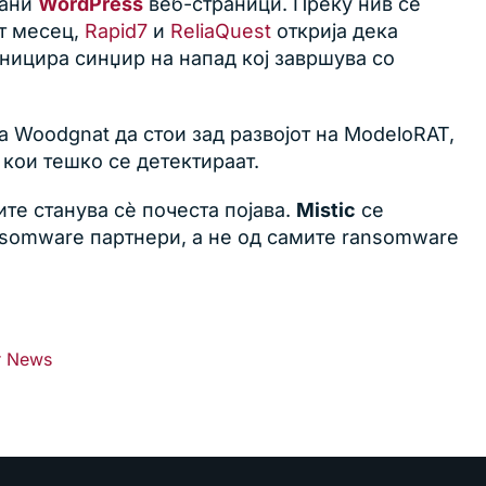
рани
WordPress
веб-страници. Преку нив се
т месец,
Rapid7
и
ReliaQuest
открија дека
иницира синџир на напад кој завршува со
 Woodgnat да стои зад развојот на ModeloRAT,
кои тешко се детектираат.
те станува сè почеста појава.
Mistic
се
ansomware партнери, а не од самите ransomware
r News