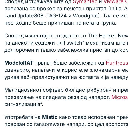
Според истражувачите од
Symantec
и
VMware C
поврзана со брокер за почетен пристап (Initial 
LandUpdate808, TAG-124 и Woodgnat). Таа се и
претходно беше припишан на истата група.
Според извештајот споделен со The Hacker New
на дискот и содржи „kill switch“ механизам шт
долгорочен и тешко забележлив пристап до ко
ModeloRAT
првпат беше забележан од
Huntres
сценарио, напаѓачите користеле злонамерна ек
урива веб-прелистувачот на жртвата и ја наве
Малициозниот софтвер бил дистрибуиран и прек
преземање на следната фаза од нападот.
Micros
сигнализација“.
Употребата на
Mistic
како товар испорачан прек
поврзан со ransomware напади, со цел воспост