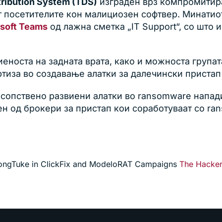
stribution System (TDS)
изграден врз компромити
т посетителите кон малициозен софтвер. Минатио
soft Teams
од лажна сметка „IT Support“, со што 
носта на задната врата, како и можноста групата
тиза во создавање алатки за далечински пристап 
сопствено развиени алатки во ransomware напади
виен од брокери за пристап кои соработуваат со r
KongTuke in ClickFix and ModeloRAT Campaigns
The Hacke