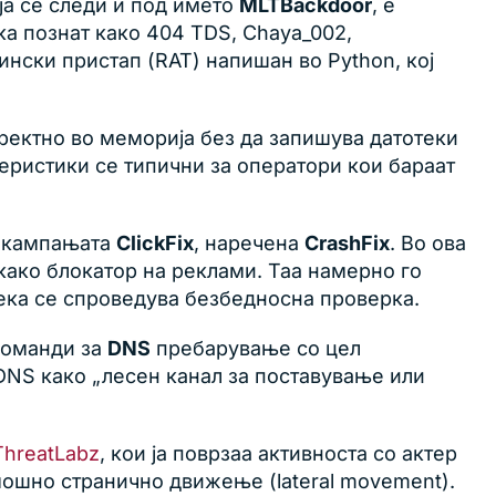
оја се следи и под името
MLTBackdoor
, е
ака познат како 404 TDS, Chaya_002,
чински пристап (RAT) напишан во Python, кој
ректно во меморија без да запишува датотеки
теристики се типични за оператори кои бараат
а кампањата
ClickFix
, наречена
CrashFix
. Во ова
 како блокатор на реклами. Таа намерно го
дека се спроведува безбедносна проверка.
 команди за
DNS
пребарување со цел
DNS како „лесен канал за поставување или
ThreatLabz
, кои ја поврзаа активноста со актер
ошно странично движење (lateral movement).