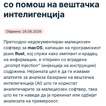
со помош на вештачка
интелигенција
Објавено: 26.06.2026
Претходно недокументиран малициозен
софтвер за
macOS
, напишан на програмскиот
јазик
Rust
, кој служи како имплант и крадец
на информации, е откриен со вградена
„prompt injection“ (инјекција на инструкции)
содржина. Нејзината цел е да ги измами
алатките за анализа базирани на вештачка
интелигенција (AI) што ги користат
аналитичарите за малициозен софтвер, така
што ќе ги наведе да ја прекинат или одбијат
анализата на примерокот.