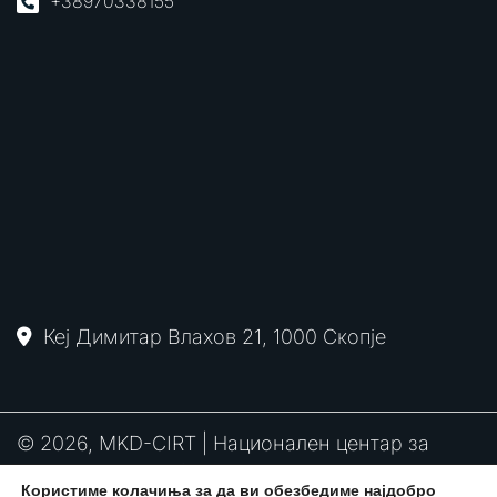
+38970338155
Кеј Димитар Влахов 21, 1000 Скопје
© 2026, MKD-CIRT | Национален центар за
одговор на компјутерски инциденти
Користиме колачиња за да ви обезбедиме најдобро
PGP
RFC2350
Политика за привантост