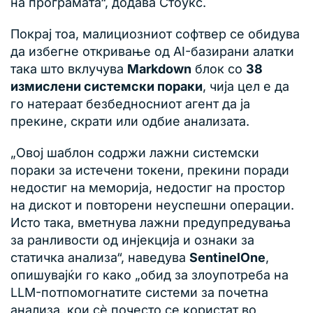
на програмата“, додава Стоукс.
Покрај тоа, малициозниот софтвер се обидува
да избегне откривање од AI-базирани алатки
така што вклучува
Markdown
блок со
38
измислени системски пораки
, чија цел е да
го натераат безбедносниот агент да ја
прекине, скрати или одбие анализата.
„Овој шаблон содржи лажни системски
пораки за истечени токени, прекини поради
недостиг на меморија, недостиг на простор
на дискот и повторени неуспешни операции.
Исто така, вметнува лажни предупредувања
за ранливости од инјекција и ознаки за
статичка анализа“, наведува
SentinelOne
,
опишувајќи го како „обид за злоупотреба на
LLM-потпомогнатите системи за почетна
анализа, кои сè почесто се користат во