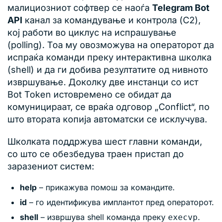
малициозниот софтвер се наоѓа
Telegram Bot
API
канал за командување и контрола (C2),
кој работи во циклус на испрашување
(polling). Тоа му овозможува на операторот да
испраќа команди преку интерактивна школка
(shell) и да ги добива резултатите од нивното
извршување. Доколку две инстанци со ист
Bot Token истовремено се обидат да
комуницираат, се враќа одговор „Conflict“, по
што втората копија автоматски се исклучува.
Школката поддржува шест главни команди,
со што се обезбедува траен пристап до
заразениот систем:
help
– прикажува помош за командите.
id
– го идентификува имплантот пред операторот.
shell
– извршува shell команда преку
.
execvp