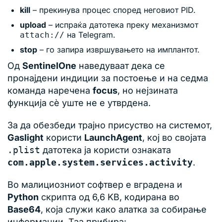
kill
– прекинува процес според неговиот PID.
upload
– испраќа датотека преку механизмот
на Telegram.
attach://
stop
– го запира извршувањето на имплантот.
Од
SentinelOne
наведуваат дека се
пронајдени индиции за постоење и на седма
команда наречена
focus
, но нејзината
функција сè уште не е утврдена.
За да обезбеди трајно присуство на системот,
Gaslight
користи
LaunchAgent
, кој во својата
.plist
датотека ја користи ознаката
com.apple.system.services.activity
.
Во малициозниот софтвер е вградена и
Python
скрипта од 6,6 KB, кодирана во
Base64
, која служи како алатка за собирање
информации. Таа прибира: