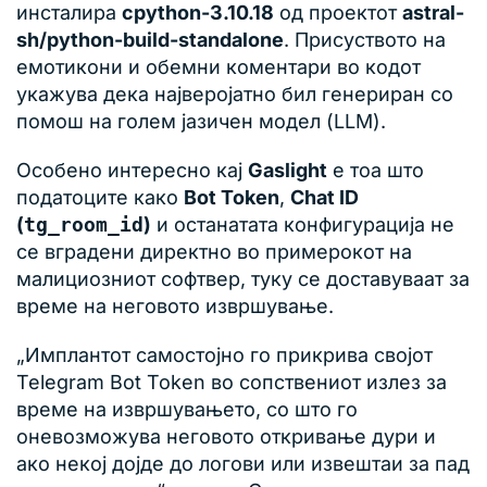
инсталира
cpython-3.10.18
од проектот
astral-
sh/python-build-standalone
. Присуството на
емотикони и обемни коментари во кодот
укажува дека најверојатно бил генериран со
помош на голем јазичен модел (LLM).
Особено интересно кај
Gaslight
е тоа што
податоците како
Bot Token
,
Chat ID
(
tg_room_id
)
и останатата конфигурација не
се вградени директно во примерокот на
малициозниот софтвер, туку се доставуваат за
време на неговото извршување.
„Имплантот самостојно го прикрива својот
Telegram Bot Token во сопствениот излез за
време на извршувањето, со што го
оневозможува неговото откривање дури и
ако некој дојде до логови или извештаи за пад