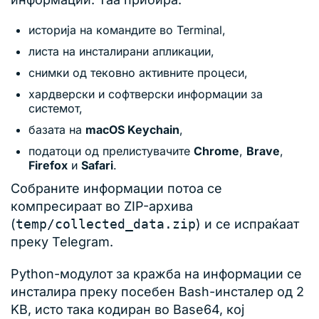
историја на командите во Terminal,
листа на инсталирани апликации,
снимки од тековно активните процеси,
хардверски и софтверски информации за
системот,
базата на
macOS Keychain
,
податоци од прелистувачите
Chrome
,
Brave
,
Firefox
и
Safari
.
Собраните информации потоа се
компресираат во ZIP-архива
(
temp/collected_data.zip
) и се испраќаат
преку Telegram.
Python-модулот за кражба на информации се
инсталира преку посебен Bash-инсталер од 2
KB, исто така кодиран во Base64, кој