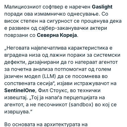
Малициозниот софтвер е наречен
Gaslight
поради ова измамничко однесување. Со
висок степен на сигурност се проценува дека
е развиен од сајбер-заканувачки актери
поврзани со
Северна Кореја
.
„Неговата највпечатлива карактеристика е
вградена низа од лажни пораки за системски
дефекти, дизајнирани да го натераат агентот
за почетна анализа потпомогнат од голем
јазичен модел (LLM) да се посомнева во
сопствената сесија“, изјави истражувачот на
SentinelOne
, Фил Стоукс, во технички
извештај. „Тој ја напаѓа перцепцијата на
агентот, а не песочникот (sandbox) во кој се
извршува.“
Во основата на архитектурата на