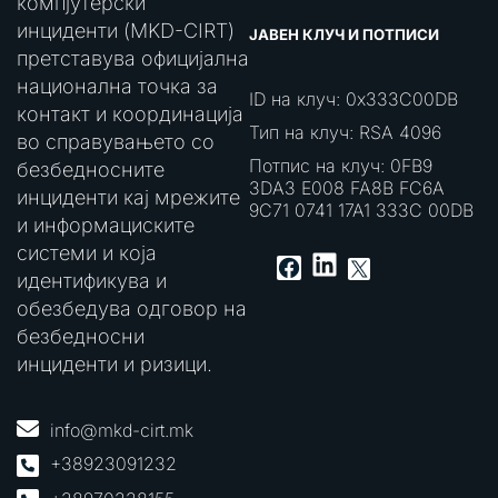
компјутерски
инциденти (MKD-CIRT)
ЈАВЕН КЛУЧ И ПОТПИСИ
претставува официјална
национална точка за
ID на клуч: 0x333C00DB
контакт и координација
Тип на клуч: RSA 4096
во справувањето со
Потпис на клуч: 0FB9
безбедносните
3DA3 E008 FA8B FC6A
инциденти кај мрежите
9C71 0741 17A1 333C 00DB
и информациските
системи и која
LinkedIn
Facebook
X
идентификува и
обезбедува одговор на
безбедносни
инциденти и ризици.
info@mkd-cirt.mk
+38923091232