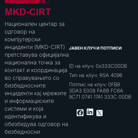
Национален центар за
одговор на
компјутерски
инциденти (MKD-CIRT)
ЈАВЕН КЛУЧ И ПОТПИСИ
претставува официјална
национална точка за
ID на клуч: 0x333C00DB
контакт и координација
Тип на клуч: RSA 4096
во справувањето со
Потпис на клуч: 0FB9
безбедносните
3DA3 E008 FA8B FC6A
инциденти кај мрежите
9C71 0741 17A1 333C 00DB
и информациските
системи и која
LinkedIn
Facebook
X
идентификува и
обезбедува одговор на
безбедносни