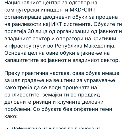
Националниот центар за одговор на
компјутерски иницденти MKD-CIRT
организираше дводневни обуки за процена
на ранливости кај ИКТ системите. Обуките ги
посетија 30 лица од организации од јавниот и
владиниот сектор и оператори на критични
инфраструктури во Република Македонија.
Основна цел на овие обуки е јакнење на
капацитетите во јавниот и владиниот сектор.
Преку практична настава, оваа обука имаше
за цел градење на вештини за управување
како треба да се води процената на
ранливостите, земајќи ги во предвид
деловните ризици и клучните деловни
проблеми. Со обуката беа опфатени теми
како:
Дефинирање на и вовед во процена на