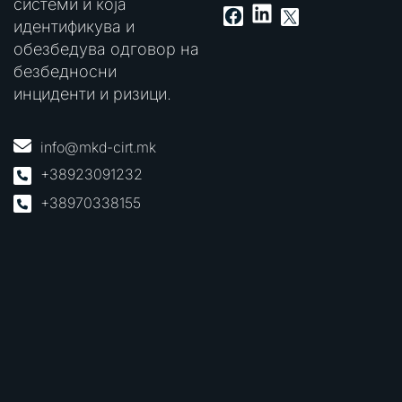
системи и која
LinkedIn
Facebook
X
идентификува и
обезбедува одговор на
безбедносни
инциденти и ризици.
info@mkd-cirt.mk
+38923091232
+38970338155