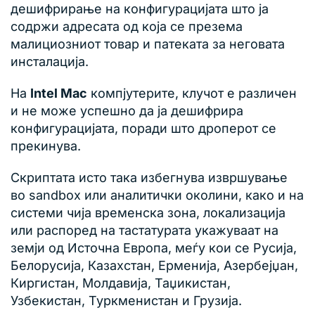
дешифрирање на конфигурацијата што ја
содржи адресата од која се презема
малициозниот товар и патеката за неговата
инсталација.
На
Intel Mac
компјутерите, клучот е различен
и не може успешно да ја дешифрира
конфигурацијата, поради што дроперот се
прекинува.
Скриптата исто така избегнува извршување
во sandbox или аналитички околини, како и на
системи чија временска зона, локализација
или распоред на тастатурата укажуваат на
земји од Источна Европа, меѓу кои се Русија,
Белорусија, Казахстан, Ерменија, Азербејџан,
Киргистан, Молдавија, Таџикистан,
Узбекистан, Туркменистан и Грузија.