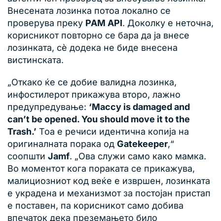
Внесената лозинка потоа локално се
проверува преку
PAM API
. Доколку е неточна,
корисникот повторно се бара да ја внесе
лозинката, сè додека не биде внесена
вистинската.
„Откако ќе се добие валидна лозинка,
инфостилерот прикажува второ, лажно
предупредување:
‘Maccy is damaged and
can’t be opened. You should move it to the
Trash.’
Тоа е речиси идентична копија на
оригиналната порака од
Gatekeeper
,“
соопшти
Jamf
. „Ова служи само како мамка.
Во моментот кога пораката се прикажува,
малициозниот код веќе е извршен, лозинката
е украдена и механизмот за постојан пристап
е поставен, па корисникот само добива
впечаток дека преземањето било