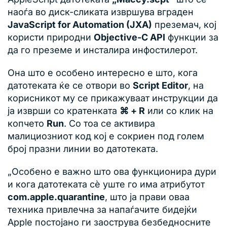
наоѓа во диск-сликата извршува вграден
JavaScript for Automation (JXA)
преземач, кој
користи природни
Objective-C API
функции за
да го преземе и инсталира инфостилерот.
Она што е особено интересно е што, кога
датотеката ќе се отвори во
Script Editor
, на
корисникот му се прикажуваат инструкции да
ја изврши со кратенката
⌘ + R
или со клик на
копчето
Run
. Со тоа се активира
малициозниот код кој е сокриен под голем
број празни линии во датотеката.
„Особено е важно што ова функционира дури
и кога датотеката сè уште го има атрибутот
com.apple.quarantine
, што ја прави оваа
техника привлечна за напаѓачите бидејќи
Apple постојано ги заострува безбедносните