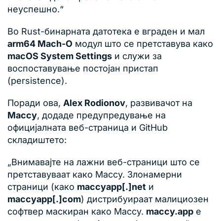
неуспешно.“
Во Rust-бинарната датотека е вграден и мал
arm64 Mach-O
модул што се претставува како
macOS System Settings
и служи за
воспоставување постојан пристап
(persistence).
Поради ова,
Alex Rodionov
, развивачот на
Maccy
, додаде предупредување на
официјалната веб-страница и GitHub
складиштето:
„Внимавајте на лажни веб-страници што се
претставуваат како Maccy. Злонамерни
страници (како
maccyapp[.]net
и
maccyapp[.]com
) дистрибуираат малициозен
софтвер маскиран како Maccy.
maccy.app
е