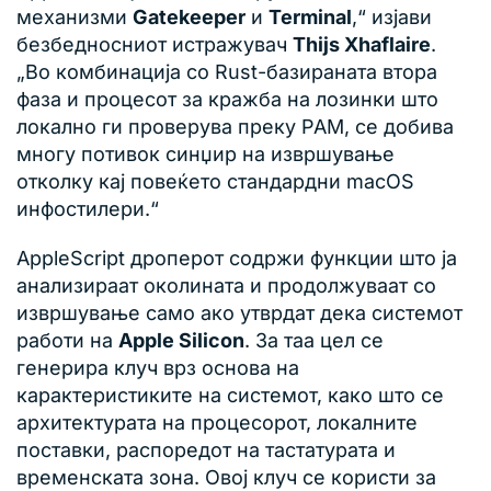
механизми
Gatekeeper
и
Terminal
,“ изјави
безбедносниот истражувач
Thijs Xhaflaire
.
„Во комбинација со Rust-базираната втора
фаза и процесот за кражба на лозинки што
локално ги проверува преку PAM, се добива
многу потивок синџир на извршување
отколку кај повеќето стандардни macOS
инфостилери.“
AppleScript дроперот содржи функции што ја
анализираат околината и продолжуваат со
извршување само ако утврдат дека системот
работи на
Apple Silicon
. За таа цел се
генерира клуч врз основа на
карактеристиките на системот, како што се
архитектурата на процесорот, локалните
поставки, распоредот на тастатурата и
временската зона. Овој клуч се користи за