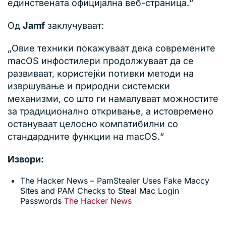
единствената официјална веб-страница.“
Од
Jamf
заклучуваат:
„Овие техники покажуваат дека современите
macOS инфостилери продолжуваат да се
развиваат, користејќи потивки методи на
извршување и природни системски
механизми, со што ги намалуваат можностите
за традиционално откривање, а истовремено
остануваат целосно компатибилни со
стандардните функции на macOS.“
Извори:
The Hacker News – PamStealer Uses Fake Maccy
Sites and PAM Checks to Steal Mac Login
Passwords
The Hacker News