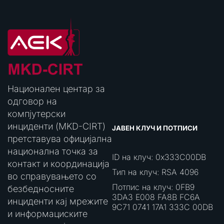
Национален центар за
одговор на
компјутерски
инциденти (MKD-CIRT)
ЈАВЕН КЛУЧ И ПОТПИСИ
претставува официјална
национална точка за
ID на клуч: 0x333C00DB
контакт и координација
Тип на клуч: RSA 4096
во справувањето со
Потпис на клуч: 0FB9
безбедносните
3DA3 E008 FA8B FC6A
инциденти кај мрежите
9C71 0741 17A1 333C 00DB
и информациските