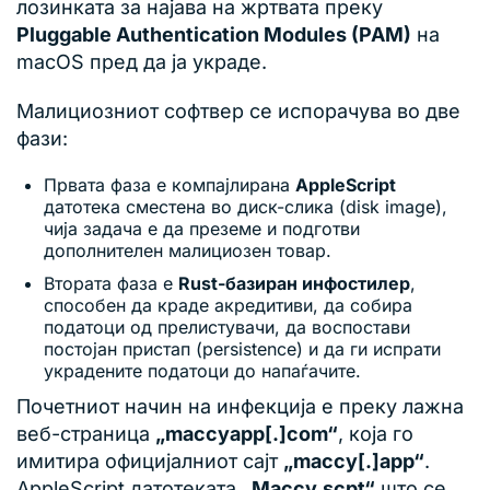
лозинката за најава на жртвата преку
Pluggable Authentication Modules (PAM)
на
macOS пред да ја украде.
Малициозниот софтвер се испорачува во две
фази:
Првата фаза е компајлирана
AppleScript
датотека сместена во диск-слика (disk image),
чија задача е да преземе и подготви
дополнителен малициозен товар.
Втората фаза е
Rust-базиран инфостилер
,
способен да краде акредитиви, да собира
податоци од прелистувачи, да воспостави
постојан пристап (persistence) и да ги испрати
украдените податоци до напаѓачите.
Почетниот начин на инфекција е преку лажна
веб-страница
„maccyapp[.]com“
, која го
имитира официјалниот сајт
„maccy[.]app“
.
AppleScript датотеката
„Maccy.scpt“
што се