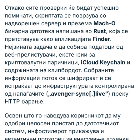
Откако сите проверки ќе бидат успешно
поминати, скриптата се поврзува со
надворешен сервер и презема
Mach-O
бинарна датотека напишана во
Rust
, која се
претставува како апликацијата
Finder
.
Нејзината задача е да собира податоци од
веб-прелистувачи, екстензии за
криптовалутни паричници,
iCloud Keychain
и
содржината на клипбордот. Собраните
информации потоа се шифрираат и се
испраќаат до инфраструктурата контролирана
од напаѓачите (
„avenger-sync[.]live“
) преку
HTTP барање.
Освен што го наведува корисникот да му
одобри целосен пристап до датотечниот
систем, инфостилерот прикажува и
автентичен прозорец за внесување лозинка.