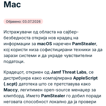
Mac
Објавено: 03.07.2026
Истражувачи од областа на сајбер-
безбедноста открија нов крадец на
информации за
macOS
наречен
PamStealer
,
кој користи низа софистицирани техники за да
зарази системи и да украде чувствителни
податоци.
Крадецот, откриен од
Jamf Threat Labs
, се
дистрибуира како компајлирана
AppleScript
(.scpt)
датотека што се претставува како
Maccy
, легитимен open-source менаџер за
клипборд. Името
PamStealer
го добил поради
неговата способност локално да ја провери