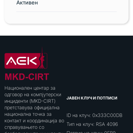
Активен
Национален центар за
одговор на компјутерски
ЈАВЕН КЛУЧ И ПОТПИСИ
инциденти (MKD-CIRT)
претставува официјална
национална точка за
ID на клуч: 0x333C00DB
контакт и координација во
Тип на клуч: RSA 4096
справувањето со
Потпис на клуч: 0FB9