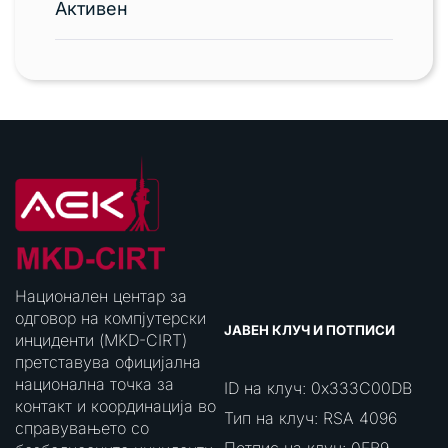
Активен
Национален центар за
одговор на компјутерски
ЈАВЕН КЛУЧ И ПОТПИСИ
инциденти (MKD-CIRT)
претставува официјална
национална точка за
ID на клуч: 0x333C00DB
контакт и координација во
Тип на клуч: RSA 4096
справувањето со
Потпис на клуч: 0FB9