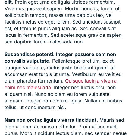
elit.
Proin eget urna ac ligula ultrices fermentum.
Vivamus quis velit sapien. Morbi rhoncus, lorem ut
sollicitudin tempor, massa urna dapibus leo, vel
facilisis metus ex eget lorem. Sed tincidunt suscipit
est, et tempus purus aliquam ac. Sed convallis at
lacus in fermentum. Sed scelerisque gravida sapien,
sed dapibus lorem malesuada non.
Suspendisse potenti. Integer posuere sem non
convallis vulputate.
Pellentesque pretium, ex et
congue vulputate, metus justo tincidunt quam, at
accumsan erat turpis ut urna. Vestibulum eu velit eu
diam pharetra fermentum.
Quisque lacinia viverra
enim nec malesuada
. Integer nec luctus orci, non
aliquam nisi. Nunc ac diam eu lorem vulputate
aliquam. Integer non dictum ligula. Nullam in finibus
tellus, ut condimentum nisl.
Nam non orci ac ligula viverra tincidunt.
Mauris sed
nibh ut diam accumsan efficitur. Proin ut tincidunt
purus. Morbi tincidunt lectus diam, nec semper neque