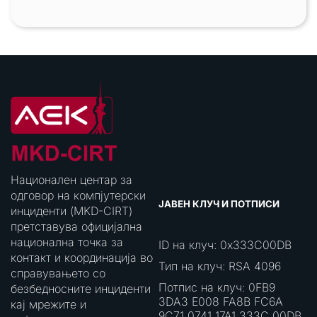
Национален центар за
одговор на компјутерски
ЈАВЕН КЛУЧ И ПОТПИСИ
инциденти (MKD-CIRT)
претставува официјална
национална точка за
ID на клуч: 0x333C00DB
контакт и координација во
Тип на клуч: RSA 4096
справувањето со
Потпис на клуч: 0FB9
безбедносните инциденти
3DA3 E008 FA8B FC6A
кај мрежите и
9C71 0741 17A1 333C 00DB