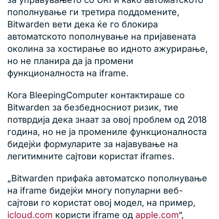
пополнување ги третира поддомените,
Bitwarden вети дека ќе го блокира
автоматското пополнување на пријавената
околина за хостирање во идното ажурирање,
но не планира да ја промени
функционалноста на iframe.
Кога BleepingComputer контактираше со
Bitwarden за безбедносниот ризик, тие
потврдија дека знаат за овој проблем од 2018
година, но не ја промениле функционалноста
бидејќи формуларите за најавување на
легитимните сајтови користат iframes.
„Bitwarden прифаќа автоматско пополнување
на iframe бидејќи многу популарни веб-
сајтови го користат овој модел, на пример,
icloud.com
користи iframe од
apple.com
“,