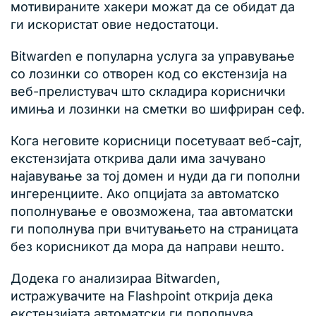
мотивираните хакери можат да се обидат да
ги искористат овие недостатоци.
Bitwarden е популарна услуга за управување
со лозинки со отворен код со екстензија на
веб-прелистувач што складира кориснички
имиња и лозинки на сметки во шифриран сеф.
Кога неговите корисници посетуваат веб-сајт,
екстензијата открива дали има зачувано
најавување за тој домен и нуди да ги пополни
ингеренциите. Ако опцијата за автоматско
пополнување е овозможена, таа автоматски
ги пополнува при вчитувањето на страницата
без корисникот да мора да направи нешто.
Додека го анализираа Bitwarden,
истражувачите на Flashpoint открија дека
екстензијата автоматски ги пополнува