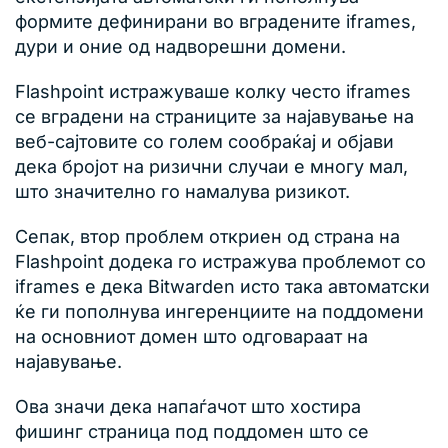
формите дефинирани во вградените iframes,
дури и оние од надворешни домени.
Flashpoint истражуваше колку често iframes
се вградени на страниците за најавување на
веб-сајтовите со голем сообраќај и објави
дека бројот на ризични случаи е многу мал,
што значително го намалува ризикот.
Сепак, втор проблем откриен од страна на
Flashpoint додека го истражува проблемот со
iframes е дека Bitwarden исто така автоматски
ќе ги пополнува ингеренциите на поддомени
на основниот домен што одговараат на
најавување.
Ова значи дека напаѓачот што хостира
фишинг страница под поддомен што се