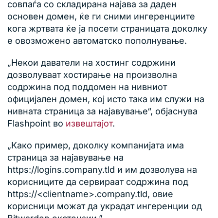
совпаѓа со складирана најава за даден
основен домен, ќе ги сними ингеренциите
кога жртвата ќе ја посети страницата доколку
е овозможено автоматско пополнување.
„Некои даватели на хостинг содржини
дозволуваат хостирање на произволна
содржина под поддомен на нивниот
официјален домен, кој исто така им служи на
нивната страница за најавување“, објаснува
Flashpoint во
извештајот
.
„Како пример, доколку компанијата има
страница за најавување на
https://logins.company.tld и им дозволува на
корисниците да сервираат содржина под
https://<clientname>.company.tld, овие
корисници можат да украдат ингеренции од