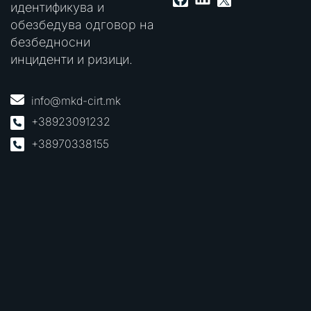
идентификува и
обезбедува одговор на
безбедносни
инциденти и ризици.
info@mkd-cirt.mk
+38923091232
+38970338155