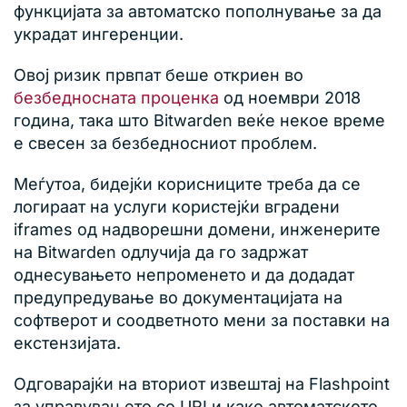
функцијата за автоматско пополнување за да
украдат ингеренции.
Овој ризик првпат беше откриен во
безбедносната проценка
од ноември 2018
година, така што Bitwarden веќе некое време
е свесен за безбедносниот проблем.
Меѓутоа, бидејќи корисниците треба да се
логираат на услуги користејќи вградени
iframes од надворешни домени, инженерите
на Bitwarden одлучија да го задржат
однесувањето непроменето и да додадат
предупредување во документацијата на
софтверот и соодветното мени за поставки на
екстензијата.
Одговарајќи на вториот извештај на Flashpoint
за управувањето со URI и како автоматското