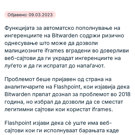
Објавено: 09.03.2023
Функцијата за автоматско пополнување на
ингеренциите на Bitwarden содржи ризично
однесување што може да дозволи
малициозните iframes вградени во доверливи
веб-сајтови да ги украдат ингеренциите на
луѓето и да ги испратат до напаѓачот.
Проблемот беше пријавен од страна на
аналитичарите на Flashpoint, кои изјавија дека
Bitwarden првпат дознал за проблемот во 2018
година, но избрал да дозволи да се сместат
легитимни сајтови кои користат iframes.
Flashpoint изјави дека сè уште има веб-
сајтови кои ги исполнуваат барањата каде