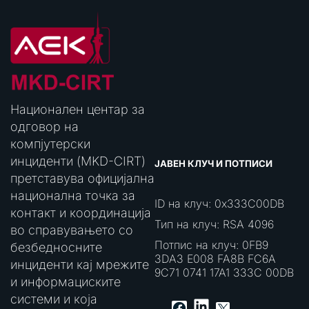
Национален центар за
одговор на
компјутерски
инциденти (MKD-CIRT)
ЈАВЕН КЛУЧ И ПОТПИСИ
претставува официјална
национална точка за
ID на клуч: 0x333C00DB
контакт и координација
Тип на клуч: RSA 4096
во справувањето со
Потпис на клуч: 0FB9
безбедносните
3DA3 E008 FA8B FC6A
инциденти кај мрежите
9C71 0741 17A1 333C 00DB
и информациските
системи и која
LinkedIn
Facebook
X