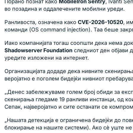
Порано познат како
MobileIron Sentry
, Ivanti 
во позадина и оддалечените мобилни уреди.
Ранливоста, означена како
CVE-2026-10520
, и
команди (OS command injection). Таа беше зак
Иако компанијата тогаш соопшти дека нема док
Shadowserver Foundation
следниот ден објави д
уредите изложени на интернет.
Организацијата додаде дека нивните скенирања 
веројатно е поголем бидејќи нивниот пребарува
„Денес забележуваме голем број обиди за експл
скенирања гледаме 19 ранливи инстанци, од кои
Сепак, најверојатно и сите останати се компро
„Нашата детекција е ограничена бидејќи до по
блокирање на нашите системи). Ако сè уште не 