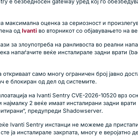
Sentry е безбедносен gateway уред кој го обезбед
ма максимална оценка за сериозност и произлегу
рпена од
Ivanti
во вторникот со објавувањето на в
ази за злоупотреба на ранливоста во реални нап
ека напаѓачите веќе инсталирале задни врати (ba
откриваат само многу ограничен број јавно доста
ч е блокиран од дел од системите.
оатација на Ivanti Sentry CVE-2026-10520 врз ос
 најмалку 2 веќе имаат инсталирани задни врати 
митирани“, предупреди Shadowserver.
веќе Ivanti Sentry инстанци не можеме да прист
сте ја инсталирале закрпата, многу е веројатно 