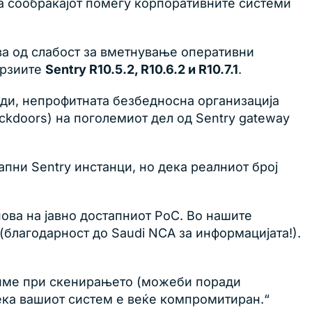
ува сообраќајот помеѓу корпоративните системи
ва од слабост за вметнување оперативни
ерзиите
Sentry R10.5.2, R10.6.2 и R10.7.1
.
ади, непрофитната безбедносна организација
ckdoors) на поголемиот дел од Sentry gateway
пни Sentry инстанци, но дека реалниот број
нова на јавно достапниот PoC. Во нашите
(благодарност до Saudi NCA за информацијата!).
апиме при скенирањето (можеби поради
дека вашиот систем е веќе компромитиран.“