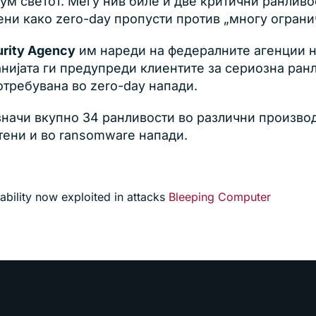
ум светот. Меѓу нив биле и две критични ранлив
ни како zero-day пропусти против „многу огранич
urity Agency
им нареди на федералните агенции 
панијата ги предупреди клиентите за сериозна ра
отребувана во zero-day напади.
значи вкупно 34 ранливости во различни производ
тени и во ransomware напади.
ability now exploited in attacks
Bleeping Computer