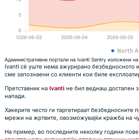
Административни портали на Ivanti Sentry изложени на
Ivanti сè уште нема ажурирано безбедносното и
сме запознаени со клиенти кои биле експлоати
Претставник на
Ivanti
не бил веднаш достапен з
напади.
Хакерите често ги таргетираат безбедносните п
мрежи на жртвите, овозможувајќи кражба на чу
На пример, во последните неколку години пове