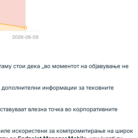
таму стои дека „во моментот на објавување не
л дополнителни информации за тековните
тставуваат влезна точка во корпоративните
i биле искористени за компромитирање на широк