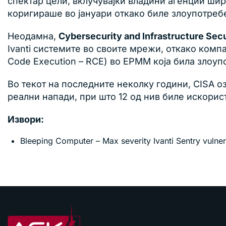
спектар цели, вклучувајќи владини агенции шир
коригираше во јануари откако биле злоупотребе
Неодамна,
Cybersecurity and Infrastructure Sec
Ivanti системите во своите мрежи, откако ком
Code Execution – RCE) во EPMM која била злоуп
Во текот на последните неколку години, CISA о
реални напади, при што 12 од нив биле искорис
Извори:
Bleeping Computer – Max severity Ivanti Sentry vulner