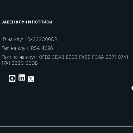
ЈАВЕН КЛУЧ И ПОТПИСИ
ID на клуч: 0x333C00DB
Тип на клуч: RSA 4096
Потпис на клуч: 0FB9 3DA3 E008 FA8B FC6A 9C71 0741
17A1 333C 00DB
LinkedIn
Facebook
X