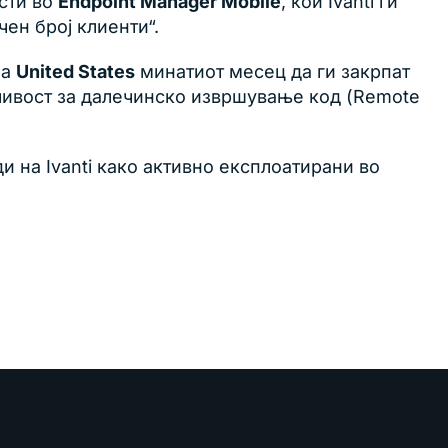
ости во
Endpoint Manager Mobile
, кои Ivanti ги
ен број клиенти“.
на
United States
минатиот месец да ги закрпат
нливост за далечинско извршување код (Remote
и на Ivanti како активно експлоатирани во