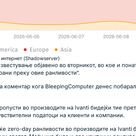
 интернет (Shadowserver)
звестување објавено во вторникот, во кое и пона
рани преку овие ранливости“.
а коментар кога BleepingComputer денес побара
ропусти во производите на Ivanti бидејќи тие пре
вствителни податоци на клиенти и компании.
ќе zero-day ранливости во производите на Ivant