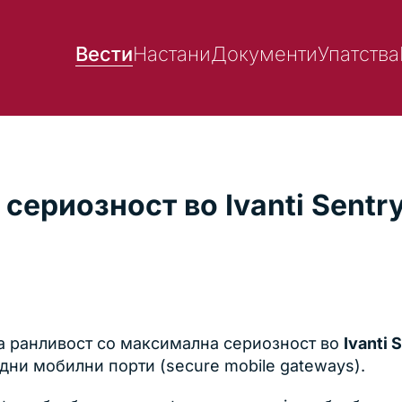
Вести
Настани
Документи
Упатства
ериозност во Ivanti Sentry
а ранливост со максимална сериозност во
Ivanti 
дни мобилни порти (secure mobile gateways).