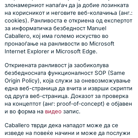
злонамерниот напаѓач да ја добие лозинката
на корисникот и неговите веб-колачиња (анг.:
cookies). Ранливоста е откриена од експертот
за информатичка безбедност Manuel
Caballero, кој има големо искуство во
пронаоѓање на ранливости во Microsoft
Internet Explorer и Microsoft Edge.
Откриената ранливост ја заобиколува
безбедносната функционалност SOP (Same
Origin Policy), која служи за оневозможување
една веб-страница да вчита и изврши скрипти
од друга веб-страница. Доказот за проверка
на концептот (анг: proof-of-concept) е објавен
и во форма на
видео
запис.
Caballero тврди дека нападот може да се
изведе на повеќе начини и може да послужи