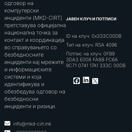
одговор на
компјутерски
инциденти (MKD-CIRT)
ЈАВЕН КЛУЧ И ПОТПИСИ
претставува официјална
национална точка за
ID на клуч: 0x333C00DB
контакт и координација
Тип на клуч: RSA 4096
во справувањето со
Потпис на клуч: 0FB9
безбедносните
3DA3 E008 FA8B FC6A
инциденти кај мрежите
9C71 0741 17A1 333C 00DB
и информациските
системи и која
LinkedIn
Facebook
X
идентификува и
обезбедува одговор на
безбедносни
инциденти и ризици.
info@mkd-cirt.mk