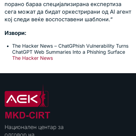
порано бараа специјализирана експертиза
сега можат да бидат оркестрирани од AI агент
кој следи веќе воспоставени шаблони.“
Извори:
The Hacker News – ChatGPhish Vulnerability Turns
ChatGPT Web Summaries Into a Phishing Surface
The Hacker News
Национален центар за
одговор на