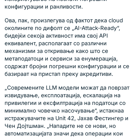
конфигурации и ранливости.
Ова, пак, произлегува од фактот дека cloud
околините по дифолт се „AI-Attack-Ready“,
бидејќи секоја активност има свој API
еквивалент, располагаат со различни
механизми за откривање како што се
метаподатоци и сервиси за енумерација,
содржат бројни погрешни конфигурации и се
базираат на пристап преку акредитиви.
„Современите LLM модели можат да поврзат
извидување, експлоатација, ескалација на
привилегии и ексфилтрација на податоци со
минимално човечко насочување“, истакнаа
истражувачите на Unit 42, Јахав Фестингер и
Чен Дојтшман. „Нападите не се нови, но
автоматизацијата значи дека операции кои