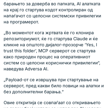
барањето за доверба во папката, AI алатката
на крај го стартува кодот контролиран од
напаѓачот со целосни системски привилегии
на програмерот.
„Во моментот кога жртвата ќе го клонира
репозиториумот, ќе го стартува Claude и ќе
кликне на општото дијалог-прозорче ‘Yes, I
trust this folder’, MCP серверот се стартува
како природен процес на оперативниот
систем со целосни кориснички привилегии“,
наведува Adversa AI.
„Payload-от се извршува при стартување на
серверот, пред какви било повици на алатки и
без дополнителни барања.“
Овие откритија се совпаѓаат со откривањето