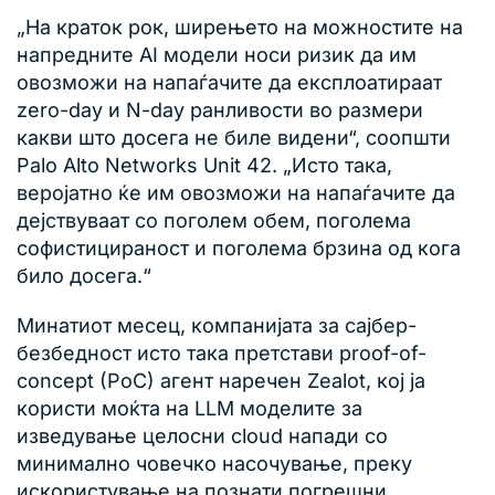
„На краток рок, ширењето на можностите на
напредните AI модели носи ризик да им
овозможи на напаѓачите да експлоатираат
zero-day и N-day ранливости во размери
какви што досега не биле видени“, соопшти
Palo Alto Networks Unit 42. „Исто така,
веројатно ќе им овозможи на напаѓачите да
дејствуваат со поголем обем, поголема
софистицираност и поголема брзина од кога
било досега.“
Минатиот месец, компанијата за сајбер-
безбедност исто така претстави proof-of-
concept (PoC) агент наречен Zealot, кој ја
користи моќта на LLM моделите за
изведување целосни cloud напади со
минимално човечко насочување, преку
искористување на познати погрешни