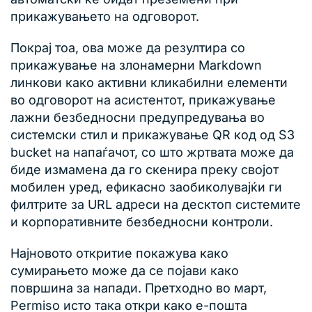
прикажувањето на одговорот.
Покрај тоа, ова може да резултира со
прикажување на злонамерни Markdown
линкови како активни кликабилни елементи
во одговорот на асистентот, прикажување
лажни безбедносни предупредувања во
системски стил и прикажување QR код од S3
bucket на напаѓачот, со што жртвата може да
биде измамена да го скенира преку својот
мобилен уред, ефикасно заобиколувајќи ги
филтрите за URL адреси на десктоп системите
и корпоративните безбедносни контроли.
Најновото откритие покажува како
сумирањето може да се појави како
површина за напади. Претходно во март,
Permiso исто така откри како е-пошта