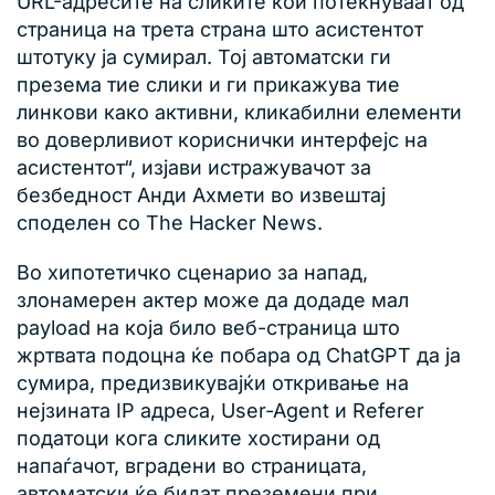
URL-адресите на сликите кои потекнуваат од
страница на трета страна што асистентот
штотуку ја сумирал. Тој автоматски ги
презема тие слики и ги прикажува тие
линкови како активни, кликабилни елементи
во доверливиот кориснички интерфејс на
асистентот“, изјави истражувачот за
безбедност Анди Ахмети во извештај
споделен со The Hacker News.
Во хипотетичко сценарио за напад,
злонамерен актер може да додаде мал
payload на која било веб-страница што
жртвата подоцна ќе побара од ChatGPT да ја
сумира, предизвикувајќи откривање на
нејзината IP адреса, User-Agent и Referer
податоци кога сликите хостирани од
напаѓачот, вградени во страницата,
автоматски ќе бидат преземени при