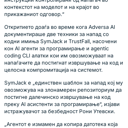
контекстот на моделот и на крајот во
прикажаниот одговор.“
Откритието доаѓа во време кога Adversa AI
документираше две техники за напад со
кодни имиња SymJack и TrustFall, насочени
кон AI агенти за програмирање и agentic
coding CLI алатки кои им овозможуваат на
напаѓачите да постигнат извршување на код и
целосна компромитација на системот.
SymJack е „единствен шаблон за напад кој му
овозможува на злонамерен репозиториум да
постигне далечинско извршување на код
преку AI асистенти за програмирање“, изјави
истражувачот за безбедност Рони Утевски.
„Агентот е измамен да копира датотека која