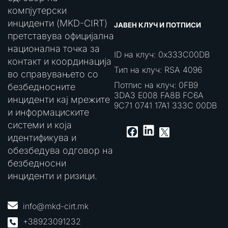
компјутерски
инциденти (MKD-CIRT)
ЈАВЕН КЛУЧ И ПОТПИСИ
претставува официјална
национална точка за
ID на клуч: 0x333C00DB
контакт и координација
Тип на клуч: RSA 4096
во справувањето со
Потпис на клуч: 0FB9
безбедносните
3DA3 E008 FA8B FC6A
инциденти кај мрежите
9C71 0741 17A1 333C 00DB
и информациските
системи и која
LinkedIn
Facebook
X
идентификува и
обезбедува одговор на
безбедносни
инциденти и ризици.
info@mkd-cirt.mk
+38923091232