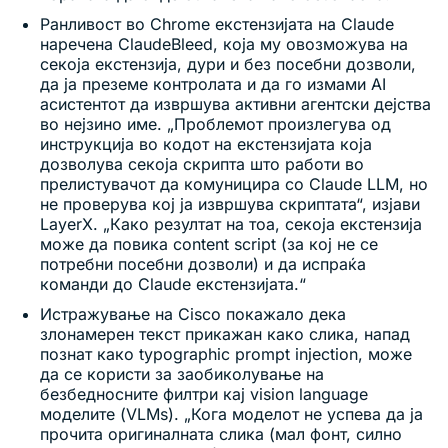
Ранливост во Chrome екстензијата на Claude
наречена ClaudeBleed, која му овозможува на
секоја екстензија, дури и без посебни дозволи,
да ја преземе контролата и да го измами AI
асистентот да извршува активни агентски дејства
во нејзино име. „Проблемот произлегува од
инструкција во кодот на екстензијата која
дозволува секоја скрипта што работи во
прелистувачот да комуницира со Claude LLM, но
не проверува кој ја извршува скриптата“, изјави
LayerX. „Како резултат на тоа, секоја екстензија
може да повика content script (за кој не се
потребни посебни дозволи) и да испраќа
команди до Claude екстензијата.“
Истражување на Cisco покажало дека
злонамерен текст прикажан како слика, напад
познат како typographic prompt injection, може
да се користи за заобиколување на
безбедносните филтри кај vision language
моделите (VLMs). „Кога моделот не успева да ја
прочита оригиналната слика (мал фонт, силно