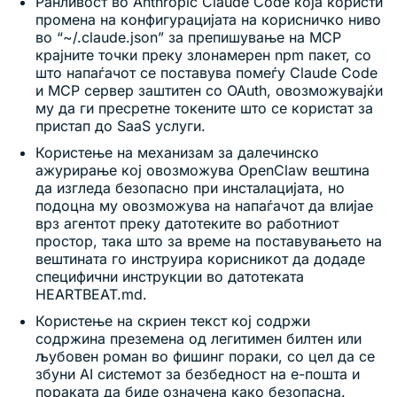
Ранливост во Anthropic Claude Code која користи
промена на конфигурацијата на корисничко ниво
во “~/.claude.json” за препишување на MCP
крајните точки преку злонамерен npm пакет, со
што напаѓачот се поставува помеѓу Claude Code
и MCP сервер заштитен со OAuth, овозможувајќи
му да ги пресретне токените што се користат за
пристап до SaaS услуги.
Користење на механизам за далечинско
ажурирање кој овозможува OpenClaw вештина
да изгледа безопасно при инсталацијата, но
подоцна му овозможува на напаѓачот да влијае
врз агентот преку датотеките во работниот
простор, така што за време на поставувањето на
вештината го инструира корисникот да додаде
специфични инструкции во датотеката
HEARTBEAT.md.
Користење на скриен текст кој содржи
содржина преземена од легитимен билтен или
љубовен роман во фишинг пораки, со цел да се
збуни AI системот за безбедност на е-пошта и
пораката да биде означена како безопасна.