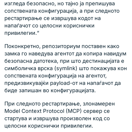
изгледа безопасно, но тајно ја препишува
сопствената конфигурација, а при следното
рестартирање се извршува кодот на
напаѓачот со целосни кориснички
привилегии.“
Поконкретно, репозиториум поставен како
замка го наведува агентот да копира навидум
безопасна датотека, при што дестинацијата е
симболичка врска (symlink) што покажува кон
сопствената конфигурација на агентот,
предизвикувајќи payload-от на напаѓачот да
биде запишан во конфигурацијата.
При следното рестартирање, злонамерен
Model Context Protocol (MCP) сервер се
стартува и извршува произволен код со
целосни кориснички привилегии.