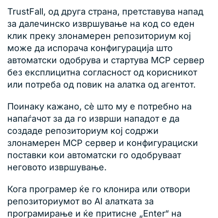
TrustFall, од друга страна, претставува напад
за далечинско извршување на код со еден
клик преку злонамерен репозиториум кој
може да испорача конфигурација што
автоматски одобрува и стартува MCP сервер
без експлицитна согласност од корисникот
или потреба од повик на алатка од агентот.
Поинаку кажано, сè што му е потребно на
напаѓачот за да го изврши нападот е да
создаде репозиториум кој содржи
злонамерен MCP сервер и конфигурациски
поставки кои автоматски го одобруваат
неговото извршување.
Кога програмер ќе го клонира или отвори
репозиториумот во AI алатката за
програмирање и ќе притисне „Enter“ на