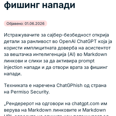
фишинг напади
Објавено: 01.06.2026
Истражувачите за сајбер-безбедност открија
детали за ранливост во OpenAI ChatGPT која ја
користи имплицитната доверба на асистентот
за вештачка интелигенција (AI) во Markdown
линкови и слики за да активира prompt
injection напади и да отвори врата за фишинг
напади.
Техниката е наречена ChatGPhish од страна
на Permiso Security.
„Рендерерот на одговори на chatgpt.com им
верува на Markdown линковите и Markdown