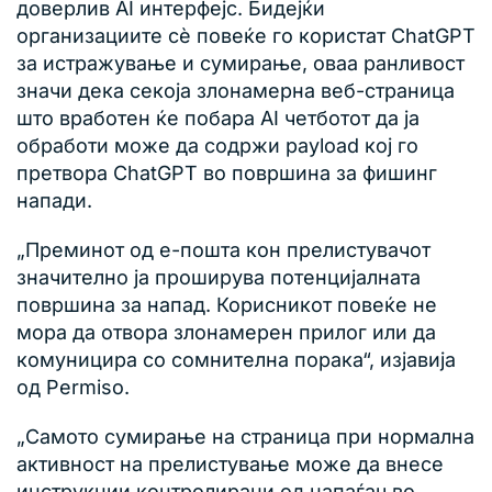
доверлив AI интерфејс. Бидејќи
организациите сè повеќе го користат ChatGPT
за истражување и сумирање, оваа ранливост
значи дека секоја злонамерна веб-страница
што вработен ќе побара AI четботот да ја
обработи може да содржи payload кој го
претвора ChatGPT во површина за фишинг
напади.
„Преминот од е-пошта кон прелистувачот
значително ја проширува потенцијалната
површина за напад. Корисникот повеќе не
мора да отвора злонамерен прилог или да
комуницира со сомнителна порака“, изјавија
од Permiso.
„Самото сумирање на страница при нормална
активност на прелистување може да внесе
инструкции контролирани од напаѓач во