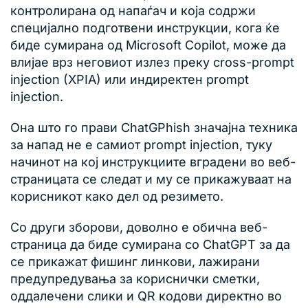
контролирана од напаѓач и која содржи
специјално подготвени инструкции, кога ќе
биде сумирана од Microsoft Copilot, може да
влијае врз неговиот излез преку cross-prompt
injection (XPIA) или индиректен prompt
injection.
Она што го прави ChatGPhish значајна техника
за напад не е самиот prompt injection, туку
начинот на кој инструкциите вградени во веб-
страницата се следат и му се прикажуваат на
корисникот како дел од резимето.
Со други зборови, доволно е обична веб-
страница да биде сумирана со ChatGPT за да
се прикажат фишинг линкови, лажирани
предупредувања за кориснички сметки,
оддалечени слики и QR кодови директно во