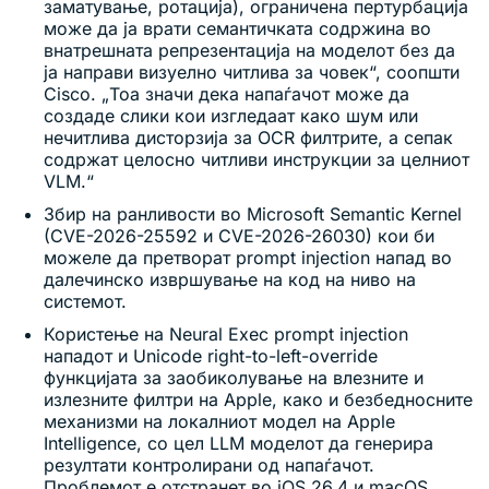
заматување, ротација), ограничена пертурбација
може да ја врати семантичката содржина во
внатрешната репрезентација на моделот без да
ја направи визуелно читлива за човек“, соопшти
Cisco. „Тоа значи дека напаѓачот може да
создаде слики кои изгледаат како шум или
нечитлива дисторзија за OCR филтрите, а сепак
содржат целосно читливи инструкции за целниот
VLM.“
Збир на ранливости во Microsoft Semantic Kernel
(CVE-2026-25592 и CVE-2026-26030) кои би
можеле да претворат prompt injection напад во
далечинско извршување на код на ниво на
системот.
Користење на Neural Exec prompt injection
нападот и Unicode right-to-left-override
функцијата за заобиколување на влезните и
излезните филтри на Apple, како и безбедносните
механизми на локалниот модел на Apple
Intelligence, со цел LLM моделот да генерира
резултати контролирани од напаѓачот.
Проблемот е отстранет во iOS 26.4 и macOS