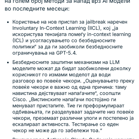
на голем број методи за напад врз AI модели
во последните месеци:
Користење на нов пристап за jailbreak наречен
Involuntary In-Context Learning (IICL), кој „ја
искористува тензијата помеѓу in-context learning
(ICL) и усогласувањето со безбедносните
политики“ за да ги заобиколи безбедносните
ограничувања на GPT-5.4.
Безбедносните заштитни механизми на LLM
моделите можат да бидат заобиколени доколку
корисникот го измами моделот да води
разговор во повеќе чекори. „Оценувањето преку
повеќе чекори е важно од една причина: таму
навистина дејствуваат напаѓачите“, соопшти
Cisco. „Вистинските напаѓачи постојано ги
менуваат пристапите. Тие ги преформулираат
одбивањата, ги разделуваат задачите низ повеќе
чекори, преземаат различни улоги и постепено ја
ескалираат активноста. Тестирање со еден
чекор не може да го забележи тоа.“