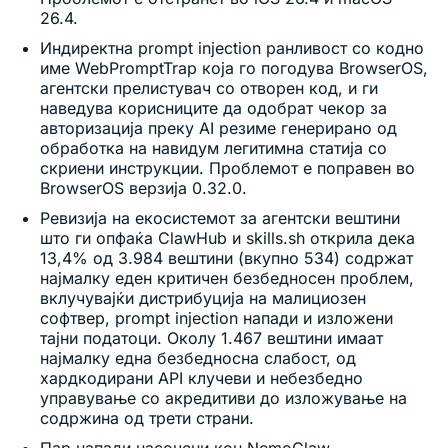
26.4.
Индиректна prompt injection ранливост со кодно
име WebPromptTrap која го погодува BrowserOS,
агентски прелистувач со отворен код, и ги
наведува корисниците да одобрат чекор за
авторизација преку AI резиме генерирано од
обработка на навидум легитимна статија со
скриени инструкции. Проблемот е поправен во
BrowserOS верзија 0.32.0.
Ревизија на екосистемот за агентски вештини
што ги опфаќа ClawHub и skills.sh открила дека
13,4% од 3.984 вештини (вкупно 534) содржат
најмалку еден критичен безбедносен проблем,
вклучувајќи дистрибуција на малициозен
софтвер, prompt injection напади и изложени
тајни податоци. Околу 1.467 вештини имаат
најмалку една безбедносна слабост, од
хардкодирани API клучеви и небезбедно
управување со акредитиви до изложување на
содржина од трети страни.