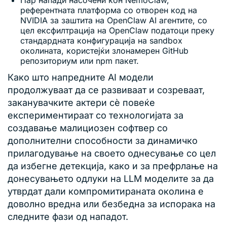
Пар напади насочени кон NemoClaw,
референтната платформа со отворен код на
NVIDIA за заштита на OpenClaw AI агентите, со
цел ексфилтрација на OpenClaw податоци преку
стандардната конфигурација на sandbox
околината, користејќи злонамерен GitHub
репозиториум или npm пакет.
Како што напредните AI модели
продолжуваат да се развиваат и созреваат,
заканувачките актери сè повеќе
експериментираат со технологијата за
создавање малициозен софтвер со
дополнителни способности за динамичко
прилагодување на своето однесување со цел
да избегне детекција, како и за префрлање на
донесувањето одлуки на LLM моделите за да
утврдат дали компромитираната околина е
доволно вредна или безбедна за испорака на
следните фази од нападот.