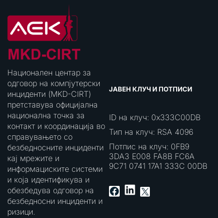
Национален центар за
одговор на компјутерски
ЈАВЕН КЛУЧ И ПОТПИСИ
инциденти (MKD-CIRT)
претставува официјална
национална точка за
ID на клуч: 0x333C00DB
контакт и координација во
Тип на клуч: RSA 4096
справувањето со
Потпис на клуч: 0FB9
безбедносните инциденти
3DA3 E008 FA8B FC6A
кај мрежите и
9C71 0741 17A1 333C 00DB
информациските системи
и која идентификува и
LinkedIn
Facebook
X
обезбедува одговор на
безбедносни инциденти и
ризици.