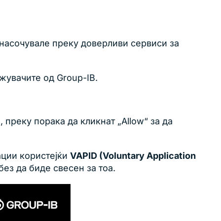
енасочувале преку доверливи сервиси за
жувачите од Group-IB.
 преку порака да кликнат „Allow“ за да
ации користејќи
VAPID (Voluntary Application
ез да биде свесен за тоа.