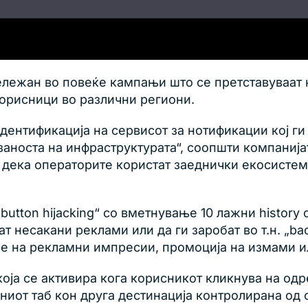
бележан во повеќе кампањи што се претставуваат
орисници во различни региони.
идентификација на сервисот за нотификации кој г
аноста на инфраструктурата“, соопшти компанијат
 дека операторите користат заеднички екосисте
button hijacking“ со вметнување 10 лажни history 
несакани реклами или да ги заробат во т.н. „back
е на рекламни импресии, промоција на измами 
која се активира кога корисникот кликнува на одр
ниот таб кон друга дестинација контролирана од 