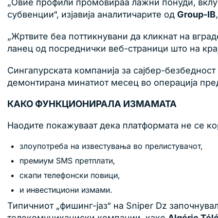
„Овие профили промовираа лажни понуди, вклу
субвенции“, изјавија аналитичарите од
Group-IB
„Жртвите беа поттикнувани да кликнат на вград
ланец од посреднички веб-страници што на кра
Сингапурската компанија за сајбер-безбедност
демонтирана минатиот месец во операција пр
КАКО ФУНКЦИОНИРАЛА ИЗМАМАТА
Наодите покажуваат дека платформата не се ко
злоупотреба на известувања во прелистувачот,
премиум SMS претплати,
скапи телефонски повици,
и инвестициони измами.
Типичниот „фишинг-јаз“ на Sniper Dz започнув
телекомуникациски компании, како
Algérie Té