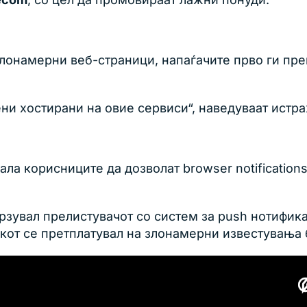
злонамерни веб-страници, напаѓачите прво ги пр
ни хостирани на овие сервиси“, наведуваат истра
а корисниците да дозволат browser notifications,
врзувал прелистувачот со систем за push нотифик
икот се претплатувал на злонамерни известувања б