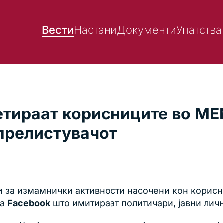
Вести
Настани
Документи
Упатства
гетираат корисниците во M
 прелистувачот
и за измамнички активности насочени кон корисн
на
Facebook
што имитираат политичари, јавни лич