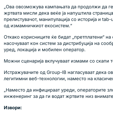
„Ова овозможува кампањата да продолжи да ген
жртвата мисли дека веќе ја напуштила страниц
прелистувачот, манипулација со историја и ta
од измамничкиот екосистем.“
Откако корисниците ќе бидат „претплатени“ на 
насочуваат кон систем за дистрибуција на сообр
уред, локација и мобилен оператор.
Можни сценарија вклучуваат измами со скапи 
Истражувачите од Group-IB нагласуваат дека о
легитимни веб-технологии, наместо на класиче
„Наместо да инфицираат уреди, операторите зл
инженеринг за да ги водат жртвите низ внимате
Извори: