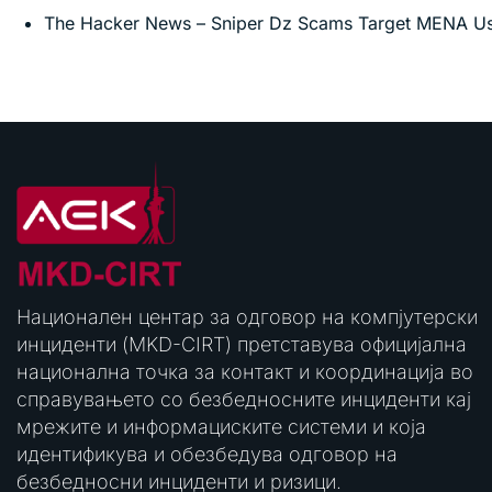
The Hacker News – Sniper Dz Scams Target MENA Use
Национален центар за одговор на компјутерски
инциденти (MKD-CIRT) претставува официјална
национална точка за контакт и координација во
справувањето со безбедносните инциденти кај
мрежите и информациските системи и која
идентификува и обезбедува одговор на
безбедносни инциденти и ризици.