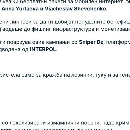
чувајќи бесплатни пакети за мобилен интернет, 
,
Anna Yurtaeva
и
Viacheslav Shevchenko
.
ени линкови за да ги добијат понудените бенефиц
ј водеше до фишинг инфраструктура и монетизациј
 ги поврзува овие кампањи со
Sniper Dz
, платфор
едводена од
INTERPOL
.
ристела само за кражба на лозинки, туку и за ге
ал со локализирани измамнички пораки, каде крим
lécom
, со цел да промовираат лажни понуди.