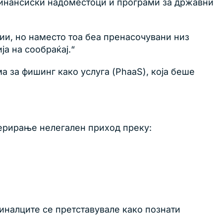
финансиски надоместоци и програми за државни
ии, но наместо тоа беа пренасочувани низ
а на сообраќај.“
ма за фишинг како услуга (PhaaS), која беше
нерирање нелегален приход преку:
иналците се претставувале како познати