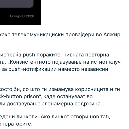
 како телекомуникациски провајдери во Алжир,
и испраќа push пораките, нивната повторна
а. „Конзистентното појавување на истиот клуч
м за push-нотификации наместо независни
состојби, со што ги измамува корисниците и ги
-button prison“, каде остануваат во
или доставување злонамерна содржина.
едени линкови. Ако линкот отвори нов таб,
операторите.