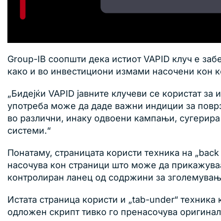
Group-IB соопшти дека истиот VAPID клуч е за
како и во инвестициони измами насочени кон к
„Бидејќи VAPID јавните клучеви се користат за 
употреба може да даде важни индиции за поврз
во различни, инаку одвоени кампањи, сугерира
системи.“
Понатаму, страницата користи техника на „back 
насочува кон страници што може да прикажуваат 
контролиран ланец од содржини за зголемувањ
Истата страница користи и „tab-under“ техника 
одложен скрипт тивко го пренасочува оригинал