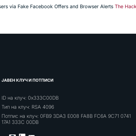
rs via Fake Facebook Offers and Browser Alerts
The Hac
ЈАВЕН КЛУЧ И ПОТПИСИ
ID на клуч: 0x333C00DB
Тип на клуч: RSA 4096
Потпис на клуч: 0FB9 3DA3 E008 FA8B FC6A 9C71 0741
17A1 333C 00DB