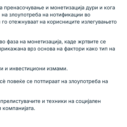
а пренасочување и монетизација дури и кога
 на злоупотреба на нотификации во
м го отежнуваат на корисниците излегувањето
во фаза на монетизација, каде жртвите се
 прикажана врз основа на фактори како тип на
и и инвестициони измами.
è повеќе се потпираат на злоупотреба на
прелистувачите и техники на социјален
 компанијата.