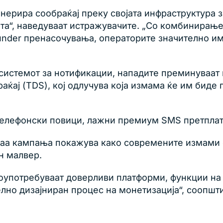
ерира сообраќај преку својата инфраструктура з
ата“, наведуваат истражувачите. „Со комбинирање
b-under пренасочувања, операторите значително и
системот за нотификации, нападите преминуваат 
аќај (TDS), кој одлучува која измама ќе им биде
телефонски повици, лажни премиум SMS претплат
ваа кампања покажува како современите измами с
н малвер.
оупотребуваат доверливи платформи, функции на 
лно дизајниран процес на монетизација“, соопшти