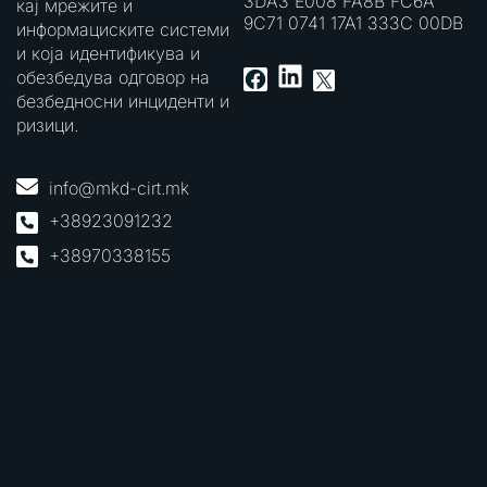
3DA3 E008 FA8B FC6A
кај мрежите и
9C71 0741 17A1 333C 00DB
информациските системи
и која идентификува и
LinkedIn
Facebook
X
обезбедува одговор на
безбедносни инциденти и
ризици.
info@mkd-cirt.mk
+38923091232
+38970338155