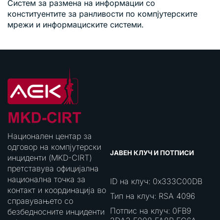
Систем за размена на информации со
конституентите за ранливости по компјутерските
мрежи и информациските системи.
Национален центар за
одговор на компјутерски
ЈАВЕН КЛУЧ И ПОТПИСИ
инциденти (MKD-CIRT)
претставува официјална
национална точка за
ID на клуч: 0x333C00DB
контакт и координација во
Тип на клуч: RSA 4096
справувањето со
Потпис на клуч: 0FB9
безбедносните инциденти