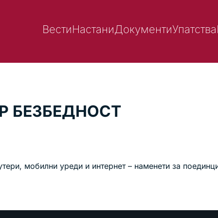
Вести
Настани
Документи
Упатства
ЕР БЕЗБЕДНОСТ
утери, мобилни уреди и интернет – наменети за поединц