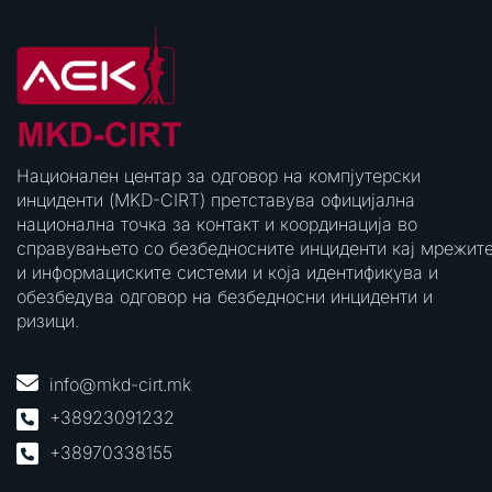
Национален центар за одговор на компјутерски
инциденти (MKD-CIRT) претставува официјална
национална точка за контакт и координација во
справувањето со безбедносните инциденти кај мрежит
и информациските системи и која идентификува и
обезбедува одговор на безбедносни инциденти и
ризици.
info@mkd-cirt.mk
+38923091232
+38970338155