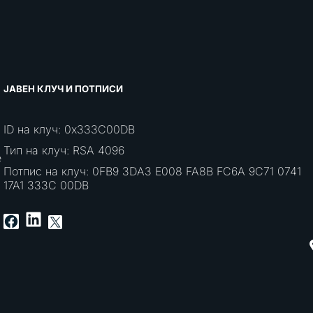
ЈАВЕН КЛУЧ И ПОТПИСИ
ID на клуч: 0x333C00DB
Тип на клуч: RSA 4096
е
Потпис на клуч: 0FB9 3DA3 E008 FA8B FC6A 9C71 0741
17A1 333C 00DB
LinkedIn
Facebook
X