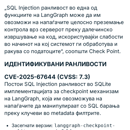
„SQL Injection ранливост во една од
функциите на LangGraph може да им
овозможи на напаѓачите целосно преземање
контрола врз серверот преку далечинско
извршување на код, искористувајќи слабости
во начинот на кој системот ги обработува и
ракува со податоците“, соопшти Check Point.
ИДЕНТИФИКУВАНИ РАНЛИВОСТИ
CVE-2025-67644 (CVSS: 7.3)
Постои SQL Injection ранливост во SQLite
имплементацијата за checkpoint механизам
на LangGraph, која им овозможува на
напаѓачите да манипулираат со SQL барања
преку клучеви во metadata филтрите.
Засегнати верзии:
langgraph-checkpoint-