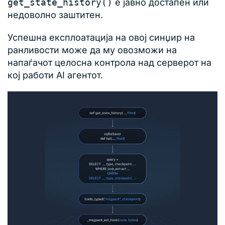
get_state_history()
е јавно достапен или
недоволно заштитен.
Успешна експлоатација на овој синџир на
ранливости може да му овозможи на
напаѓачот целосна контрола над серверот на
кој работи AI агентот.