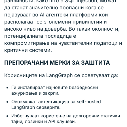
ранливости, како што е SQL Injection, можат
да станат значително поопасни кога се
појавуваат во AI агентски платформи кои
располагаат со зголемени привилегии и
високо ниво на доверба. Во такви околности,
потенцијалната последица е
компромитирање на чувствителни податоци и
критични системи.
ПРЕПОРАЧАНИ МЕРКИ ЗА ЗАШТИТА
Корисниците на LangGraph се советуваат да:
Ги инсталираат најновите безбедносни
ажурирања и закрпи.
Овозможат автентикација за self-hosted
LangGraph серверите.
Избегнуваат користење на долгорочни статички
тајни, лозинки и API клучеви.