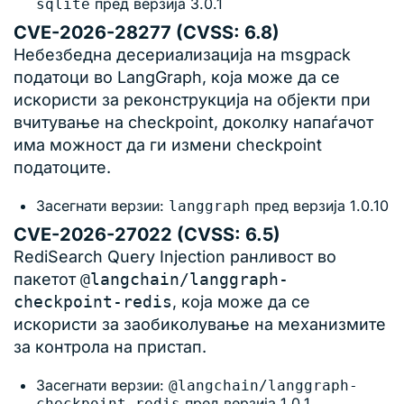
пред верзија 3.0.1
sqlite
CVE-2026-28277 (CVSS: 6.8)
Небезбедна десериализација на msgpack
податоци во LangGraph, која може да се
искористи за реконструкција на објекти при
вчитување на checkpoint, доколку напаѓачот
има можност да ги измени checkpoint
податоците.
Засегнати верзии:
пред верзија 1.0.10
langgraph
CVE-2026-27022 (CVSS: 6.5)
RediSearch Query Injection ранливост во
пакетот
@langchain/langgraph-
checkpoint-redis
, која може да се
искористи за заобиколување на механизмите
за контрола на пристап.
Засегнати верзии:
@langchain/langgraph-
пред верзија 1.0.1
checkpoint-redis