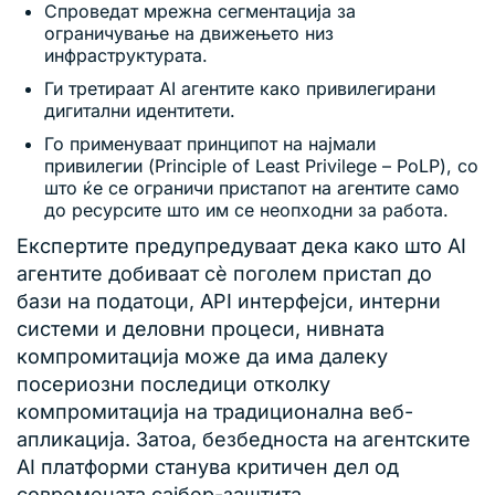
Спроведат мрежна сегментација за
ограничување на движењето низ
инфраструктурата.
Ги третираат AI агентите како привилегирани
дигитални идентитети.
Го применуваат принципот на најмали
привилегии (Principle of Least Privilege – PoLP), со
што ќе се ограничи пристапот на агентите само
до ресурсите што им се неопходни за работа.
Експертите предупредуваат дека како што AI
агентите добиваат сè поголем пристап до
бази на податоци, API интерфејси, интерни
системи и деловни процеси, нивната
компромитација може да има далеку
посериозни последици отколку
компромитација на традиционална веб-
апликација. Затоа, безбедноста на агентските
AI платформи станува критичен дел од
современата сајбер-заштита.