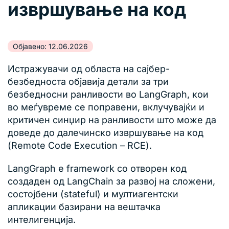
извршување на код
Објавено: 12.06.2026
Истражувачи од областа на сајбер-
безбедноста објавија детали за три
безбедносни ранливости во LangGraph, кои
во меѓувреме се поправени, вклучувајќи и
критичен синџир на ранливости што може да
доведе до далечинско извршување на код
(Remote Code Execution – RCE).
LangGraph е framework со отворен код
создаден од LangChain за развој на сложени,
состојбени (stateful) и мултиагентски
апликации базирани на вештачка
интелигенција.