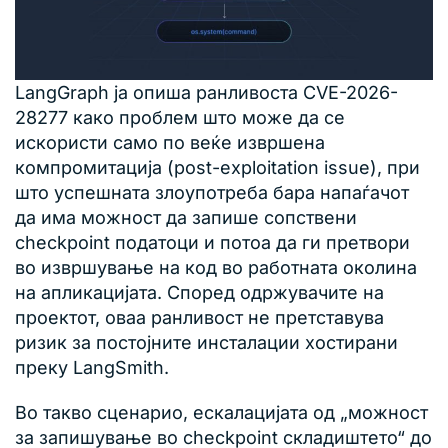
LangGraph ја опиша ранливоста CVE-2026-
28277 како проблем што може да се
искористи само по веќе извршена
компромитација (post-exploitation issue), при
што успешната злоупотреба бара напаѓачот
да има можност да запише сопствени
checkpoint податоци и потоа да ги претвори
во извршување на код во работната околина
на апликацијата. Според одржувачите на
проектот, оваа ранливост не претставува
ризик за постојните инсталации хостирани
преку LangSmith.
Во такво сценарио, ескалацијата од „можност
за запишување во checkpoint складиштето“ до