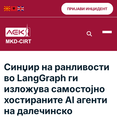
ПРИЈАВИ ИНЦИДЕНТ
Синџир на ранливости
во LangGraph ги
изложува самостојно
хостираните AI агенти
на далечинско