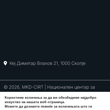
Кеј Димитар Влахов 21, 1000 Скопје
© 2026, MKD-CIRT | Национален центар за
одговор на компјутерски инциденти
Користиме колачиња за да ви обезбедиме најдобро
PGP
RFC2350
Политика за привантост
искуство на нашата веб-страница.
потпис
Можете да дознаете повеќе за колачињата што ги