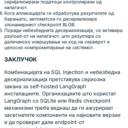
серијализирани податоци контролирани од
напаѓачот.
Кога апликацијата ги обработува резултатите од
барањето, автоматски го десериализира
злонамерниот checkpoint BLOB.
Поради небезбедната десериализација, се активира
payload-от на напаѓачот, што резултира со
далечинско извршување на код на серверот и
целосно компромитирање на системот.
ЗАКЛУЧОК
Комбинацијата на SQL Injection и небезбедна
десериализација претставува сериозна
закана за self-hosted LangGraph
инсталациите. Организациите што користат
LangGraph со SQLite или Redis checkpoint
механизми треба веднаш да ги ажурираат
засегнатите компоненти на најновите верзии
и да проверат дали endpoint-от