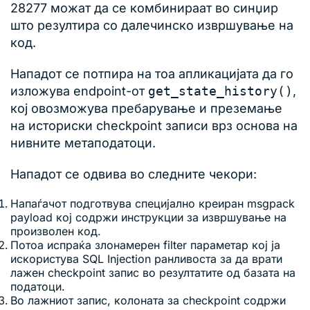
28277 можат да се комбинираат во синџир
што резултира со далечинско извршување на
код.
Нападот се потпира на тоа апликацијата да го
изложува endpoint-от
get_state_history()
,
кој овозможува пребарување и преземање
на историски checkpoint записи врз основа на
нивните метаподатоци.
Нападот се одвива во следните чекори:
Напаѓачот подготвува специјално креиран msgpack
payload кој содржи инструкции за извршување на
произволен код.
Потоа испраќа злонамерен filter параметар кој ја
искористува SQL Injection ранливоста за да врати
лажен checkpoint запис во резултатите од базата на
податоци.
Во лажниот запис, колоната за checkpoint содржи