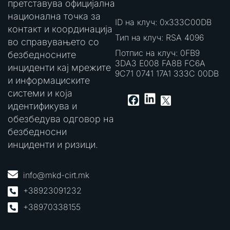
претставува официјална
национална точка за
ID на клуч: 0x333C00DB
контакт и координација
Тип на клуч: RSA 4096
во справувањето со
Потпис на клуч: 0FB9
безбедносните
3DA3 E008 FA8B FC6A
инциденти кај мрежите
9C71 0741 17A1 333C 00DB
и информациските
системи и која
LinkedIn
Facebook
X
идентификува и
обезбедува одговор на
безбедносни
инциденти и ризици.
info@mkd-cirt.mk
+38923091232
+38970338155