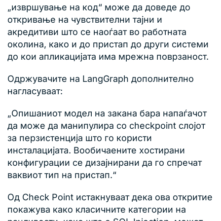
„извршување на код“ може да доведе до
откривање на чувствителни тајни и
акредитиви што се наоѓаат во работната
околина, како и до пристап до други системи
до кои апликацијата има мрежна поврзаност.
Одржувачите на LangGraph дополнително
нагласуваат:
„Опишаниот модел на закана бара напаѓачот
да може да манипулира со checkpoint слојот
за перзистенција што го користи
инсталацијата. Вообичаените хостирани
конфигурации се дизајнирани да го спречат
ваквиот тип на пристап.“
Од Check Point истакнуваат дека ова откритие
покажува како класичните категории на