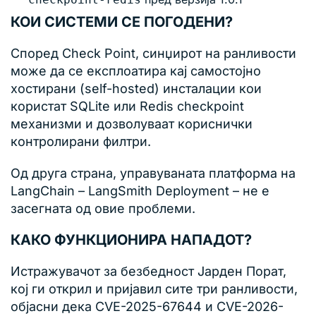
КОИ СИСТЕМИ СЕ ПОГОДЕНИ?
Според Check Point, синџирот на ранливости
може да се експлоатира кај самостојно
хостирани (self-hosted) инсталации кои
користат SQLite или Redis checkpoint
механизми и дозволуваат кориснички
контролирани филтри.
Од друга страна, управуваната платформа на
LangChain – LangSmith Deployment – не е
засегната од овие проблеми.
КАКО ФУНКЦИОНИРА НАПАДОТ?
Истражувачот за безбедност Јарден Порат,
кој ги открил и пријавил сите три ранливости,
објасни дека CVE-2025-67644 и CVE-2026-