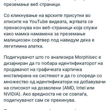
преземање веб страници.
Со кликнување на врските присутни во
описите на YouTube видеата, жртвата се
пренасочува кон веб-страници која служи
како мамка намамена за преземање
малициозен софтвер под навидум дека е
легитимна алатка.
Подигнувачот што го анализира Morphisec е
дизајниран да го побара идентификаторот на
продавачот на графичката картичка
инсталирана на системот и да го спореди со
множество од идентификатори на добавувачи
на списокот на дозволени (AMD, Intel или
NVIDIA). Ако вредноста не се совпаѓа,
подигнувачот сам се прекинува.