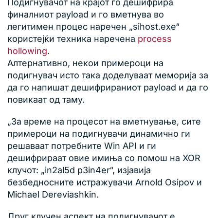
Подигнувачот на крајот го дешифрира
финалниот payload и го вметнува во
легитимен процес наречен „sihost.exe“
користејќи техника наречена
process
hollowing
.
Алтернативно, некои примероци на
подигнувач исто така доделуваат меморија за
да го напишат дешифрираниот payload и да го
повикаат од таму.
„За време на процесот на вметнување, сите
примероци на подигнувачи динамично ги
решаваат потребните Win API и ги
дешифрираат овие имиња со помош на XOR
клучот: „in2al5d p3in4er“, изјавија
безбедносните истражувачи Arnold Osipov и
Michael Dereviashkin.
Друг клучен аспект на подигнувачот е