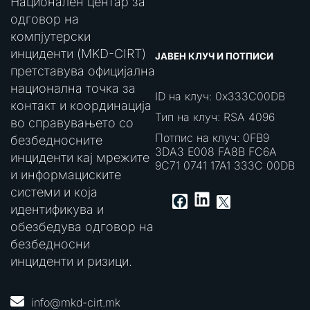
Национален центар за
одговор на
компјутерски
инциденти (MKD-CIRT)
ЈАВЕН КЛУЧ И ПОТПИСИ
претставува официјална
национална точка за
ID на клуч: 0x333C00DB
контакт и координација
Тип на клуч: RSA 4096
во справувањето со
Потпис на клуч: 0FB9
безбедносните
3DA3 E008 FA8B FC6A
инциденти кај мрежите
9C71 0741 17A1 333C 00DB
и информациските
системи и која
LinkedIn
Facebook
X
идентификува и
обезбедува одговор на
безбедносни
инциденти и ризици.
info@mkd-cirt.mk