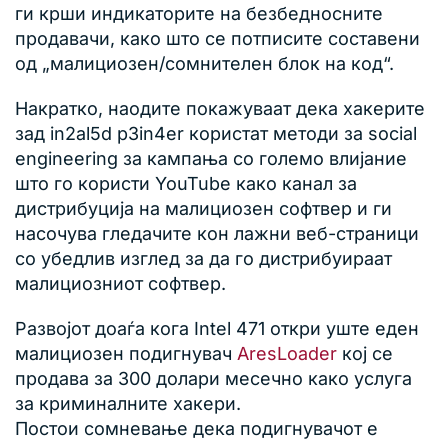
ги крши индикаторите на безбедносните
продавачи, како што се потписите составени
од „малициозен/сомнителен блок на код“.
Накратко, наодите покажуваат дека хакерите
зад in2al5d p3in4er користат методи за social
engineering за кампања со големо влијание
што го користи YouTube како канал за
дистрибуција на малициозен софтвер и ги
насочува гледачите кон лажни веб-страници
со убедлив изглед за да го дистрибуираат
малициозниот софтвер.
Развојот доаѓа кога Intel 471 откри уште еден
малициозен подигнувач
AresLoader
кој се
продава за 300 долари месечно како услуга
за криминалните хакери.
Постои сомневање дека подигнувачот е