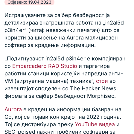
Објавено: 19.04.2023
Истражувачите за сајбер безбедност ја
детализираа внатрешната работа на „in2al5d
p3in4er“ (читај: неважечки печатач) што се
користи за ширење на Aurora малициозен
софтвер за крадење информации.
„Подигнувачот in2al5d p3in4er е компајлиран
со
Embarcadero RAD Studio
и таргетира
работни станици користејќи напредна анти-
VM (виртуелна машина) техника“,
стои
во
извештајот споделен со The Hacker News,
фирмата за сајбер безбедност Morphisec.
Aurora
е крадец на информации базиран на
Go, кој се појави кон крајот на 2022 година.
Тој се дистрибуира преку
YouTube видеа
и
SEO-poised лажни пробиени софтвери за