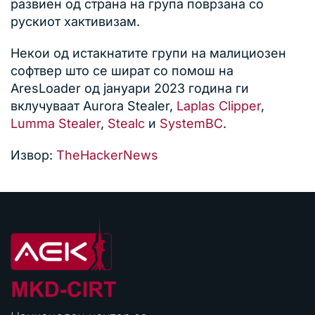
развиен од страна на група поврзана со
рускиот хактивизам.
Некои од истакнатите групи на малициозен
софтвер што се шират со помош на
AresLoader од јануари 2023 година ги
вклучуваат Aurora Stealer,
Laplas Clipper
,
Lumma Stealer
,
Stealc
и
SystemBC
.
Извор:
TheHackerNews