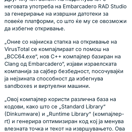
неговата употреба на Embarcadero RAD Studio
за генерирање на извршни датотеки за
повеќе платформи, со што ќе му се овозможи
да избегне откривање.
„Оние со најниска стапка на откривање на
VirusTotal се компајлираат со помош на
„BCC64.exe“, нов C++ компајлер базиран на
Clang од Embarcadero“, изјави израелската
компанија за сајбер безбедност, посочувајќи
ја нејзината способност да избегнува
sandboxes и виртуелни машини.
„Овој компајлер користи различна база на
кодови, како што се „Standard Library“
(Dinkumware) и „Runtime Library“ (компајлер-
rt) и генерира оптимизиран код кој ја менува
влезната точка и текот на извршувањето. Ова