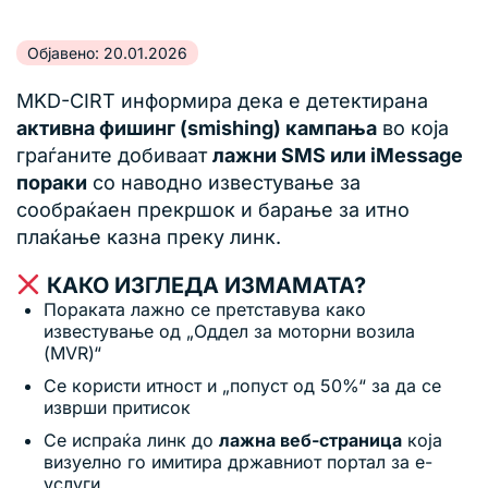
Објавено: 20.01.2026
MKD-CIRT информира дека е детектирана
активна фишинг (smishing) кампања
во која
граѓаните добиваат
лажни SMS или iMessage
пораки
со наводно известување за
сообраќаен прекршок и барање за итно
плаќање казна преку линк.
КАКО ИЗГЛЕДА ИЗМАМАТА?
Пораката лажно се претставува како
известување од „Оддел за моторни возила
(MVR)“
Се користи итност и „попуст од 50%“ за да се
изврши притисок
Се испраќа линк до
лажна веб-страница
која
визуелно го имитира државниот портал за е-
услуги