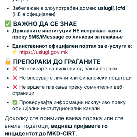
Забележан е злоупотребен домен:
uslugi[.]cfd
(НЕ е официјален)
ВАЖНО ДА СЕ ЗНАЕ
Државните институции НЕ испраќаат казни
преку SMS/iMessage со линкови за плаќање
Единствениот официјален портал за е-услуги е:
https://uslugi.gov.mk
ПРЕПОРАКИ ДО ГРАЃАНИТЕ
Не кликајте на линкови од вакви пораки
Не внесувајте лични или финансиски податоци
Не вршете плаќања преку сомнителни веб-
страници
Проверувајте информации исклучиво преку
официјални институционални канали
Доколку сте примиле ваква порака или сте
внеле податоци,
веднаш пријавете го
инцидентот до MKD-CIRT
.