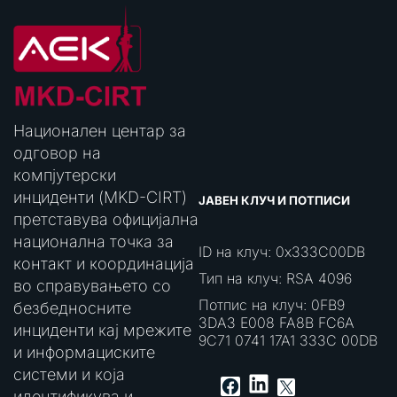
Национален центар за
одговор на
компјутерски
инциденти (MKD-CIRT)
ЈАВЕН КЛУЧ И ПОТПИСИ
претставува официјална
национална точка за
ID на клуч: 0x333C00DB
контакт и координација
Тип на клуч: RSA 4096
во справувањето со
Потпис на клуч: 0FB9
безбедносните
3DA3 E008 FA8B FC6A
инциденти кај мрежите
9C71 0741 17A1 333C 00DB
и информациските
системи и која
LinkedIn
Facebook
X
идентификува и