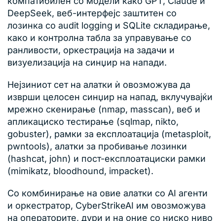
компатибилен со модели како GPT, Claude и
DeepSeek, веб-интерфејс заштитен со
лозинка со audit logging и SQLite складирање,
како и контролна табла за управување со
ранливости, оркестрација на задачи и
визуелизација на синџир на напади.
Нејзиниот сет на алатки ѝ овозможува да
изврши целосен синџир на напад, вклучувајќи
мрежно скенирање (nmap, masscan), веб и
апликациско тестирање (sqlmap, nikto,
gobuster), рамки за експлоатација (metasploit,
pwntools), алатки за пробивање лозинки
(hashcat, john) и пост-експлоатациски рамки
(mimikatz, bloodhound, impacket).
Со комбинирање на овие алатки со AI агенти
и оркестратор, CyberStrikeAI им овозможува
на операторите, дури и на оние со ниско ниво