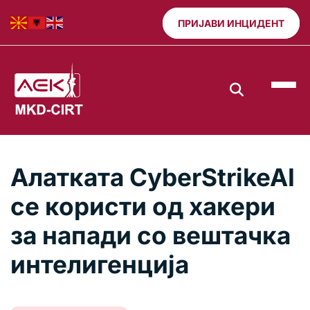
ПРИЈАВИ ИНЦИДЕНТ
Алатката CyberStrikeAI
се користи од хакери
за напади со вештачка
интелигенција