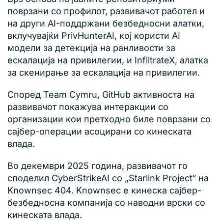
поврзани со профилот, развивачот работел и
на други AI-поддржани безбедносни алатки,
вклучувајќи PrivHunterAI, кој користи AI
модели за детекција на ранливости за
ескалација на привилегии, и InfiltrateX, алатка
за скенирање за ескалација на привилегии.
Според Team Cymru, GitHub активноста на
развивачот покажува интеракции со
организации кои претходно биле поврзани со
сајбер-операции асоцирани со кинеската
влада.
Во декември 2025 година, развивачот го
споделил CyberStrikeAI со „Starlink Project“ на
Knownsec 404. Knownsec е кинеска сајбер-
безбедносна компанија со наводни врски со
кинеската влада.