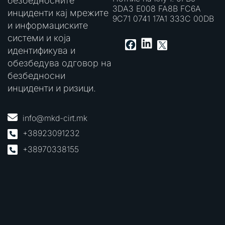
безбедносните
3DA3 E008 FA8B FC6A
инциденти кај мрежите
9C71 0741 17A1 333C 00DB
и информациските
системи и која
LinkedIn
Facebook
X
идентификува и
обезбедува одговор на
безбедносни
инциденти и ризици.
info@mkd-cirt.mk
+38923091232
+38970338155