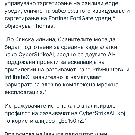
управувано таргетирање на ранливи edge
уреди, слично на забележаното извидување и
таргетирање на Fortinet FortiGate уреди,“
објаснува Thomas.
„Во блиска иднина, бранителите мора да
бидат подготвени за средина каде алатки
како CyberStrikeAI, заедно со другите AI-
поддржани проекти за ескалација на
привилегии на развивачот, како PrivHunterAI и
InfiltrateX, значително ја намалуваат
бариерата за влез во комплексна мрежна
експлоатација.“
Истражувачите исто така го анализирале
профилот на развивачот на CyberStrikeAI, кој
го користи алијасот „Ed1s0nZ.“
Врз основа на јавните репозиториуми