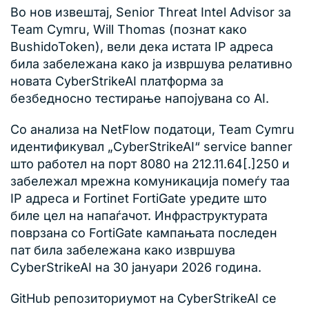
Во нов извештај, Senior Threat Intel Advisor за
Team Cymru, Will Thomas (познат како
BushidoToken), вели дека истата IP адреса
била забележана како ја извршува релативно
новата CyberStrikeAI платформа за
безбедносно тестирање напојувана со AI.
Со анализа на NetFlow податоци, Team Cymru
идентификувал „CyberStrikeAI“ service banner
што работел на порт 8080 на 212.11.64[.]250 и
забележал мрежна комуникација помеѓу таа
IP адреса и Fortinet FortiGate уредите што
биле цел на напаѓачот. Инфраструктурата
поврзана со FortiGate кампањата последен
пат била забележана како извршува
CyberStrikeAI на 30 јануари 2026 година.
GitHub репозиториумот на CyberStrikeAI се