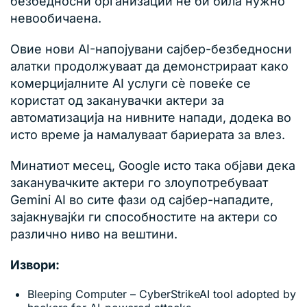
безбедносни организации не би била нужно
невообичаена.
Овие нови AI-напојувани сајбер-безбедносни
алатки продолжуваат да демонстрираат како
комерцијалните AI услуги сè повеќе се
користат од заканувачки актери за
автоматизација на нивните напади, додека во
исто време ја намалуваат бариерата за влез.
Минатиот месец, Google исто така објави дека
заканувачките актери го злоупотребуваат
Gemini AI во сите фази од сајбер-нападите,
зајакнувајќи ги способностите на актери со
различно ниво на вештини.
Извори:
Bleeping Computer – CyberStrikeAI tool adopted by