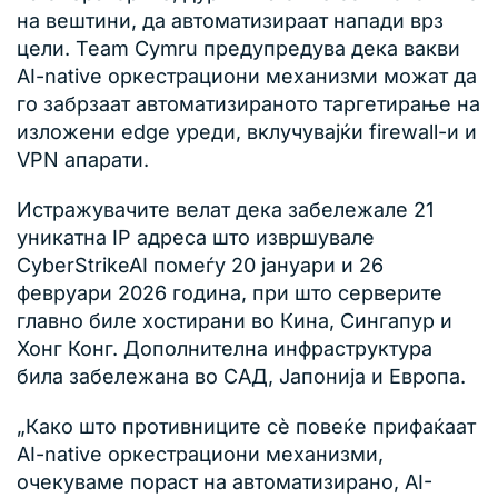
на вештини, да автоматизираат напади врз
цели. Team Cymru предупредува дека вакви
AI-native оркестрациони механизми можат да
го забрзаат автоматизираното таргетирање на
изложени edge уреди, вклучувајќи firewall-и и
VPN апарати.
Истражувачите велат дека забележале 21
уникатна IP адреса што извршувале
CyberStrikeAI помеѓу 20 јануари и 26
февруари 2026 година, при што серверите
главно биле хостирани во Кина, Сингапур и
Хонг Конг. Дополнителна инфраструктура
била забележана во САД, Јапонија и Европа.
„Како што противниците сè повеќе прифаќаат
AI-native оркестрациони механизми,
очекуваме пораст на автоматизирано, AI-