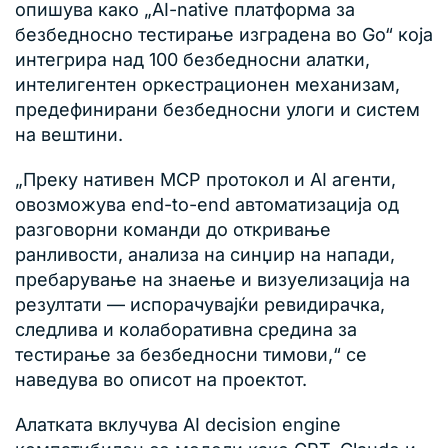
опишува како „AI-native платформа за
безбедносно тестирање изградена во Go“ која
интегрира над 100 безбедносни алатки,
интелигентен оркестрационен механизам,
предефинирани безбедносни улоги и систем
на вештини.
„Преку нативен MCP протокол и AI агенти,
овозможува end-to-end автоматизација од
разговорни команди до откривање
ранливости, анализа на синџир на напади,
пребарување на знаење и визуелизација на
резултати — испорачувајќи ревидирачка,
следлива и колаборативна средина за
тестирање за безбедносни тимови,“ се
наведува во описот на проектот.
Алатката вклучува AI decision engine