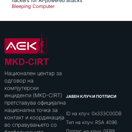
hackers for AI-powered attacks
Bleeping Computer
Национален центар за
одговор на
компјутерски
инциденти (MKD-CIRT)
ЈАВЕН КЛУЧ И ПОТПИСИ
претставува официјална
национална точка за
ID на клуч: 0x333C00DB
контакт и координација
Тип на клуч: RSA 4096
во справувањето со
Потпис на клуч: 0FB9