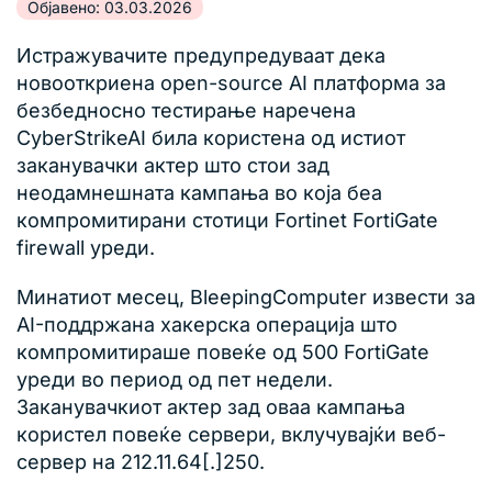
Објавено: 03.03.2026
Истражувачите предупредуваат дека
новооткриена open-source AI платформа за
безбедносно тестирање наречена
CyberStrikeAI била користена од истиот
заканувачки актер што стои зад
неодамнешната кампања во која беа
компромитирани стотици Fortinet FortiGate
firewall уреди.
Минатиот месец, BleepingComputer извести за
AI-поддржана хакерска операција што
компромитираше повеќе од 500 FortiGate
уреди во период од пет недели.
Заканувачкиот актер зад оваа кампања
користел повеќе сервери, вклучувајќи веб-
сервер на 212.11.64[.]250.