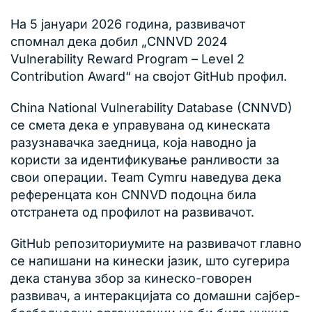
На 5 јануари 2026 година, развивачот
спомнал дека добил „CNNVD 2024
Vulnerability Reward Program – Level 2
Contribution Award“ на својот GitHub профил.
China National Vulnerability Database (CNNVD)
се смета дека е управувана од кинеската
разузнавачка заедница, која наводно ја
користи за идентификување ранливости за
свои операции. Team Cymru наведува дека
референцата кон CNNVD подоцна била
отстранета од профилот на развивачот.
GitHub репозиториумите на развивачот главно
се напишани на кинески јазик, што сугерира
дека станува збор за кинеско-говорен
развивач, а интеракцијата со домашни сајбер-