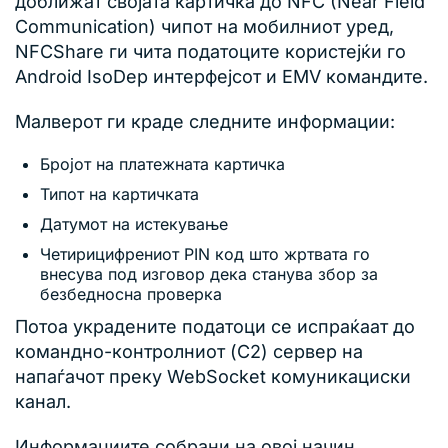
доближат својата картичка до NFC (Near Field
Communication) чипот на мобилниот уред,
NFCShare ги чита податоците користејќи го
Android IsoDep интерфејсот и EMV командите.
Малверот ги краде следните информации:
Бројот на платежната картичка
Типот на картичката
Датумот на истекување
Четирицифрениот PIN код што жртвата го
внесува под изговор дека станува збор за
безбедносна проверка
Потоа украдените податоци се испраќаат до
командно-контролниот (C2) сервер на
напаѓачот преку WebSocket комуникациски
канал.
Информациите собрани на овој начин