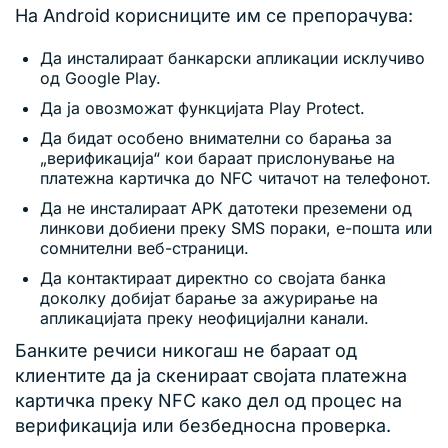
На Android корисниците им се препорачува:
Да инсталираат банкарски апликации исклучиво
од Google Play.
Да ја овозможат функцијата Play Protect.
Да бидат особено внимателни со барања за
„верификација“ кои бараат прислонување на
платежна картичка до NFC читачот на телефонот.
Да не инсталираат APK датотеки преземени од
линкови добиени преку SMS пораки, е-пошта или
сомнителни веб-страници.
Да контактираат директно со својата банка
доколку добијат барање за ажурирање на
апликацијата преку неофицијални канали.
Банките речиси никогаш не бараат од
клиентите да ја скенираат својата платежна
картичка преку NFC како дел од процес на
верификација или безбедносна проверка.