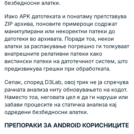
безбедносни алатки.
Иако APK датотеката и понатаму претставува
ZIP архива, поновите примероци содржат
манипулирани или некоректни патеки до
датотеки во архивата. Поради тоа, некои
алатки за распакување погрешно ги толкуваат
внатрешните релативни патеки како
вистински патеки на датотечниот систем, што
предизвикува грешки при обработката.
Сепак, според D3Lab, овој трик не ја спречува
рачната анализа ниту обновувањето на кодот.
Наместо тоа, неговата цел е да ги наруши или
забави процесите на статичка анализа кај
одредени безбедносни алатки.
ПРЕПОРАКИ ЗА ANDROID КОРИСНИЦИТЕ