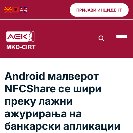
ПРИЈАВИ ИНЦИДЕНТ
Android малверот
NFCShare се шири
преку лажни
ажурирања на
банкарски апликации