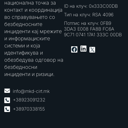
национална точка за
ID на клуч: 0x333C00DB
контакт и координација
Тип на клуч: RSA 4096
во справувањето со
Потпис на клуч: 0FB9
безбедносните
3DA3 E008 FA8B FC6A
инциденти кај мрежите
9C71 0741 17A1 333C 00DB
и информациските
системи и која
LinkedIn
Facebook
X
идентификува и
обезбедува одговор на
безбедносни
инциденти и ризици.
info@mkd-cirt.mk
+38923091232
+38970338155