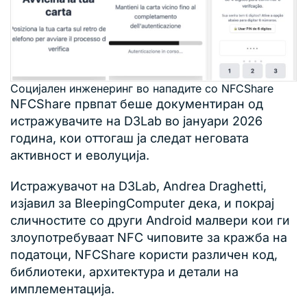
Социјален инженеринг во нападите со NFCShare
NFCShare првпат беше документиран од
истражувачите на D3Lab во јануари 2026
година, кои оттогаш ја следат неговата
активност и еволуција.
Истражувачот на D3Lab, Andrea Draghetti,
изјавил за BleepingComputer дека, и покрај
сличностите со други Android малвери кои ги
злоупотребуваат NFC чиповите за кражба на
податоци, NFCShare користи различен код,
библиотеки, архитектура и детали на
имплементација.