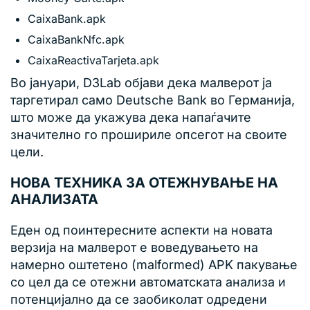
CaixaBank.apk
CaixaBankNfc.apk
CaixaReactivaTarjeta.apk
Во јануари, D3Lab објави дека малверот ја
таргетирал само Deutsche Bank во Германија,
што може да укажува дека напаѓачите
значително го прошириле опсегот на своите
цели.
НОВА ТЕХНИКА ЗА ОТЕЖНУВАЊЕ НА
АНАЛИЗАТА
Еден од поинтересните аспекти на новата
верзија на малверот е воведувањето на
намерно оштетено (malformed) APK пакување
со цел да се отежни автоматската анализа и
потенцијално да се заобиколат одредени