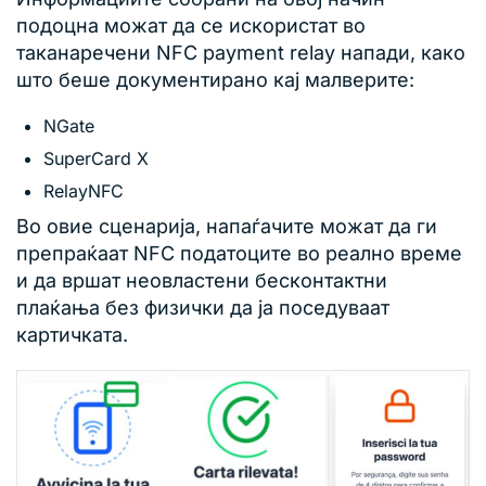
подоцна можат да се искористат во
таканаречени NFC payment relay напади, како
што беше документирано кај малверите:
NGate
SuperCard X
RelayNFC
Во овие сценарија, напаѓачите можат да ги
препраќаат NFC податоците во реално време
и да вршат неовластени бесконтактни
плаќања без физички да ја поседуваат
картичката.