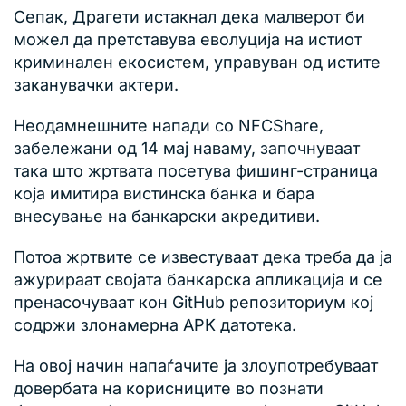
Сепак, Драгети истакнал дека малверот би
можел да претставува еволуција на истиот
криминален екосистем, управуван од истите
заканувачки актери.
Неодамнешните напади со NFCShare,
забележани од 14 мај наваму, започнуваат
така што жртвата посетува фишинг-страница
која имитира вистинска банка и бара
внесување на банкарски акредитиви.
Потоа жртвите се известуваат дека треба да ја
ажурираат својата банкарска апликација и се
пренасочуваат кон GitHub репозиториум кој
содржи злонамерна APK датотека.
На овој начин напаѓачите ја злоупотребуваат
довербата на корисниците во познати