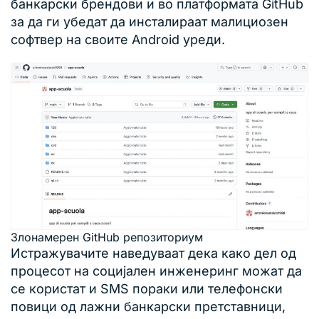
банкарски брендови и во платформата GitHub
за да ги убедат да инсталираат малициозен
софтвер на своите Android уреди.
Злонамерен GitHub репозиториум
Истражувачите наведуваат дека како дел од
процесот на социјален инженеринг можат да
се користат и SMS пораки или телефонски
повици од лажни банкарски претставници,