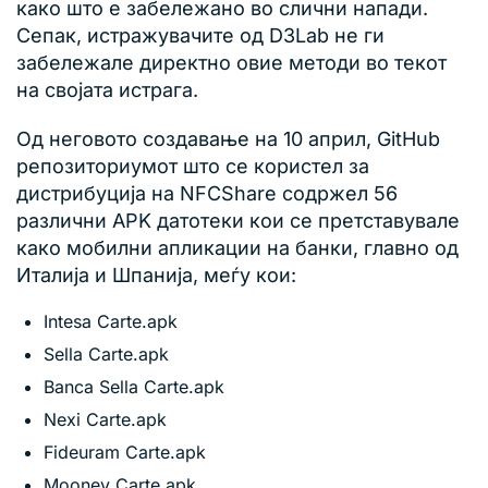
како што е забележано во слични напади.
Сепак, истражувачите од D3Lab не ги
забележале директно овие методи во текот
на својата истрага.
Од неговото создавање на 10 април, GitHub
репозиториумот што се користел за
дистрибуција на NFCShare содржел 56
различни APK датотеки кои се претставувале
како мобилни апликации на банки, главно од
Италија и Шпанија, меѓу кои:
Intesa Carte.apk
Sella Carte.apk
Banca Sella Carte.apk
Nexi Carte.apk
Fideuram Carte.apk
Mooney Carte.apk