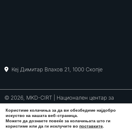
Кеј Димитар Влахов 21, 1000 Скопје
© 2026, MKD-CIRT | Национален центар за
одговор на компјутерски инциденти
Користиме колачиња за да ви обезбедиме најдобро
PGP
RFC2350
Политика за привантост
искуство на нашата веб-страница.
потпис
Можете да дознаете повеќе за колачињата што ги
користиме или да ги исклучите во
поставките
.