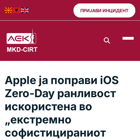
ПРИЈАВИ ИНЦИДЕНТ
Apple ја поправи iOS
Zero-Day ранливост
искористена во
„екстремно
софистицираниот