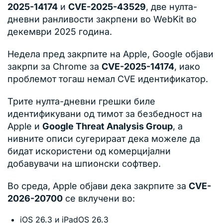
2025-14174
и
CVE-2025-43529
, две нулта-
дневни ранливости закрпени во WebKit во
декември 2025 година.
Недела пред закрпите на Apple, Google објави
закрпи за Chrome за
CVE-2025-14174
, иако
проблемот тогаш немал CVE идентификатор.
Трите нулта-дневни грешки биле
идентификувани од тимот за безбедност на
Apple и
Google Threat Analysis Group
, а
нивните описи сугерираат дека можеле да
бидат искористени од комерцијални
добавувачи на шпионски софтвер.
Во среда, Apple објави дека закрпите за
CVE-
2026-20700
се вклучени во:
iOS 26.3 и iPadOS 26.3