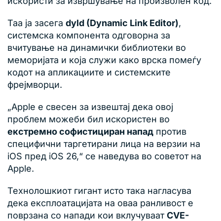
искористи за извршување на произволен код.
Таа ја засега
dyld (Dynamic Link Editor)
,
системска компонента одговорна за
вчитување на динамички библиотеки во
меморијата и која служи како врска помеѓу
кодот на апликациите и системските
фрејмворци.
„Apple е свесен за извештај дека овој
проблем можеби бил искористен во
екстремно софистициран напад
против
специфични таргетирани лица на верзии на
iOS пред iOS 26,“ се наведува во советот на
Apple.
Технолошкиот гигант исто така нагласува
дека експлоатацијата на оваа ранливост е
поврзана со напади кои вклучуваат
CVE-