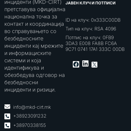
инциденти (MKD-CIRT)
ЈАВЕН КЛУЧ И ПОТПИСИ
претставува официјална
национална точка за
ID на клуч: 0x333C00DB
контакт и координација
Тип на клуч: RSA 4096
во справувањето со
Потпис на клуч: 0FB9
безбедносните
3DA3 E008 FA8B FC6A
инциденти кај мрежите
9C71 0741 17A1 333C 00DB
и информациските
системи и која
LinkedIn
Facebook
X
идентификува и
обезбедува одговор на
безбедносни
инциденти и ризици.
info@mkd-cirt.mk
+38923091232
+38970338155