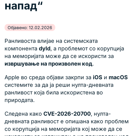
напад“
Објавено: 12.02.2026
Ранливоста влијае на системската
компонента
dyld
, а проблемот со корупција
на меморијата може да се искористи за
извршување на произволен код
.
Apple во среда објави закрпи за
iOS
и
macOS
системите за да ја реши нулта-дневната
ранливост која била искористена во
природата.
Следена како
CVE-2026-20700
, нулта-
дневната ранливост е опишана како проблем
со корупција на меморијата кој може да се