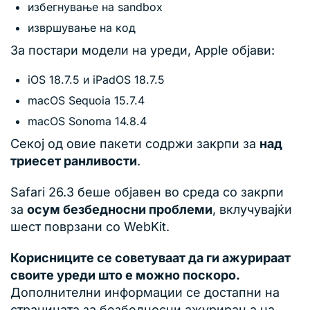
избегнување на sandbox
извршување на код
За постари модели на уреди, Apple објави:
iOS 18.7.5 и iPadOS 18.7.5
macOS Sequoia 15.7.4
macOS Sonoma 14.8.4
Секој од овие пакети содржи закрпи за
над
триесет ранливости
.
Safari 26.3 беше објавен во среда со закрпи
за
осум безбедносни проблеми
, вклучувајќи
шест поврзани со WebKit.
Корисниците се советуваат да ги ажурираат
своите уреди што е можно поскоро.
Дополнителни информации се достапни на
страницата за безбедносни ажурирања на