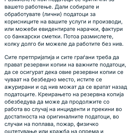
вашето работење. Дали собирате и
обработувате (лични) податоци за
корисниците на вашите услуги и производи,
или можеби евидентирате нарачки, фактури
со банкарски сметки. Потоа размислете,
колку долго би можеле да работите без нив.
Сите претпријатија и сите граѓани треба да
прават резервни копии на важните податоци,
да се осигурат дека овие резервни копии се
чуваат на безбедно место, истите се
ажурирани и од нив можат да се вратат назад
податоците. Креирањето на резервна копија
обезбедува да може да продолжите со
работа во случај на инциденти и прекини во
достапноста на оригиналните податоци, во
случаи на поплава, пожар, физичко
оштетување или кражба на опрема и