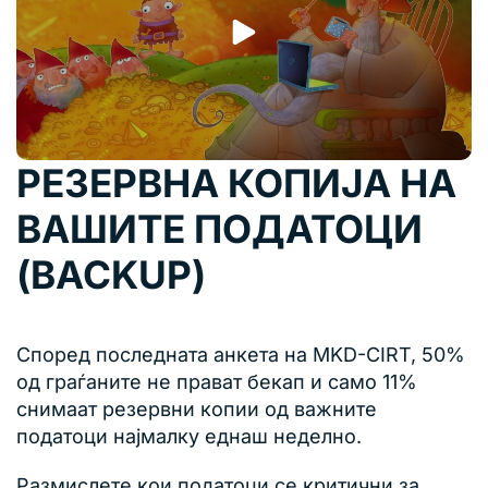
РЕЗЕРВНА КОПИЈА НА
ВАШИТЕ ПОДАТОЦИ
(BACKUP)
Според последната анкета на MKD-CIRT, 50%
од граѓаните не прават бекап и само 11%
снимаат резервни копии од важните
податоци најмалку еднаш неделно.
Размислете кои податоци се критични за