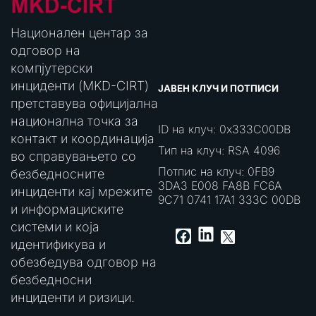
Национален центар за
одговор на
компјутерски
инциденти (MKD-CIRT)
ЈАВЕН КЛУЧ И ПОТПИСИ
претставува официјална
национална точка за
ID на клуч: 0x333C00DB
контакт и координација
Тип на клуч: RSA 4096
во справувањето со
Потпис на клуч: 0FB9
безбедносните
3DA3 E008 FA8B FC6A
инциденти кај мрежите
9C71 0741 17A1 333C 00DB
и информациските
системи и која
LinkedIn
Facebook
X
идентификува и
обезбедува одговор на
безбедносни
инциденти и ризици.