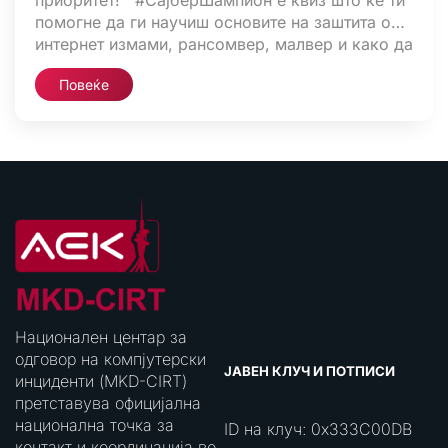
приоритет! #СајберШампион е квиз што ќе ти
помогне да ги научиш основите на заштита од
интернет измами, рансомвер, малвер и како да
ја зачуваш приватноста на твоите податоци и
Повеќе
уреди. Приклучи се и ти и стани вистински
сајбер шампион!
Национален центар за
одговор на компјутерски
ЈАВЕН КЛУЧ И ПОТПИСИ
инциденти (MKD-CIRT)
претставува официјална
национална точка за
ID на клуч: 0x333C00DB
контакт и координација во