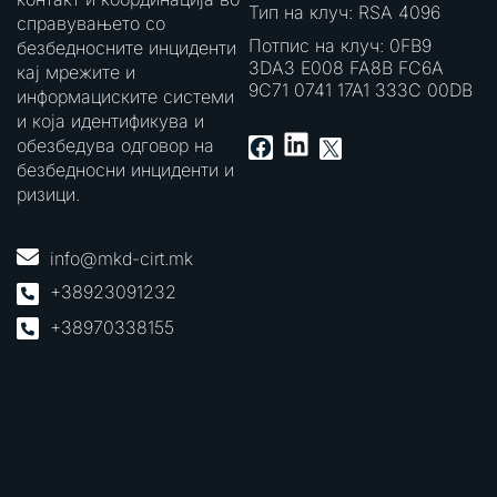
Тип на клуч: RSA 4096
справувањето со
Потпис на клуч: 0FB9
безбедносните инциденти
3DA3 E008 FA8B FC6A
кај мрежите и
9C71 0741 17A1 333C 00DB
информациските системи
и која идентификува и
LinkedIn
Facebook
X
обезбедува одговор на
безбедносни инциденти и
ризици.
info@mkd-cirt.mk
+38923091232
+38970338155